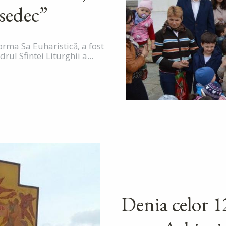
sedec”
 forma Sa Euharistică, a fost
rul Sfintei Liturghii a...
Denia celor 1