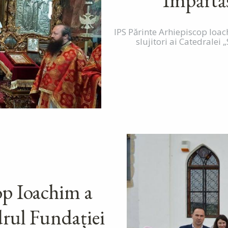
Împărtăș
IPS Părinte Arhiepiscop Ioac
slujitori ai Catedralei 
op Ioachim a
drul Fundației