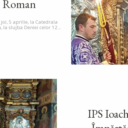
in Roman
oi, 5 aprilie, la Catedrala
la slujba Deniei celor 12...
IPS Ioach