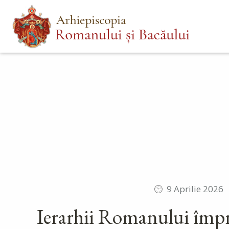
Mergi
Main
la
menu
conţinutul
principal
9 Aprilie 2026
Ierarhii Romanului împr