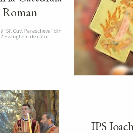
in Roman
lă ”Sf. Cuv. Parascheva” din
2 Evanghelii de către...
IPS Ioach