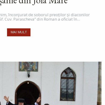
anie din Joia Mare
him, înconjurat de soborul preoților și diaconilor
„Sf. Cuv. Parascheva” din Roman a oficiat în...
MAI MULT