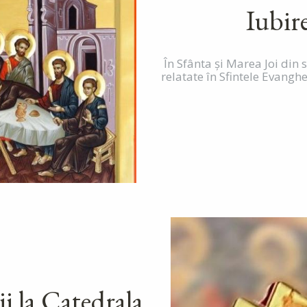
Iubire
În Sfânta şi Marea Joi din
relatate în Sfintele Evanghe
i la Catedrala