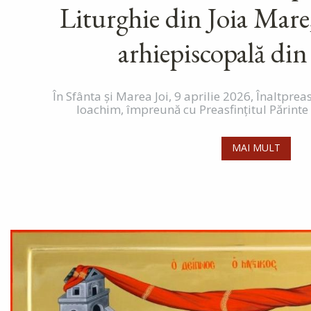
Liturghie din Joia Mare
arhiepiscopală d
În Sfânta și Marea Joi, 9 aprilie 2026, Înaltprea
Ioachim, împreună cu Preasfințitul Părinte 
MAI MULT