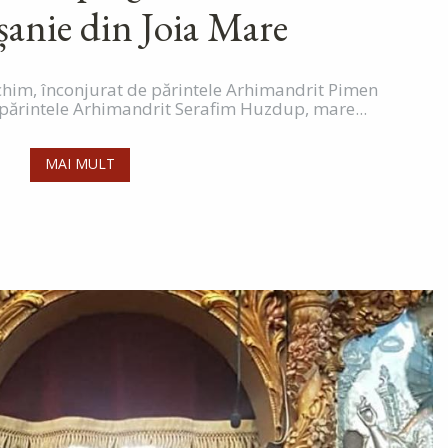
anie din Joia Mare
chim, înconjurat de părintele Arhimandrit Pimen
 părintele Arhimandrit Serafim Huzdup, mare...
MAI MULT