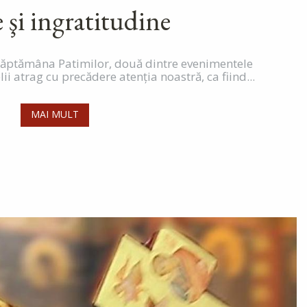
 şi ingratitudine
 săptămâna Patimilor, două dintre evenimentele
lii atrag cu precădere atenţia noastră, ca fiind...
MAI MULT