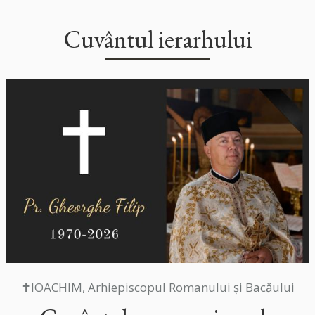
Cuvântul ierarhului
✝IOACHIM, Arhiepiscopul Romanului și Bacăului