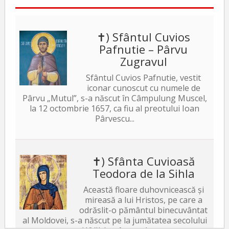
✝) Sfântul Cuvios
Pafnutie – Pârvu
Zugravul
Sfântul Cuvios Pafnutie, vestit
iconar cunoscut cu numele de
Pârvu „Mutul”, s-a născut în Câmpulung Muscel,
la 12 octombrie 1657, ca fiu al preotului Ioan
Pârvescu...
✝) Sfânta Cuvioasă
Teodora de la Sihla
Această floare duhovnicească și
mireasă a lui Hristos, pe care a
odrăslit-o pământul binecuvântat
al Moldovei, s-a născut pe la jumătatea secolului