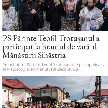
PS Părinte Teofil Trotușanul a
participat la hramul de vară al
Mănăstirii Sihăstria
Preasfințitul Părinte Teofil Trotușanul, Episcop-vicar al
Arhiepiscopiei Romanului și Bacăului, a...