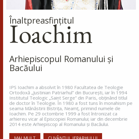
Sfântul Cuvios Mucenic
Înaltpreasfinţitul
Dometie Persul
Ioachim
Cuviosul Dometie intrând într-o
peșteră, petrecea acolo săvârșind
multe minuni cu numele lui
Hristos, pentru că dădea tămăduiri celor ce
veneau la dânsul și îi aducea de...
Arhiepiscopul Romanului și
Bacăului
Sfântul Cuvios Nicanor
IPS Ioachim a absolvit în 1980 Facultatea de Teologie
Sfântul Cuvios Nicanor s-a născut
Ortodoxă „Justinian Patriarhul” din Bucureşti, iar în 1994
în anul 1491, în Tesalonic. Părinții
Institutul Teologic „Saint Serge” din Paris, obţinând titlul
săi, Ioan și Maria, doi credincioși
de doctor în Teologie. În 1980 a fost tuns în monahism pe
seama Mănăstirii Bistriţa, Neamţ, primind numele de
înstăriți, au întâmpinat mari
Ioachim. Pe 29 octombrie 1999 a fost întronizat ca
greutăți în a dobândi prunci....
arhiereu vicar al Episcopiei Romanului; iar din decembrie
2014 este Arhiepiscop al Romanului și Bacăului.
MAI MULT
CUVÂNTUL IERARHULUI