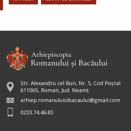
Sfânta Irina,
Împărăteasa
Sfânta Irina rămâne model de
curaj și tărie. Într-o lume condusă
de bărbați, sfânta a avut curajul să
repună în Biserici icoanele. De aceea, peste
veacuri, a rămas drept...
Sfântul Sfinţit Mucenic Narcis,
Patriarhul Ierusalimului
Str. Alexandru cel Bun, Nr. 5, Cod Poștal
611065, Roman, Jud. Neamț
Cinstirea Sfintei Icoane a
arhiep.romanuluisibacaului@gmail.com
Maicii Domnului de la
0233.74.46.83
Valaam
Icoana o înfățișează pe Fecioara
Maria în mărime naturală, cu