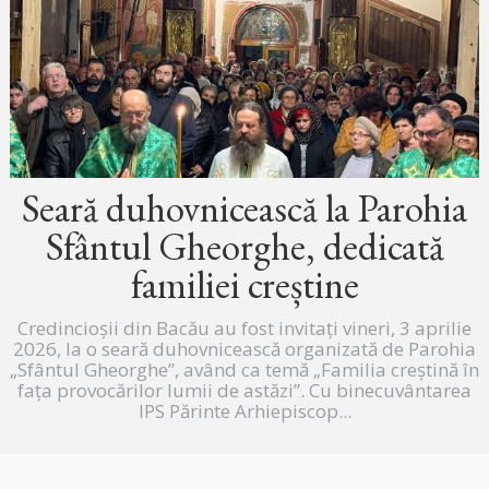
Seară duhovnicească la Parohia
Sfântul Gheorghe, dedicată
familiei creștine
Credincioșii din Bacău au fost invitați vineri, 3 aprilie
2026, la o seară duhovnicească organizată de Parohia
„Sfântul Gheorghe”, având ca temă „Familia creștină în
fața provocărilor lumii de astăzi”. Cu binecuvântarea
IPS Părinte Arhiepiscop...