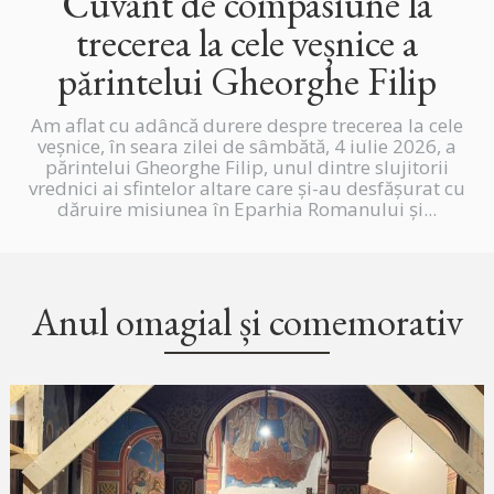
Cuvânt de compasiune la
trecerea la cele veșnice a
părintelui Gheorghe Filip
Am aflat cu adâncă durere despre trecerea la cele
veșnice, în seara zilei de sâmbătă, 4 iulie 2026, a
părintelui Gheorghe Filip, unul dintre slujitorii
vrednici ai sfintelor altare care și-au desfășurat cu
dăruire misiunea în Eparhia Romanului și...
Anul omagial și comemorativ