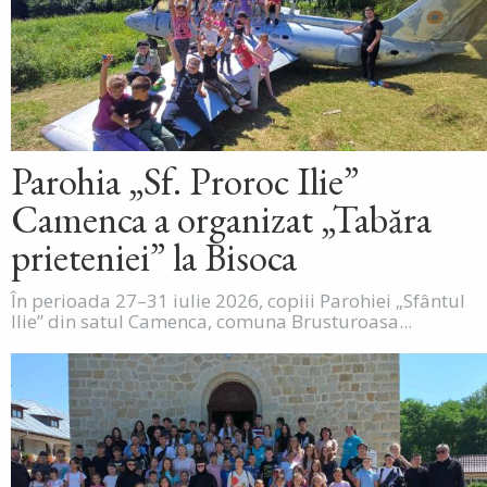
Parohia „Sf. Proroc Ilie”
Camenca a organizat „Tabăra
prieteniei” la Bisoca
În perioada 27–31 iulie 2026, copiii Parohiei „Sfântul
Ilie” din satul Camenca, comuna Brusturoasa...