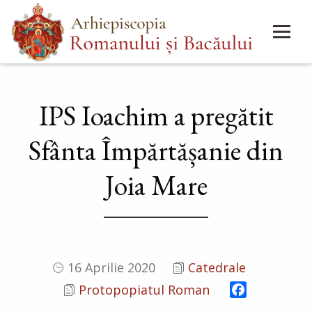
Mergi
Main
la
menu
conţinutul
principal
IPS Ioachim a pregătit
Sfânta Împărtășanie din
Joia Mare
16 Aprilie 2020
Catedrale
Facebook
Protopopiatul Roman