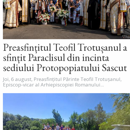
Preasfințitul Teofil Trotușanul a
sfințit Paraclisul din incinta
sediului Protopopiatului Sascut
Joi, 6 august, Preasfințitul Părinte Teofil Trotușanul,
Episcop-vicar al Arhiepiscopiei Romanului...