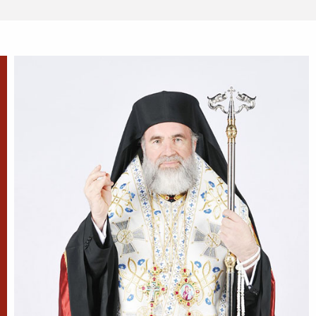
al XVII-lea, în satul...
După-prăznuirea
Schimbării la Față a
Domnului
Schimbarea la Față a
Mântuitorului Iisus Hristos este
unul din Praznicele împărătești ale Bisericii
Ortodoxe, sărbătorită la 6 august.
Sfântul Antonie de la
Optina
Doamne, ajută-mi să văd păcatele
mele; Doamne, dă-mi răbdare,
mărinimie şi blândeţe!