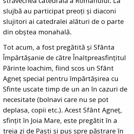
străvechea catedrală a Romanului. La
slujbă au participat preoți și diaconi
slujitori ai catedralei alături de o parte
din obștea monahală.
Tot acum, a fost pregătită și Sfânta
Împărtășanie de către Înaltpreasfințitul
Părinte Ioachim, fiind scos un Sfânt
Agneț special pentru împărtășirea cu
Sfinte uscate timp de un an în cazuri de
necesitate (bolnavi care nu se pot
deplasa, copii etc.). Acest Sfânt Agneț,
sfințit în Joia Mare, este pregătit în a
treia zi de Paști și pus spre păstrare în