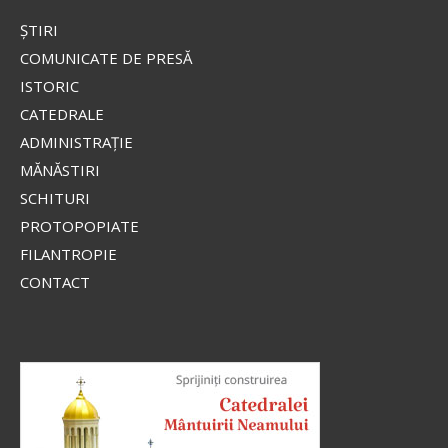
privirea coborâtă, stând în picioare pe un nor,
ŞTIRI
îmbrăcată într-o mantie roșie strălucitoare și un
stihar...
COMUNICATE DE PRESĂ
ISTORIC
CATEDRALE
Apostolul zilei
ADMINISTRAŢIE
Fraților, lauda noastră aceasta este: mărturia
MĂNĂSTIRI
conștiinței noastre că am umblat în lume, și mai
SCHITURI
ales la voi, în sfințenie și în curăție dumnezeiască,
PROTOPOPIATE
nu în înțelepciune...
FILANTROPIE
Ap. II Corinteni 1, 12-20
CONTACT
Evanghelia zilei
În vremea aceea s-au apropiat de Iisus saducheii,
cei ce zic că nu este înviere, și L-au întrebat, zicând:
Învățătorule, Moise a zis: «Dacă cineva moare
neavând copii, fratele...