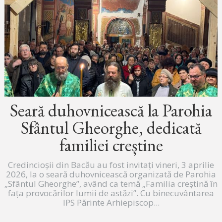
Seară duhovnicească la Parohia
Sfântul Gheorghe, dedicată
familiei creștine
Credincioșii din Bacău au fost invitați vineri, 3 aprilie
2026, la o seară duhovnicească organizată de Parohia
„Sfântul Gheorghe”, având ca temă „Familia creștină în
fața provocărilor lumii de astăzi”. Cu binecuvântarea
IPS Părinte Arhiepiscop...