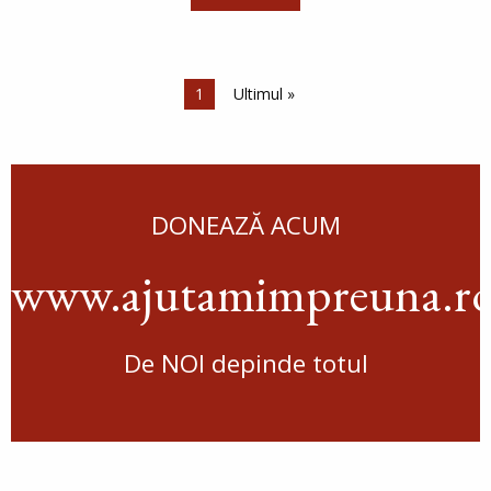
Paginare
Pagina curentă
1
Ultima pagină
Ultimul »
DONEAZĂ ACUM
www.ajutamimpreuna.r
De NOI depinde totul