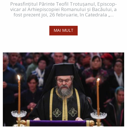
Preasfințitul Părinte Teofil Trotușanul, Episcop-
vicar al Arhiepiscopiei Romanului și Bacăului, a
fost prezent joi, 26 februarie, în Catedrala „...
MAI MULT