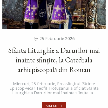
25 Februarie 2026
Sfânta Liturghie a Darurilor mai
înainte sfințite, la Catedrala
arhiepiscopală din Roman
Miercuri, 25 februarie, Preasfințitul Părinte
Episcop-vicar Teofil Trotușanul a oficiat Sfânta
Liturghie a Darurilor mai înainte sfințite la...
MAI MULT