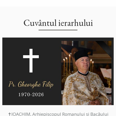
Cuvântul ierarhului
✝IOACHIM, Arhiepiscopul Romanului și Bacăului