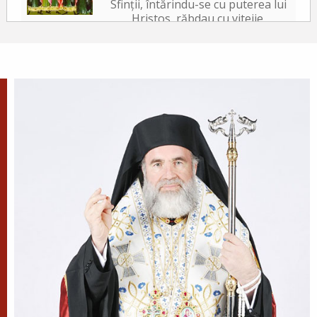
Sfinții, întărindu-se cu puterea lui
Hristos, răbdau cu vitejie,
neslăbind cu trupurile. Iar tiranul, văzând acest
lucru, a poruncit să le ardă fețele cu fiare arse,...
✝) Duminica a 10-a după
Rusalii (Vindecarea
lunaticului)
În vremea aceea s-a apropiat de
Iisus un om, îngenunchind
înaintea Lui și zicându-I: Doamne, miluiește pe
fiul meu, că este lunatic și pătimește rău,
căci adesea...
Apostolul zilei
Fraților, mi se pare că Dumnezeu, pe noi, apostolii,
ne-a arătat ca pe cei din urmă oameni, ca pe niște