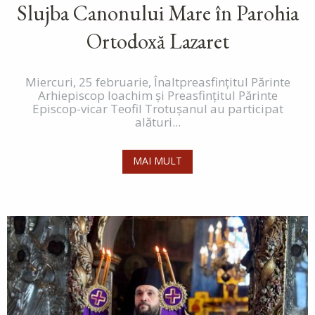
Slujba Canonului Mare în Parohia
Ortodoxă Lazaret
Miercuri, 25 februarie, Înaltpreasfințitul Părinte
Arhiepiscop Ioachim și Preasfințitul Părinte
Episcop-vicar Teofil Trotușanul au participat
alături...
MAI MULT