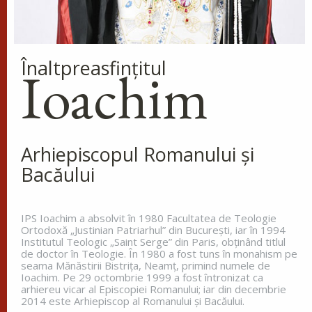
osândiți la moarte, fiindcă ne-am făcut priveliște
lumii și îngerilor și...
Ap. I Corinteni 4, 9-16
Înaltpreasfinţitul
Ioachim
Evanghelia zilei
În vremea aceea s-a apropiat de Iisus un om,
îngenunchind înaintea Lui și zicându-I: Doamne,
miluiește pe fiul meu, că este lunatic și pătimește
Arhiepiscopul Romanului și
rău, căci adesea cade în...
Bacăului
Ev. Matei 17, 14-23
doxologia.ro
IPS Ioachim a absolvit în 1980 Facultatea de Teologie
Ortodoxă „Justinian Patriarhul” din Bucureşti, iar în 1994
Preia articolele Doxologia în site-ul tău!
Institutul Teologic „Saint Serge” din Paris, obţinând titlul
de doctor în Teologie. În 1980 a fost tuns în monahism pe
seama Mănăstirii Bistriţa, Neamţ, primind numele de
Ioachim. Pe 29 octombrie 1999 a fost întronizat ca
arhiereu vicar al Episcopiei Romanului; iar din decembrie
2014 este Arhiepiscop al Romanului și Bacăului.