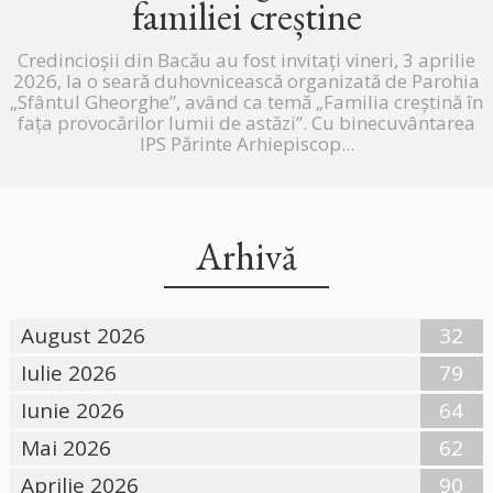
familiei creștine
Credincioșii din Bacău au fost invitați vineri, 3 aprilie
2026, la o seară duhovnicească organizată de Parohia
„Sfântul Gheorghe”, având ca temă „Familia creștină în
fața provocărilor lumii de astăzi”. Cu binecuvântarea
IPS Părinte Arhiepiscop...
Arhivă
August 2026
32
Iulie 2026
79
Iunie 2026
64
Mai 2026
62
Aprilie 2026
90