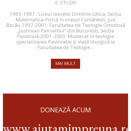
II. STUDII
1993-1997 : Liceul teoretic Dimitrie Ghica, Secţia
Matematica-Fizică în oraşul Comăneşti, jud
Bacău.1997-2001: Facultatea de Teologie Ortodoxă
„Justinian Patriarhul” din Bucureşti, Secţia
Pastorală.2001-2003: Masterat în teologie
specializarea Pastoraţie şi viaţă liturgică la
Facultatea de Teologie...
MAI MULT
DONEAZĂ ACUM
www.ajutamimpreuna.r