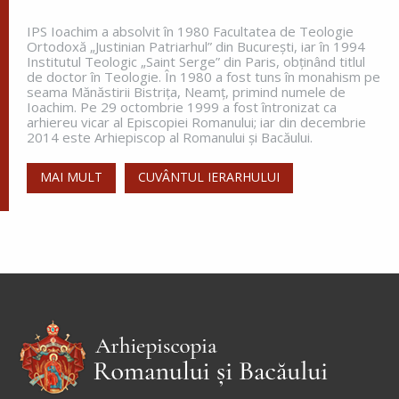
IPS Ioachim a absolvit în 1980 Facultatea de Teologie
Ortodoxă „Justinian Patriarhul” din Bucureşti, iar în 1994
Institutul Teologic „Saint Serge” din Paris, obţinând titlul
de doctor în Teologie. În 1980 a fost tuns în monahism pe
seama Mănăstirii Bistriţa, Neamţ, primind numele de
Ioachim. Pe 29 octombrie 1999 a fost întronizat ca
arhiereu vicar al Episcopiei Romanului; iar din decembrie
2014 este Arhiepiscop al Romanului și Bacăului.
MAI MULT
CUVÂNTUL IERARHULUI