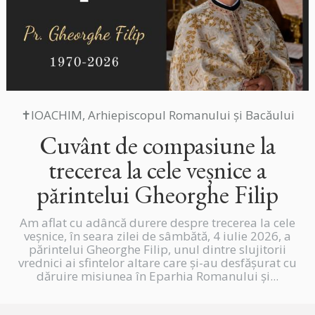
✝IOACHIM, Arhiepiscopul Romanului și Bacăului
Cuvânt de compasiune la
trecerea la cele veșnice a
părintelui Gheorghe Filip
Am aflat cu adâncă durere despre trecerea la cele
veșnice, în seara zilei de sâmbătă, 4 iulie 2026, a
părintelui Gheorghe Filip, unul dintre slujitorii
vrednici ai sfintelor altare care și-au desfășurat cu
dăruire misiunea în Eparhia Romanului și...