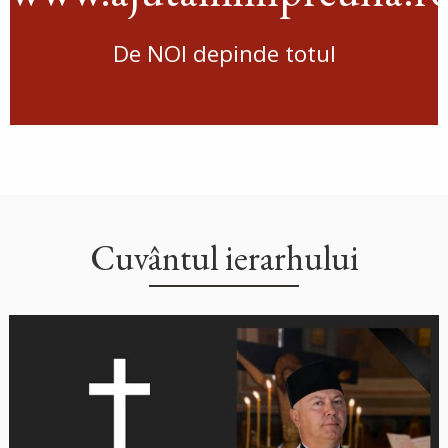
De NOI depinde totul
Cuvântul ierarhului