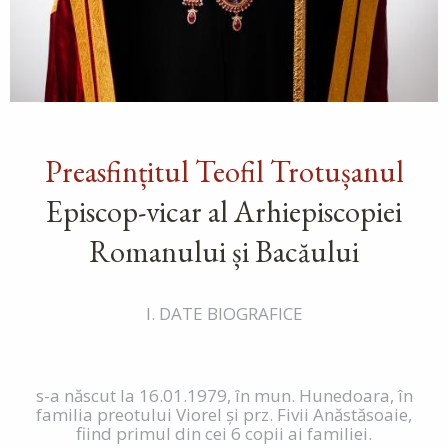
Preasfințitul Teofil Trotușanul
Episcop-vicar al Arhiepiscopiei
Romanului și Bacăului
I. DATE BIOGRAFICE
s-a născut la 16.01.1979, în mun. Hunedoara, în
familia preotului Viorel şi prz. Fivii Anăstăsoaie,
fiind primul din cei 6 copii ai familiei.