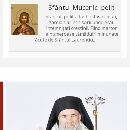
Sfântul Mucenic Ipolit
Sfântul Ipolit a fost ostaș roman,
gardian al închisorii unde erau
întemnițați creștinii. Fiind martor
la numeroase tămăduiri minunate
făcute de Sfântul Laurențiu,...
Sfântul Sfințit Mucenic
Xist, Episcopul Romei
Sfântul Sfințit Mucenic Sixt era din
Atena, de neam grecesc, și a fost
mai întâi filosof, apoi ucenic al lui
Hristos.
Apostolul zilei
Fraților, v-am scris vouă aceasta, ca nu cumva, la