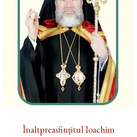
Înaltpreasfințitul Ioachim