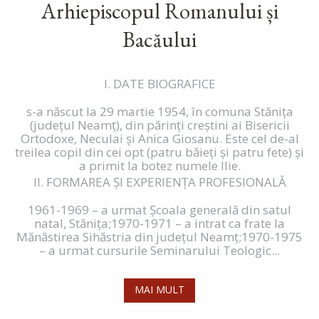
Arhiepiscopul Romanului și
Bacăului
I. DATE BIOGRAFICE
s-a născut la 29 martie 1954, în comuna Stăniţa
(judeţul Neamţ), din părinţi creştini ai Bisericii
Ortodoxe, Neculai şi Anica Giosanu. Este cel de-al
treilea copil din cei opt (patru băieţi şi patru fete) şi
a primit la botez numele Ilie.
II. FORMAREA ŞI EXPERIENŢA PROFESIONALĂ
1961-1969 – a urmat Şcoala generală din satul
natal, Stăniţa;1970-1971 – a intrat ca frate la
Mănăstirea Sihăstria din judeţul Neamţ;1970-1975
– a urmat cursurile Seminarului Teologic...
MAI MULT