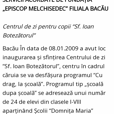
„EPISCOP MELCHISEDEC” FILIALA BACĂU
Centrul de zi pentru copii “Sf. Ioan
Botezătorul”
Bacău În data de 08.01.2009 a avut loc
inaugurarea şi sfinţirea Centrului de zi
“Sf. Ioan Botezătorul”, centru în cadrul
căruia se va desfăşura programul “Cu
drag, la şcoală”. Programul tip „şcoală
dupa şcoală” se adresează unui număr
de 24 de elevi din clasele I-VIII
aparţinând Şcolii “Domniţa Maria”