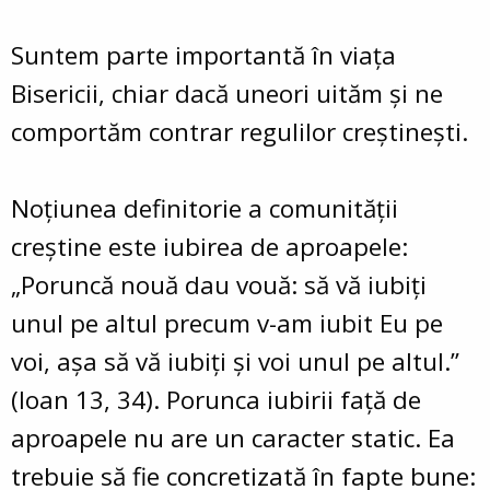
Suntem parte importantă în viaţa
Bisericii, chiar dacă uneori uităm şi ne
comportăm contrar regulilor creştineşti.
Noţiunea definitorie a comunităţii
creştine este iubirea de aproapele:
„Poruncă nouă dau vouă: să vă iubiţi
unul pe altul precum v-am iubit Eu pe
voi, aşa să vă iubiţi şi voi unul pe altul.”
(Ioan 13, 34). Porunca iubirii faţă de
aproapele nu are un caracter static. Ea
trebuie să fie concretizată în fapte bune: