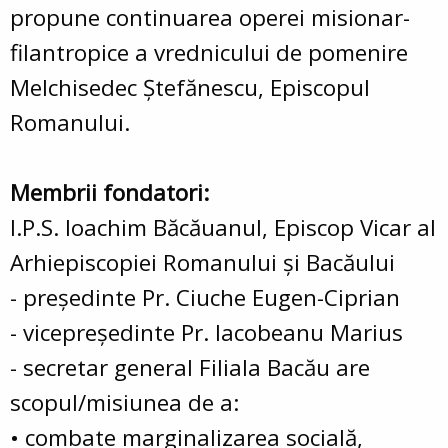
propune continuarea operei misionar-
filantropice a vrednicului de pomenire
Melchisedec Ştefănescu, Episcopul
Romanului.
Membrii fondatori:
I.P.S. Ioachim Băcăuanul, Episcop Vicar al
Arhiepiscopiei Romanului şi Bacăului
- preşedinte Pr. Ciuche Eugen-Ciprian
- vicepreşedinte Pr. Iacobeanu Marius
- secretar general Filiala Bacău are
scopul/misiunea de a:
• combate marginalizarea socială,