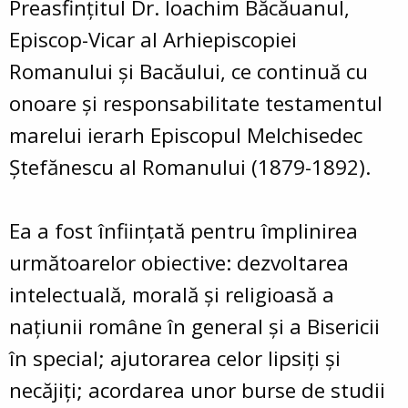
Preasfinţitul Dr. Ioachim Băcăuanul,
Episcop-Vicar al Arhiepiscopiei
Romanului și Bacăului, ce continuă cu
onoare şi responsabilitate testamentul
marelui ierarh Episcopul Melchisedec
Ştefănescu al Romanului (1879-1892).
Ea a fost înfiinţată pentru împlinirea
următoarelor obiective: dezvoltarea
intelectuală, morală şi religioasă a
naţiunii române în general şi a Bisericii
în special; ajutorarea celor lipsiţi şi
necăjiţi; acordarea unor burse de studii