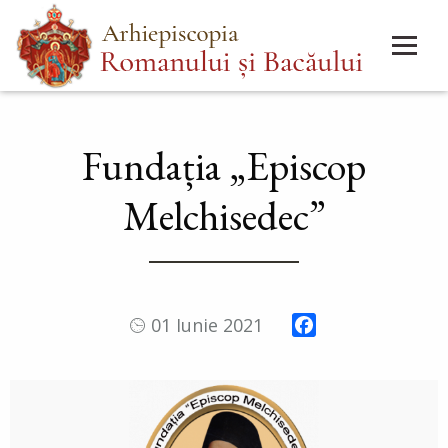
Mergi
Main
la
menu
conţinutul
principal
Fundația „Episcop
Melchisedec”
Facebook
01 Iunie 2021