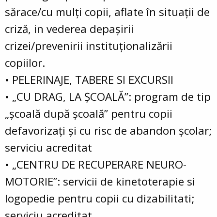
sărace/cu mulţi copii, aflate în situaţii de
criză, in vederea depaşirii
crizei/prevenirii instituţionalizării
copiilor.
• PELERINAJE, TABERE SI EXCURSII
• „CU DRAG, LA ŞCOALĂ”: program de tip
„şcoală după şcoală” pentru copii
defavorizaţi şi cu risc de abandon şcolar;
serviciu acreditat
• „CENTRU DE RECUPERARE NEURO-
MOTORIE”: servicii de kinetoterapie si
logopedie pentru copii cu dizabilitati;
serviciu acreditat.