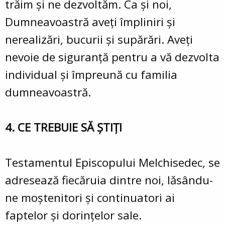
trăim şi ne dezvoltăm. Ca şi noi,
Dumneavoastră aveţi împliniri şi
nerealizări, bucurii şi supărări. Aveţi
nevoie de siguranţă pentru a vă dezvolta
individual şi împreună cu familia
dumneavoastră.
4. CE TREBUIE SĂ ŞTIŢI
Testamentul Episcopului Melchisedec, se
adresează fiecăruia dintre noi, lăsându-
ne moştenitori şi continuatori ai
faptelor şi dorinţelor sale.