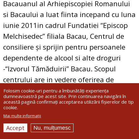
Bacauanul al Arhiepiscopiei Romanului
si Bacaului a luat fiinta incepand cu luna
iunie 2011in cadrul Fundatiei “Episcop
Melchisedec” filiala Bacau, Centrul de
consiliere şi sprijin pentru persoanele
dependente de alcool si alte droguri
-“Izvorul Tămăduirii” Bacau. Scopul
centrului are in vedere oferirea de
servicii pentru recuperarea si
Folosim cookie-uri pentru a îmbunătăți experiența
dumneavoastră pe acest site. Prin continuarea navigării în
reabilitarea persoanelor dependente de
această pagină confirmați acceptarea utilizării fișierelor de tip
cookie.
alcool si alte droguri.
Mai multe informații
Accept
Nu, mulțumesc
Serviciile complete cuprind: