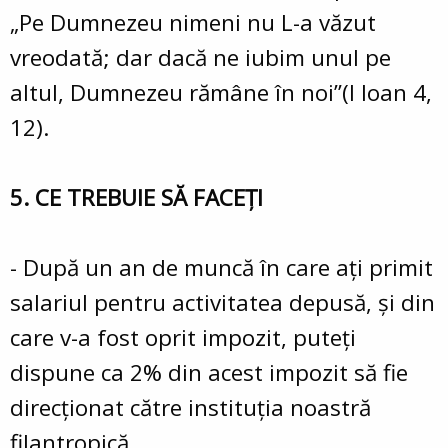
„Pe Dumnezeu nimeni nu L-a văzut
vreodată; dar dacă ne iubim unul pe
altul, Dumnezeu rămâne în noi”(I Ioan 4,
12).
5. CE TREBUIE SĂ FACEŢI
- După un an de muncă în care aţi primit
salariul pentru activitatea depusă, şi din
care v-a fost oprit impozit, puteţi
dispune ca 2% din acest impozit să fie
direcţionat către instituţia noastră
filantropică.