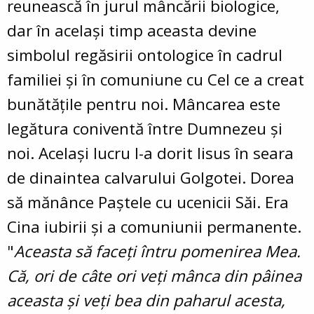
reunească în jurul mâncării biologice,
dar în acelaşi timp aceasta devine
simbolul regăsirii ontologice în cadrul
familiei şi în comuniune cu Cel ce a creat
bunătăţile pentru noi. Mâncarea este
legătura coniventă între Dumnezeu şi
noi. Acelaşi lucru l-a dorit Iisus în seara
de dinaintea calvarului Golgotei. Dorea
să mănânce Paştele cu ucenicii Săi. Era
Cina iubirii şi a comuniunii permanente.
"
Aceasta să faceţi întru pomenirea Mea.
Că, ori de câte ori veţi mânca din pâinea
aceasta şi veţi bea din paharul acesta,