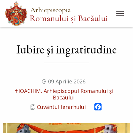
Mergi
Main
la
menu
conţinutul
principal
Iubire şi ingratitudine
09 Aprilie 2026
✝IOACHIM, Arhiepiscopul Romanului și
Bacăului
Facebook
Cuvântul Ierarhului