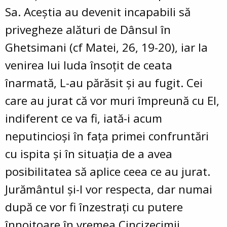
Sa. Aceştia au devenit incapabili să
privegheze alături de Dânsul în
Ghetsimani (cf Matei, 26, 19-20), iar la
venirea lui Iuda însoţit de ceata
înarmată, L-au părăsit şi au fugit. Cei
care au jurat că vor muri împreună cu El,
indiferent ce va fi, iată-i acum
neputincioşi în faţa primei confruntări
cu ispita şi în situaţia de a avea
posibilitatea să aplice ceea ce au jurat.
Jurământul şi-l vor respecta, dar numai
după ce vor fi înzestraţi cu putere
înnoitoare în vremea Cincizecimii.