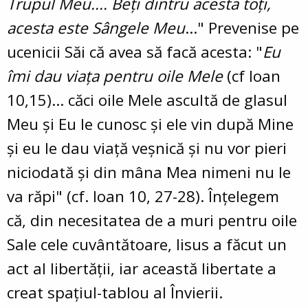
Trupul Meu.... Beţi dintru acesta toţi,
acesta este Sângele Meu
..." Prevenise pe
ucenicii Săi că avea să facă acesta: "
Eu
îmi dau viaţa pentru oile Mele
(cf Ioan
10,15)... căci oile Mele ascultă de glasul
Meu şi Eu le cunosc şi ele vin după Mine
şi eu le dau viaţă veşnică şi nu vor pieri
niciodată şi din mâna Mea nimeni nu le
va răpi" (cf. Ioan 10, 27-28). Înţelegem
că, din necesitatea de a muri pentru oile
Sale cele cuvântătoare, Iisus a făcut un
act al libertăţii, iar această libertate a
creat spaţiul-tablou al Învierii.