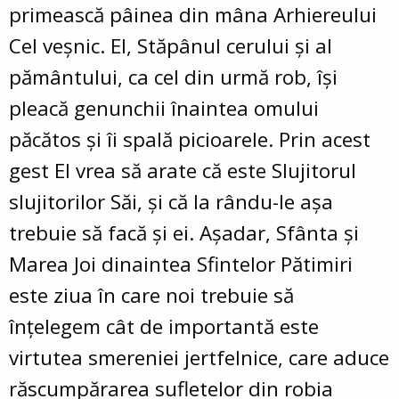
primească pâinea din mâna Arhiereului
Cel veşnic. El, Stăpânul cerului şi al
pământului, ca cel din urmă rob, îşi
pleacă genunchii înaintea omului
păcătos şi îi spală picioarele. Prin acest
gest El vrea să arate că este Slujitorul
slujitorilor Săi, şi că la rându-le aşa
trebuie să facă şi ei. Aşadar, Sfânta şi
Marea Joi dinaintea Sfintelor Pătimiri
este ziua în care noi trebuie să
înţelegem cât de importantă este
virtutea smereniei jertfelnice, care aduce
răscumpărarea sufletelor din robia