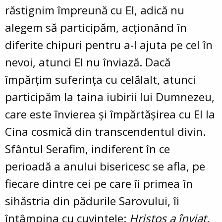
răstignim împreună cu El, adică nu
alegem să participăm, acţionând în
diferite chipuri pentru a-l ajuta pe cel în
nevoi, atunci El nu înviază. Dacă
împărţim suferinţa cu celălalt, atunci
participăm la taina iubirii lui Dumnezeu,
care este învierea şi împărtăşirea cu El la
Cina cosmică din transcendentul divin.
Sfântul Serafim, indiferent în ce
perioadă a anului bisericesc se afla, pe
fiecare dintre cei pe care îi primea în
sihăstria din pădurile Sarovului, îi
întâmpina cu cuvintele:
Hristos a înviat,