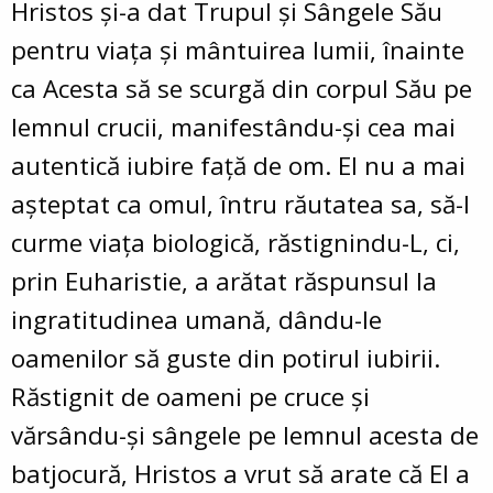
Hristos şi-a dat Trupul şi Sângele Său
pentru viaţa şi mântuirea lumii, înainte
ca Acesta să se scurgă din corpul Său pe
lemnul crucii, manifestându-şi cea mai
autentică iubire faţă de om. El nu a mai
aşteptat ca omul, întru răutatea sa, să-I
curme viaţa biologică, răstignindu-L, ci,
prin Euharistie, a arătat răspunsul la
ingratitudinea umană, dându-le
oamenilor să guste din potirul iubirii.
Răstignit de oameni pe cruce şi
vărsându-şi sângele pe lemnul acesta de
batjocură, Hristos a vrut să arate că El a