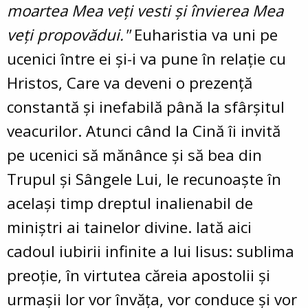
moartea Mea veţi vesti şi învierea Mea
veţi propovădui."
Euharistia va uni pe
ucenici între ei şi-i va pune în relaţie cu
Hristos, Care va deveni o prezenţă
constantă şi inefabilă până la sfârşitul
veacurilor. Atunci când la Cină îi invită
pe ucenici să mănânce şi să bea din
Trupul şi Sângele Lui, le recunoaşte în
acelaşi timp dreptul inalienabil de
miniştri ai tainelor divine. Iată aici
cadoul iubirii infinite a lui Iisus: sublima
preoţie, în virtutea căreia apostolii şi
urmaşii lor vor învăţa, vor conduce şi vor