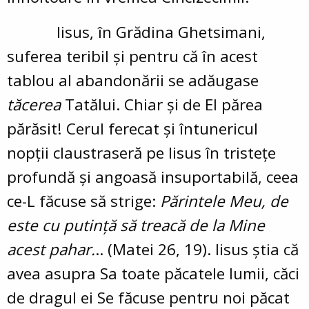
Iisus, în Grădina Ghetsimani,
suferea teribil şi pentru că în acest
tablou al abandonării se adăugase
tăcerea
Tatălui. Chiar şi de El părea
părăsit! Cerul ferecat şi întunericul
nopţii claustraseră pe Iisus în tristeţe
profundă şi angoasă insuportabilă, ceea
ce-L făcuse să strige:
Părintele Meu, de
este cu putinţă să treacă de la Mine
acest pahar.
.. (Matei 26, 19). Iisus ştia că
avea asupra Sa toate păcatele lumii, căci
de dragul ei Se făcuse pentru noi păcat