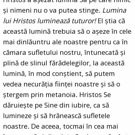
şi nimeni nu o va putea stinge.
Lumina
lui Hristos luminează tuturor!
El ştia că
această lumină trebuia să o aşeze în cele
mai dinlăuntru ale noastre pentru ca în
cămara sufletului nostru, întunecată şi
plină de slinul fărădelegilor, la această
lumină, în mod conştient, să putem
vedea necurăţia fiinţei noastre şi să o
ştergem prin metanoia. Hristos Se
dăruieşte pe Sine din iubire, ca să
lumineze şi să hrănească sufletele
noastre. De aceea, tocmai în cea mai