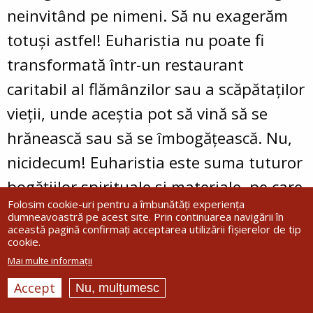
neinvitând pe nimeni. Să nu exagerăm
totuşi astfel! Euharistia nu poate fi
transformată într-un restaurant
caritabil al flămânzilor sau a scăpătaţilor
vieţii, unde aceştia pot să vină să se
hrănească sau să se îmbogăţească. Nu,
nicidecum! Euharistia este suma tuturor
bogăţiilor spirituale şi materiale, pe care
Folosim cookie-uri pentru a îmbunătăți experiența
o dobândesc toţi cei curaţi cu inima. În
dumneavoastră pe acest site. Prin continuarea navigării în
această pagină confirmați acceptarea utilizării fișierelor de tip
Biserică, credincioşii, indiferent de
cookie.
statutul pe care l-au dobândit în
Mai multe informații
ordinea umană, sunt reuniţi în
Accept
Nu, mulțumesc
comuniune de rugăciune, se împărtăşesc