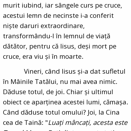
murit iubind, iar sângele curs pe cruce,
acestui lemn de necinste i-a conferit
nişte daruri extraordinare,
transformându-l în lemnul de viaţă
dătător, pentru că Iisus, deşi mort pe
cruce, era viu şi în moarte.
Vineri, când Iisus şi-a dat sufletul
în Mâinile Tatălui, nu mai avea nimic.
Dăduse totul, de joi. Chiar şi ultimul
obiect ce aparţinea acestei lumi, cămaşa.
Când dăduse totul omului? Joi, la Cina
cea de Taină: "
Luaţi mâncaţi, acesta este