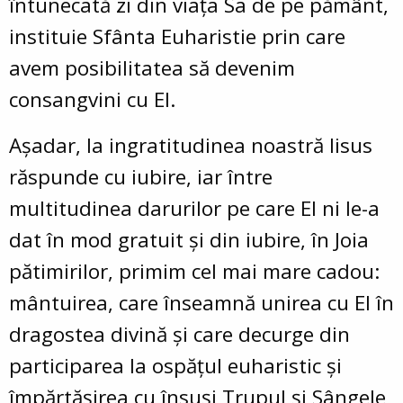
întunecată zi din viaţa Sa de pe pământ,
instituie Sfânta Euharistie prin care
avem posibilitatea să devenim
consangvini cu El.
Aşadar, la ingratitudinea noastră Iisus
răspunde cu iubire, iar între
multitudinea darurilor pe care El ni le-a
dat în mod gratuit şi din iubire, în Joia
pătimirilor, primim cel mai mare cadou:
mântuirea, care înseamnă unirea cu El în
dragostea divină şi care decurge din
participarea la ospăţul euharistic şi
împărtăşirea cu însuşi Trupul şi Sângele