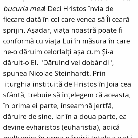
bucuria mea
! Deci Hristos învia de
fiecare dată în cel care venea să Îi ceară
sprijin. Aşadar, viaţa noastră poate fi
conformă cu viaţa Lui în măsura în care
ne-o dăruim celorlalţi aşa cum Şi-a
dăruit-o El. "Dăruind vei dobândi",
spunea Nicolae Steinhardt. Prin
liturghia instituită de Hristos în Joia cea
sfântă, trebuie să înţelegem că aceasta,
în prima ei parte, înseamnă jertfă,
dăruire de sine, iar în a doua parte, ea
devine evharistos (euharistia), adică
mulţumire în urma dăruirii totale a vieţii