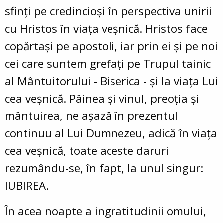
sfinţi pe credincioşi în perspectiva unirii
cu Hristos în viaţa veşnică. Hristos face
copărtaşi pe apostoli, iar prin ei şi pe noi
cei care suntem grefaţi pe Trupul tainic
al Mântuitorului - Biserica - şi la viaţa Lui
cea veşnică. Pâinea şi vinul, preoţia şi
mântuirea, ne aşază în prezentul
continuu al Lui Dumnezeu, adică în viaţa
cea veşnică, toate aceste daruri
rezumându-se, în fapt, la unul singur:
IUBIREA.
În acea noapte a ingratitudinii omului,