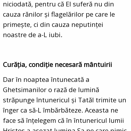
niciodată, pentru că El suferă nu din
cauza rănilor şi flagelărilor pe care le
primeşte, ci din cauza neputinţei
noastre de a-L iubi.
Curăţia, condiţie necesară mântuirii
Dar în noaptea întunecată a
Ghetsimanilor o rază de lumină
străpunge întunericul şi Tatăl trimite un
înger ca să-L îmbărbăteze. Aceasta ne
face să înţelegem că în întunericul lumii
Hristos a aşezat lumina Sa pe care nimic