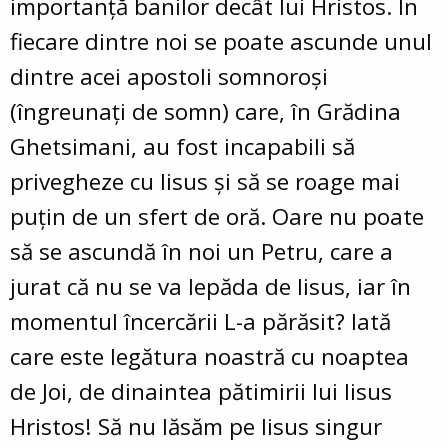
importanţă banilor decât lui Hristos. În
fiecare dintre noi se poate ascunde unul
dintre acei apostoli somnoroşi
(îngreunaţi de somn) care, în Grădina
Ghetsimani, au fost incapabili să
privegheze cu Iisus şi să se roage mai
puţin de un sfert de oră. Oare nu poate
să se ascundă în noi un Petru, care a
jurat că nu se va lepăda de Iisus, iar în
momentul încercării L-a părăsit? Iată
care este legătura noastră cu noaptea
de Joi, de dinaintea pătimirii lui Iisus
Hristos! Să nu lăsăm pe Iisus singur