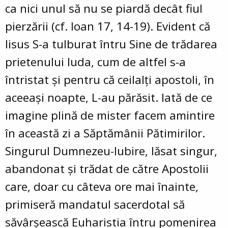
ca nici unul să nu se piardă decât fiul
pierzării (cf. Ioan 17, 14-19­). Evident că
Iisus S-a tulburat întru Sine de trădarea
prietenului Iuda, cum de altfel s-a
întristat şi pentru că ceilalţi apostoli, în
aceeaşi noapte, L-au părăsit. Iată de ce
imagine plină de mister facem amintire
în această zi a Săptămânii Pătimirilor.
Singurul Dumnezeu-Iubire, lăsat singur,
abandonat şi trădat de către Apostolii
care, doar cu câteva ore mai înainte,
primiseră mandatul sacerdotal să
săvârşească Euharistia întru pomenirea