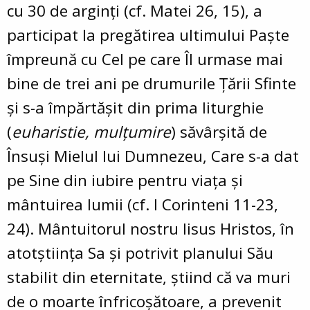
cu 30 de arginţi (cf. Matei 26, 15), a
participat la pregătirea ultimului Paşte
împreună cu Cel pe care Îl urmase mai
bine de trei ani pe drumurile Ţării Sfinte
şi s-a împărtăşit din prima liturghie
(
euharistie, mulţumire
) săvârşită de
Însuşi Mielul lui Dumnezeu, Care s-a dat
pe Sine din iubire pentru viaţa şi
mântuirea lumii (cf. I Corinteni 11-23,
24). Mântuitorul nostru Iisus Hristos, în
atotştiinţa Sa şi potrivit planului Său
stabilit din eternitate, ştiind că va muri
de o moarte înfricoşătoare, a prevenit