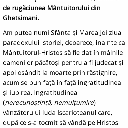
de rugăciunea Mântuitorului din
Ghetsimani.
Am putea numi Sfânta şi Marea Joi ziua
paradoxului istoriei, deoarece, înainte ca
Mântuitorul-Hristos să fie dat în mâinile
oamenilor păcătoşi pentru a fi judecat şi
apoi osândit la moarte prin răstignire,
acum se pun faţă în faţă ingratitudinea
şi iubirea. Ingratitudinea
(
nerecunoştinţă, nemulţumire
)
vânzătorului Iuda Iscarioteanul care,
după ce s-a tocmit să vândă pe Hristos