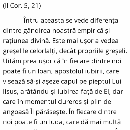
(II Cor. 5, 21)
Întru aceasta se vede diferenţa
dintre gândirea noastră empirică şi
raţiunea divină. Este mai uşor a vedea
greşelile celorlalţi, decât propriile greşeli.
Uităm prea uşor că în fiecare dintre noi
poate fi un Ioan, apostolul iubirii, care
visează să-şi aşeze capul pe pieptul Lui
Iisus, arătându-şi iubirea faţă de El, dar
care în momentul dureros şi plin de
angoasă Îl părăseşte. În fiecare dintre
noi poate fi un Iuda, care dă mai multă