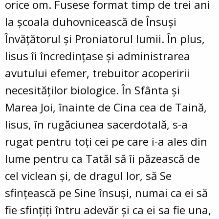
orice om. Fusese format timp de trei ani
la şcoala duhovnicească de Însuşi
Învăţătorul şi Proniatorul lumii. În plus,
Iisus îi încredinţase şi administrarea
avutului efemer, trebuitor acoperirii
necesităţilor biologice. În Sfânta şi
Marea Joi, înainte de Cina cea de Taină,
Iisus, în rugăciunea sacerdotală, s-a
rugat pentru toţi cei pe care i-a ales din
lume pentru ca Tatăl să îi păzească de
cel viclean şi, de dragul lor, să Se
sfinţească pe Sine însuşi, numai ca ei să
fie sfinţiţi întru adevăr şi ca ei sa fie una,