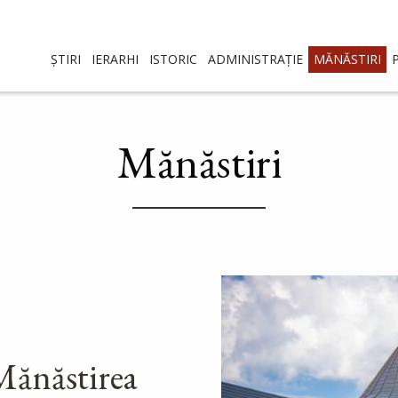
ȘTIRI
IERARHI
ISTORIC
ADMINISTRAȚIE
MĂNĂSTIRI
Mănăstiri
 Mănăstirea