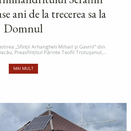
e ani de la trecerea sa la
Domnul
tirea „Sfinții Arhangheli Mihail și Gavriil” din
acău, Preasfințitul Părinte Teofil Trotușanul,...
MAI MULT