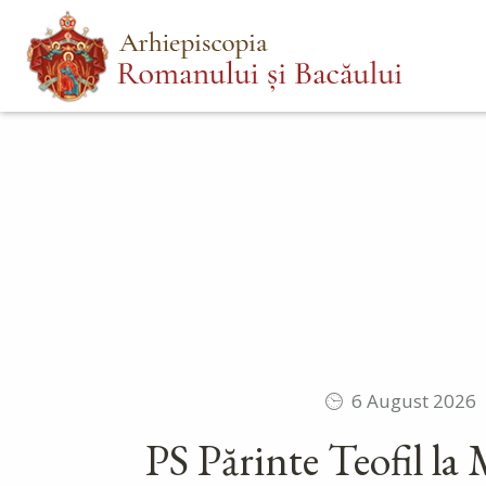
Mergi
Main
la
menu
conţinutul
principal
6 August 2026
PS Părinte Teofil la