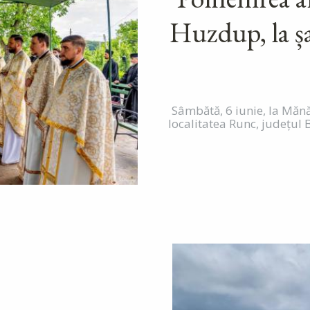
Huzdup, la șas
Sâmbătă, 6 iunie, la Mănăs
localitatea Runc, județul B