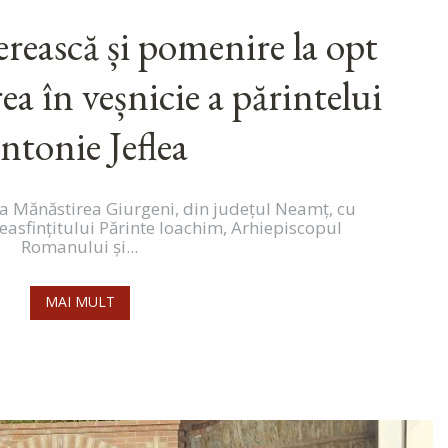
erească și pomenire la opt
rea în veșnicie a părintelui
ntonie Jeflea
la Mănăstirea Giurgeni, din județul Neamț, cu
asfințitului Părinte Ioachim, Arhiepiscopul
Romanului și...
MAI MULT