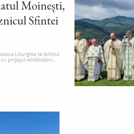
atul Moinești,
znicul Sfintei
eiasca Liturghie la Schitul
prijejul reînființării...