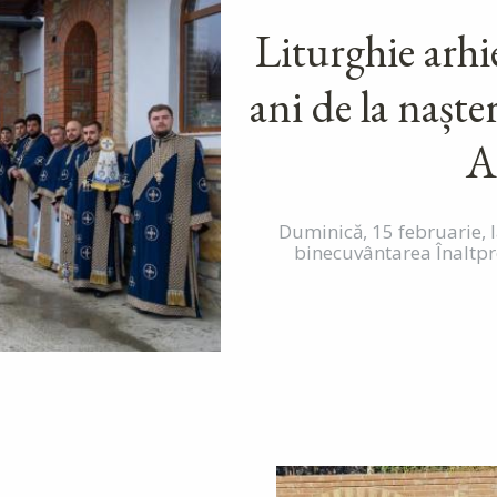
Liturghie arhi
ani de la naște
A
Duminică, 15 februarie, 
binecuvântarea Înaltpre