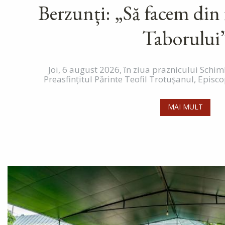
Berzunți: „Să facem din fi
Taborului
Joi, 6 august 2026, în ziua praznicului Schim
Preasfințitul Părinte Teofil Trotușanul, Episcop
MAI MULT