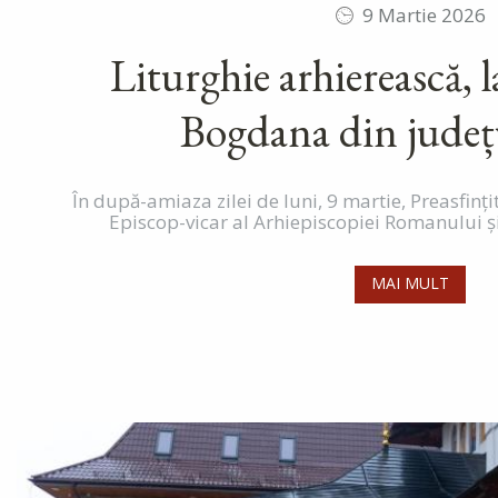
9 Martie 2026
Liturghie arhierească, 
Bogdana din județ
În după-amiaza zilei de luni, 9 martie, Preasfinți
Episcop-vicar al Arhiepiscopiei Romanului și 
MAI MULT