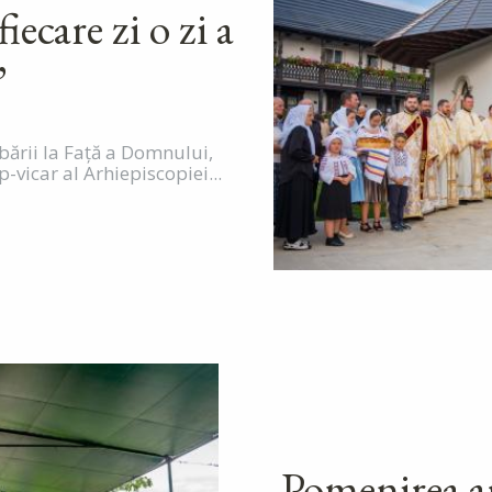
ecare zi o zi a
”
bării la Față a Domnului,
-vicar al Arhiepiscopiei...
Pomenirea a