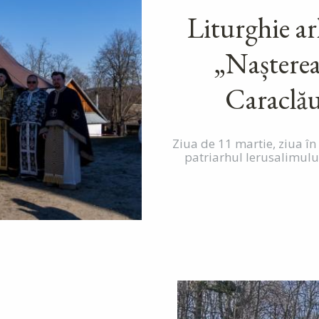
Liturghie ar
„Naștere
Caraclău
Ziua de 11 martie, ziua în
patriarhul Ierusalimulu