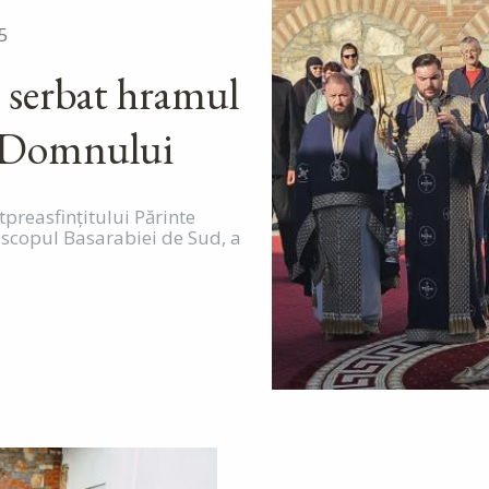
5
 serbat hramul
i Domnului
preasfințitului Părinte
iscopul Basarabiei de Sud, a