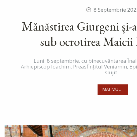
8 Septembrie 202
Mănăstirea Giurgeni și-a
sub ocrotirea Maici
Luni, 8 septembrie, cu binecuvântarea Înalt
Arhiepiscop Ioachim, Preasfințitul Veniamin, Ep
slujit...
MAI MULT