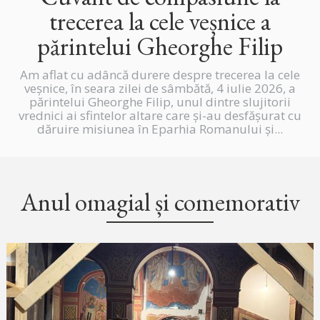
trecerea la cele veșnice a
părintelui Gheorghe Filip
Am aflat cu adâncă durere despre trecerea la cele
veșnice, în seara zilei de sâmbătă, 4 iulie 2026, a
părintelui Gheorghe Filip, unul dintre slujitorii
vrednici ai sfintelor altare care și-au desfășurat cu
dăruire misiunea în Eparhia Romanului și...
Anul omagial și comemorativ