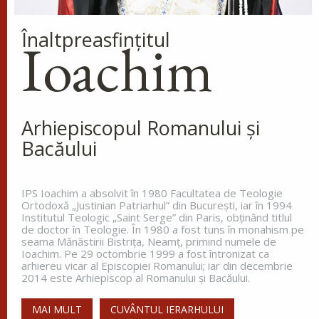
lumii și îngerilor și...
Ap. I Corinteni 4, 9-16
Înaltpreasfinţitul
Ioachim
Evanghelia zilei
În vremea aceea s-a apropiat de Iisus un om,
îngenunchind înaintea Lui și zicându-I: Doamne,
miluiește pe fiul meu, că este lunatic și pătimește
Arhiepiscopul Romanului și
rău, căci adesea cade în...
Bacăului
Ev. Matei 17, 14-23
doxologia.ro
IPS Ioachim a absolvit în 1980 Facultatea de Teologie
Ortodoxă „Justinian Patriarhul” din Bucureşti, iar în 1994
Preia articolele Doxologia în site-ul tău!
Institutul Teologic „Saint Serge” din Paris, obţinând titlul
de doctor în Teologie. În 1980 a fost tuns în monahism pe
seama Mănăstirii Bistriţa, Neamţ, primind numele de
Ioachim. Pe 29 octombrie 1999 a fost întronizat ca
arhiereu vicar al Episcopiei Romanului; iar din decembrie
2014 este Arhiepiscop al Romanului și Bacăului.
MAI MULT
CUVÂNTUL IERARHULUI