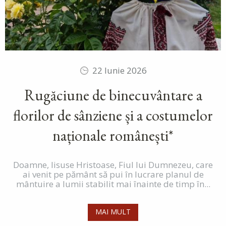
22 Iunie 2026
Rugăciune de binecuvântare a
florilor de sânziene și a costumelor
naționale românești*
Doamne, Iisuse Hristoase, Fiul lui Dumnezeu, care
ai venit pe pământ să pui în lucrare planul de
mântuire a lumii stabilit mai înainte de timp în...
MAI MULT