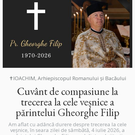
✝IOACHIM, Arhiepiscopul Romanului și Bacăului
Cuvânt de compasiune la
trecerea la cele veșnice a
părintelui Gheorghe Filip
Am aflat cu adâncă durere despre trecerea la cele
veșnice, în seara zilei de sâmbătă, 4 iulie 2026, a