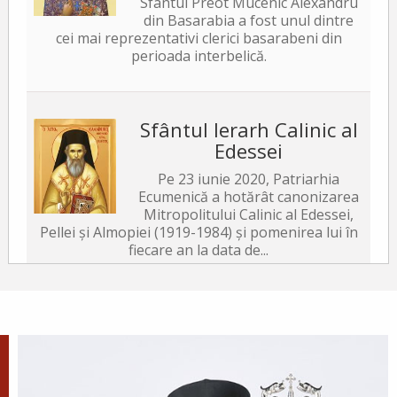
Sfântul Preot Mucenic Alexandru
din Basarabia a fost unul dintre
cei mai reprezentativi clerici basarabeni din
perioada interbelică.
Sfântul Ierarh Calinic al
Edessei
Pe 23 iunie 2020, Patriarhia
Ecumenică a hotărât canonizarea
Mitropolitului Calinic al Edessei,
Pellei și Almopiei (1919-1984) și pomenirea lui în
fiecare an la data de...
Sfântul Ierarh Emilian
Mărturisitorul, Episcopul
Cizicului
Sfântul Ierarh Emilian,