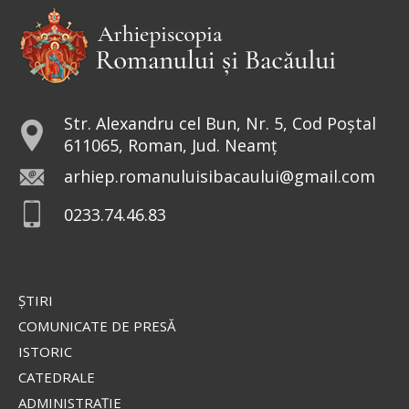
intrând...
Ev. Matei 17, 24-27; 18, 1-4
doxologia.ro
Preia articolele Doxologia în site-ul tău!
Str. Alexandru cel Bun, Nr. 5, Cod Poștal
611065, Roman, Jud. Neamț
arhiep.romanuluisibacaului@gmail.com
0233.74.46.83
ŞTIRI
COMUNICATE DE PRESĂ
ISTORIC
CATEDRALE
ADMINISTRAŢIE