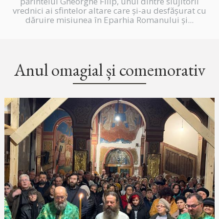
părintelui Gheorghe Filip, unul dintre slujitorii
vrednici ai sfintelor altare care și-au desfășurat cu
dăruire misiunea în Eparhia Romanului și...
Anul omagial și comemorativ