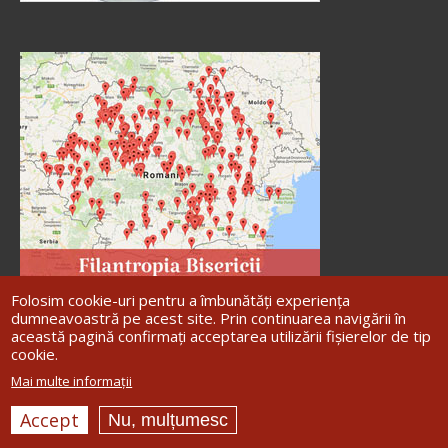
Folosim cookie-uri pentru a îmbunătăți experiența
dumneavoastră pe acest site. Prin continuarea navigării în
această pagină confirmați acceptarea utilizării fișierelor de tip
cookie.
Site dezvoltat de
DOXOLOGIA MEDIA
,
Mai multe informații
Arhiepiscopia Iașilor | ©
Arhiepiscopia
Romanului și Bacăului
Accept
Nu, mulțumesc