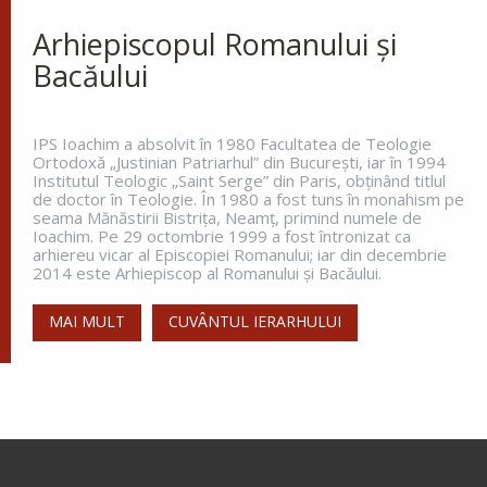
La miezul nopții, când toată lumea
dormea, sfântul s-a trezit și a
Arhiepiscopul Romanului și
văzut o lumină care lumina întreg ținutul. Aceasta
Bacăului
lumină venea de la o coloană de foc de pe
celălalt...
IPS Ioachim a absolvit în 1980 Facultatea de Teologie
Ortodoxă „Justinian Patriarhul” din Bucureşti, iar în 1994
Institutul Teologic „Saint Serge” din Paris, obţinând titlul
Apostolul zilei
de doctor în Teologie. În 1980 a fost tuns în monahism pe
seama Mănăstirii Bistriţa, Neamţ, primind numele de
Fraților, vă îndemn, pentru Domnul nostru Iisus
Ioachim. Pe 29 octombrie 1999 a fost întronizat ca
Hristos și pentru iubirea Duhului Sfânt, ca
arhiereu vicar al Episcopiei Romanului; iar din decembrie
împreună cu mine, să luptați în rugăciuni către
2014 este Arhiepiscop al Romanului și Bacăului.
Dumnezeu pentru mine, ca să scap de...
MAI MULT
CUVÂNTUL IERARHULUI
Ap. Romani 15, 30-33
Evanghelia zilei
În vremea aceea s-au apropiat de Petru cei ce
strâng darea (
pentru templu
) și i-au zis: Învățătorul
vostru nu plătește darea? Ba da! – a zis el. Dar