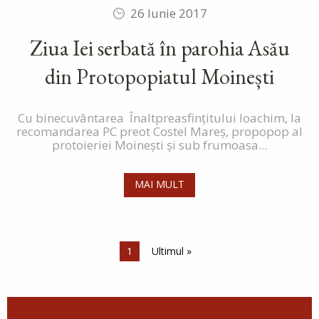
26 Iunie 2017
Ziua Iei serbată în parohia Asău
din Protopopiatul Moinești
Cu binecuvântarea Înaltpreasfințitului Ioachim, la
recomandarea PC preot Costel Mareș, propopop al
protoieriei Moinești și sub frumoasa...
MAI MULT
Paginare
Pagina curentă
1
Ultima pagină
Ultimul »