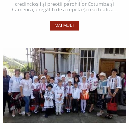
credincioșii și preoții parohiilor Cotumba și
Camenca, pregătiți de a repeta și reactualiza...
MAI MULT