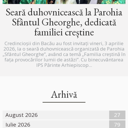
Seară duhovnicească la Parohia
Sfântul Gheorghe, dedicată
familiei creștine
Credincioșii din Bacău au fost invitați vineri, 3 aprilie
2026, la o seară duhovnicească organizată de Parohia
„Sfântul Gheorghe”, având ca temă „Familia creștină în
fața provocărilor lumii de astăzi”. Cu binecuvântarea
IPS Părinte Arhiepiscop...
Arhivă
August 2026
27
Iulie 2026
79