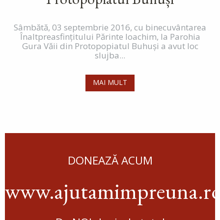
Sâmbătă, 03 septembrie 2016, cu binecuvântarea
Înaltpreasfințitului Părinte Ioachim, la Parohia
Gura Văii din Protopopiatul Buhuși a avut loc
slujba...
MAI MULT
DONEAZĂ ACUM
www.ajutamimpreuna.r