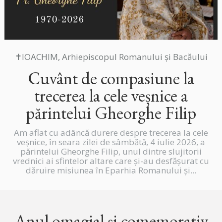
✝IOACHIM, Arhiepiscopul Romanului și Bacăului
Cuvânt de compasiune la
trecerea la cele veșnice a
părintelui Gheorghe Filip
Am aflat cu adâncă durere despre trecerea la cele
veșnice, în seara zilei de sâmbătă, 4 iulie 2026, a
părintelui Gheorghe Filip, unul dintre slujitorii
vrednici ai sfintelor altare care și-au desfășurat cu
dăruire misiunea în Eparhia Romanului și...
Anul omagial și comemorativ