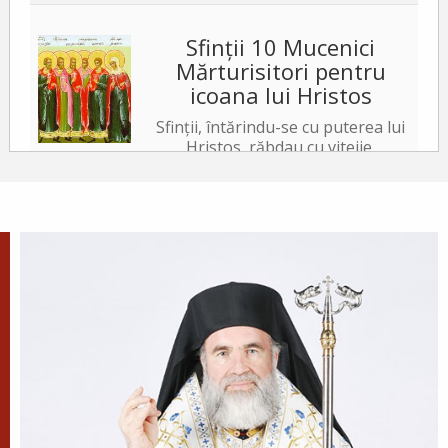
Sfinții 10 Mucenici
Mărturisitori pentru
icoana lui Hristos
Sfinții, întărindu-se cu puterea lui
Hristos, răbdau cu vitejie,
neslăbind cu trupurile. Iar tiranul, văzând acest
lucru, a poruncit să le ardă fețele cu fiare arse,...
✝) Duminica a 10-a după
Rusalii (Vindecarea
lunaticului)
În vremea aceea s-a apropiat de
Iisus un om, îngenunchind
înaintea Lui și zicându-I: Doamne, miluiește pe
fiul meu, că este lunatic și pătimește rău,
căci adesea...