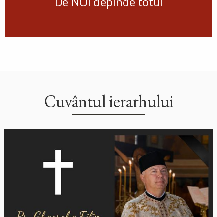
De NOI depinde totul
Cuvântul ierarhului