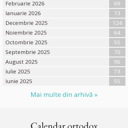
Februarie 2026
69
Ianuarie 2026
73
Decembrie 2025
124
Noiembrie 2025
64
Octombrie 2025
55
Septembrie 2025
70
August 2025
96
Iulie 2025
73
Iunie 2025
55
Mai multe din arhivă »
Calendar ortodox