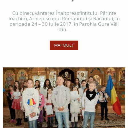
Cu binecuvântarea Înaltpreasfințitului Părinte
Ioachim, Arhiepiscopul Romanului și Bacăului, în
perioada 24 – 30 iulie 2017, în Parohia Gura Văii
din...
MAI MULT