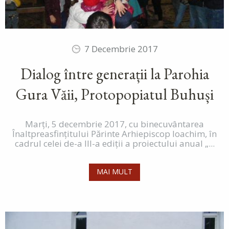
7 Decembrie 2017
Dialog între generații la Parohia
Gura Văii, Protopopiatul Buhuși
Marți, 5 decembrie 2017, cu binecuvântarea
Înaltpreasfințitului Părinte Arhiepiscop Ioachim, în
cadrul celei de-a III-a ediții a proiectului anual „...
MAI MULT