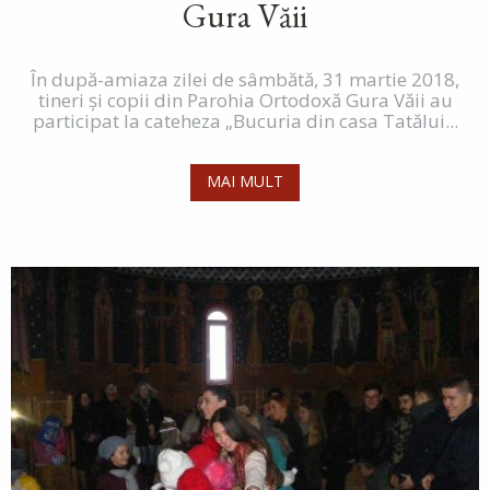
Gura Văii
În după-amiaza zilei de sâmbătă, 31 martie 2018,
tineri și copii din Parohia Ortodoxă Gura Văii au
participat la cateheza „Bucuria din casa Tatălui...
MAI MULT