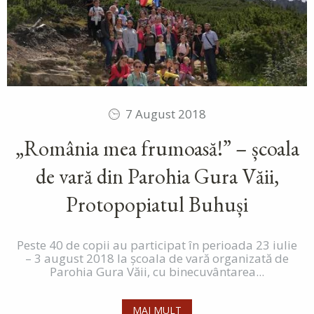
7 August 2018
„România mea frumoasă!” – școala
de vară din Parohia Gura Văii,
Protopopiatul Buhuși
Peste 40 de copii au participat în perioada 23 iulie
– 3 august 2018 la școala de vară organizată de
Parohia Gura Văii, cu binecuvântarea...
MAI MULT