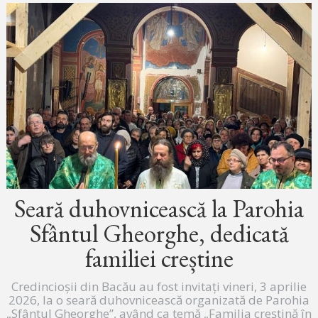
Seară duhovnicească la Parohia
Sfântul Gheorghe, dedicată
familiei creștine
Credincioșii din Bacău au fost invitați vineri, 3 aprilie
2026, la o seară duhovnicească organizată de Parohia
„Sfântul Gheorghe”, având ca temă „Familia creștină în