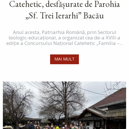
Catehetic, desfășurate de Parohia
„Sf. Trei Ierarhi” Bacău
Anul acesta, Patriarhia Română, prin Sectorul
teologic-educațional, a organizat cea de-a XVIII-a
ediție a Concursului Național Catehetic „Familia –...
MAI MULT