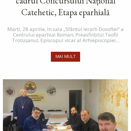
cadrul Concursului Național
Catehetic, Etapa eparhială
Marți, 28 aprilie, în sala „Sfântul Ierarh Dosoftei” a
Centrului eparhial Roman, Preasfințitul Teofil
Trotușanul, Episcopul vicar al Arhiepiscopiei...
MAI MULT