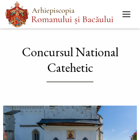
Mergi
Main
la
menu
conţinutul
principal
Concursul National
Catehetic