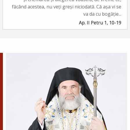
făcând acestea, nu veți greși niciodată. Că așa vi se
va da cu bogăție...
Ap. II Petru 1, 10-19
Evanghelia zilei
În vremea aceea a luat Iisus cu Sine pe Petru și pe
Iacov și pe Ioan, fratele lui, și i-a dus într-un munte
înalt, de o parte. Și S-a schimbat la față înaintea lor...
Ev. Matei 17, 1-9
doxologia.ro
Preia articolele Doxologia în site-ul tău!