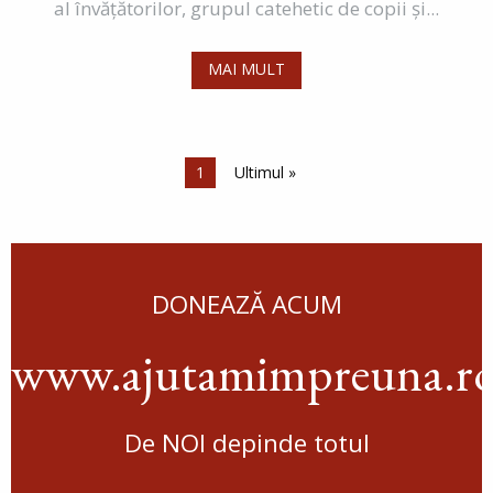
al învățătorilor, grupul catehetic de copii și...
MAI MULT
Paginare
Pagina curentă
1
Ultima pagină
Ultimul »
DONEAZĂ ACUM
www.ajutamimpreuna.r
De NOI depinde totul