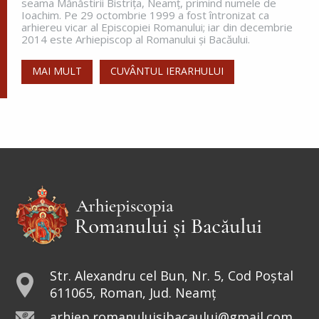
seama Mănăstirii Bistriţa, Neamţ, primind numele de
Ioachim. Pe 29 octombrie 1999 a fost întronizat ca
arhiereu vicar al Episcopiei Romanului; iar din decembrie
2014 este Arhiepiscop al Romanului și Bacăului.
MAI MULT
CUVÂNTUL IERARHULUI
Str. Alexandru cel Bun, Nr. 5, Cod Poștal
611065, Roman, Jud. Neamț
arhiep.romanuluisibacaului@gmail.com