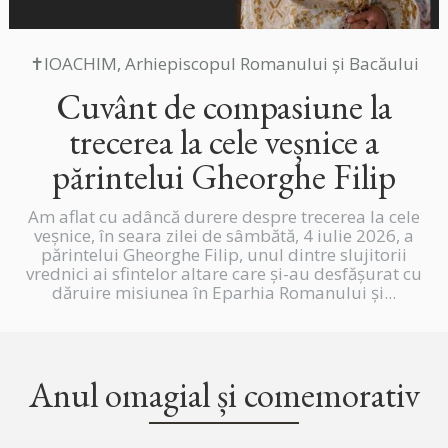
✝IOACHIM, Arhiepiscopul Romanului și Bacăului
Cuvânt de compasiune la
trecerea la cele veșnice a
părintelui Gheorghe Filip
Am aflat cu adâncă durere despre trecerea la cele
veșnice, în seara zilei de sâmbătă, 4 iulie 2026, a
părintelui Gheorghe Filip, unul dintre slujitorii
vrednici ai sfintelor altare care și-au desfășurat cu
dăruire misiunea în Eparhia Romanului și...
Anul omagial și comemorativ