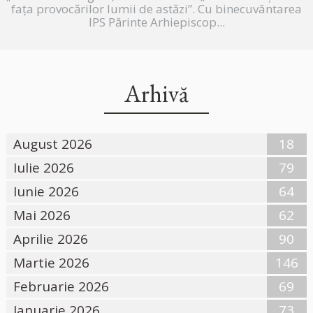
fața provocărilor lumii de astăzi”. Cu binecuvântarea
IPS Părinte Arhiepiscop...
Arhivă
August 2026
18
Iulie 2026
79
Iunie 2026
64
Mai 2026
62
Aprilie 2026
90
Martie 2026
146
Februarie 2026
69
Ianuarie 2026
73