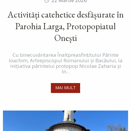
22 Martie 2026
Activități catehetice desfășurate în
Parohia Larga, Protopopiatul
Onești
Cu binecuvântarea Înaltpreasfințitului Părinte
Ioachim, Arhiepiscopul Romanului și Bacăului, la
inițiativa părintelui protopop Nicolae Zaharia și
în...
MAI MULT