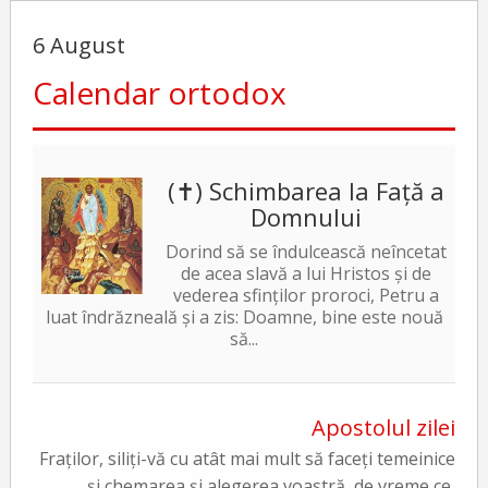
6 August
Calendar ortodox
(✝) Schimbarea la Față a
Domnului
Dorind să se îndulcească neîncetat
de acea slavă a lui Hristos și de
vederea sfinților proroci, Petru a
luat îndrăzneală și a zis: Doamne, bine este nouă
să...
Apostolul zilei
Fraților, siliți-vă cu atât mai mult să faceți temeinice
și chemarea și alegerea voastră, de vreme ce,