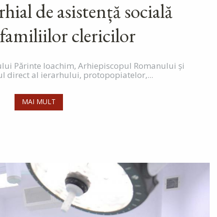
ial de asistență socială
familiilor clericilor
itului Părinte Ioachim, Arhiepiscopul Romanului și
l direct al ierarhului, protopopiatelor,...
MAI MULT