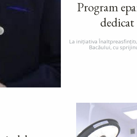
Program eparh
dedicat 
La inițiativa Înaltpreasfinț
Bacăului, cu sprijinu