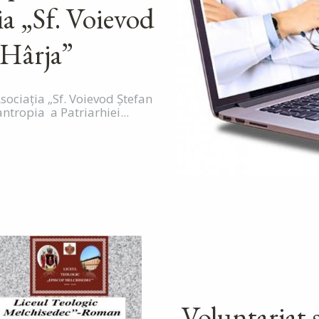
ia „Sf. Voievod
 Hârja”
sociația „Sf. Voievod Ștefan
ntropia a Patriarhiei...
Voluntariat s