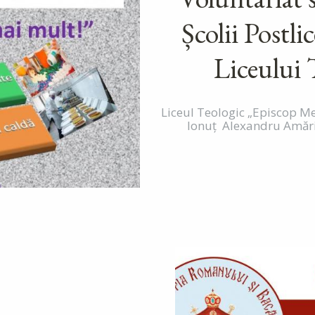
Școlii Postli
Liceului
Liceul Teologic „Episcop Me
Ionuț Alexandru Amărine