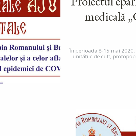
Proiectul eparh
medicală „C
În perioada 8-15 mai 2020, 
unitățile de cult, protopop