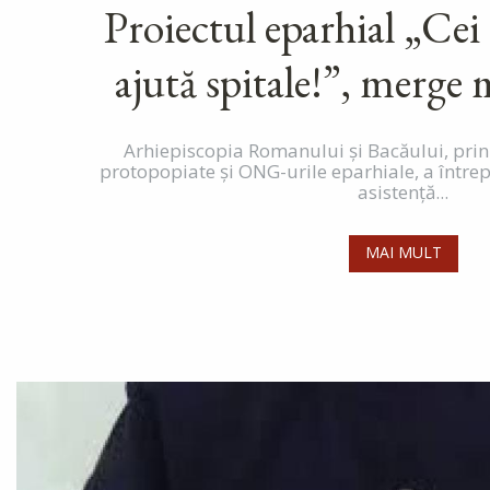
Proiectul eparhial „Cei
ajută spitale!”, merge 
Arhiepiscopia Romanului și Bacăului, prin t
protopopiate și ONG-urile eparhiale, a întrepr
asistență...
MAI MULT