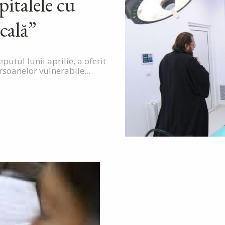
italele cu
cală”
utul lunii aprilie, a oferit
rsoanelor vulnerabile...