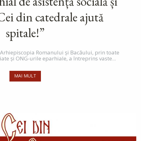
ial de asistență socială și
ei din catedrale ajută
spitale!”
Arhiepiscopia Romanului și Bacăului, prin toate
iate și ONG-urile eparhiale, a întreprins vaste...
MAI MULT