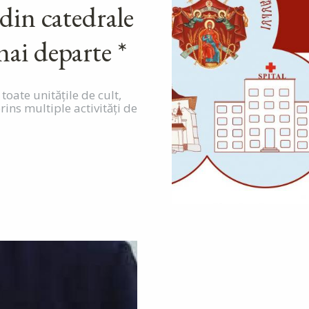
 din catedrale
mai departe *
oate unitățile de cult,
ins multiple activități de