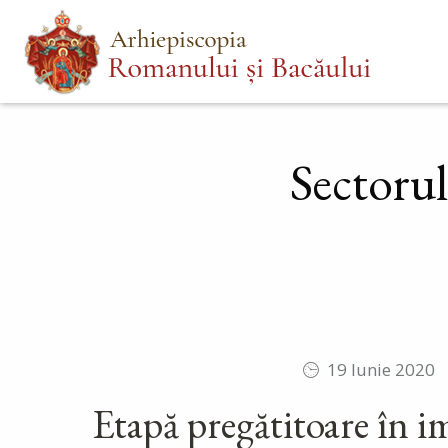
Mergi
Main
la
menu
conţinutul
principal
Sectorul
19 Iunie 2020
Etapă pregătitoare în 