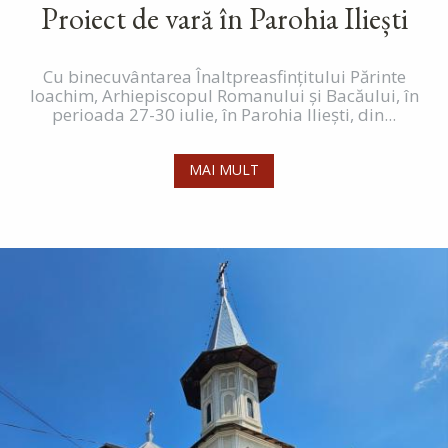
Proiect de vară în Parohia Iliești
Cu binecuvântarea Înaltpreasfințitului Părinte
Ioachim, Arhiepiscopul Romanului și Bacăului, în
perioada 27-30 iulie, în Parohia Iliești, din...
MAI MULT