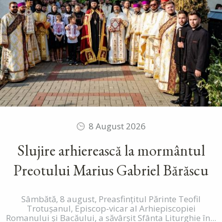
8 August 2026
Slujire arhierească la mormântul
Preotului Marius Gabriel Bărăscu
Sâmbătă, 8 august, Preasfințitul Părinte Teofil
Trotușanul, Episcop-vicar al Arhiepiscopiei
Romanului și Bacăului, a săvârșit Sfânta Liturghie în...