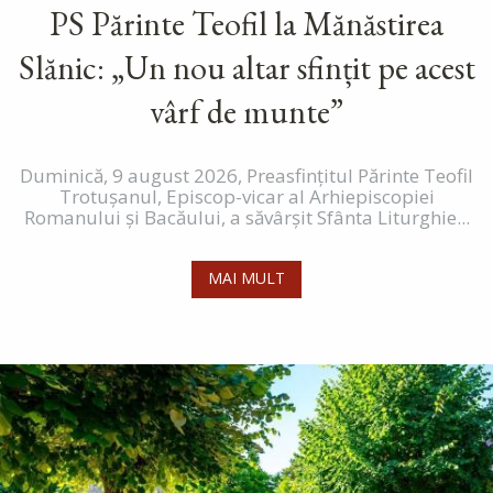
PS Părinte Teofil la Mănăstirea
Slănic: „Un nou altar sfințit pe acest
vârf de munte”
Duminică, 9 august 2026, Preasfințitul Părinte Teofil
Trotușanul, Episcop-vicar al Arhiepiscopiei
Romanului și Bacăului, a săvârșit Sfânta Liturghie...
MAI MULT