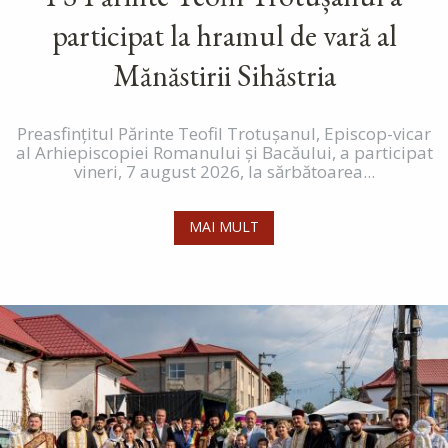
participat la hramul de vară al
Mănăstirii Sihăstria
Preasfințitul Părinte Teofil Trotușanul, Episcop-vicar
al Arhiepiscopiei Romanului și Bacăului, a participat
vineri, 7 august 2026, la sărbătoarea...
MAI MULT