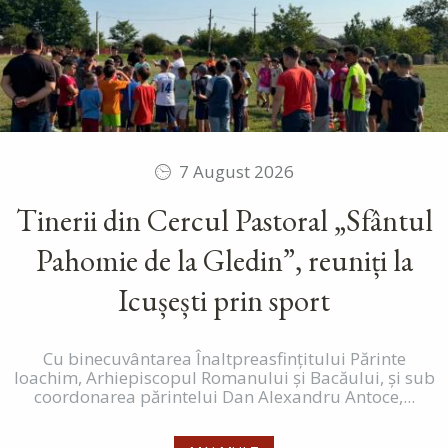
7 August 2026
Tinerii din Cercul Pastoral „Sfântul
Pahomie de la Gledin”, reuniți la
Icușești prin sport
Cu binecuvântarea Înaltpreasfințitului Părinte
Ioachim, Arhiepiscopul Romanului și Bacăului, și sub
coordonarea părintelui Dan Alexandru Antoce,...