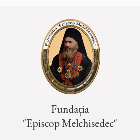
Fundația
"Episcop Melchisedec"