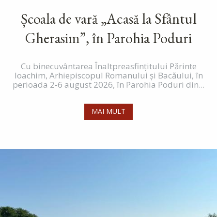
Școala de vară „Acasă la Sfântul
Gherasim”, în Parohia Poduri
Cu binecuvântarea Înaltpreasfințitului Părinte
Ioachim, Arhiepiscopul Romanului și Bacăului, în
perioada 2-6 august 2026, în Parohia Poduri din...
MAI MULT