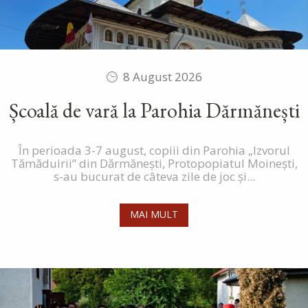
8 August 2026
Școală de vară la Parohia Dărmănești
În perioada 3-7 august, copiii din Parohia „Izvorul
Tămăduirii” din Dărmănești, Protopopiatul Moinești,
s-au bucurat de câteva zile de joc și...
MAI MULT