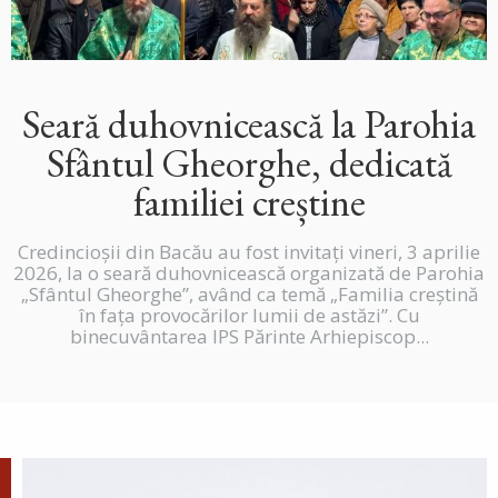
Seară duhovnicească la Parohia
Sfântul Gheorghe, dedicată
familiei creștine
Credincioșii din Bacău au fost invitați vineri, 3 aprilie
2026, la o seară duhovnicească organizată de Parohia
„Sfântul Gheorghe”, având ca temă „Familia creștină
în fața provocărilor lumii de astăzi”. Cu
binecuvântarea IPS Părinte Arhiepiscop...