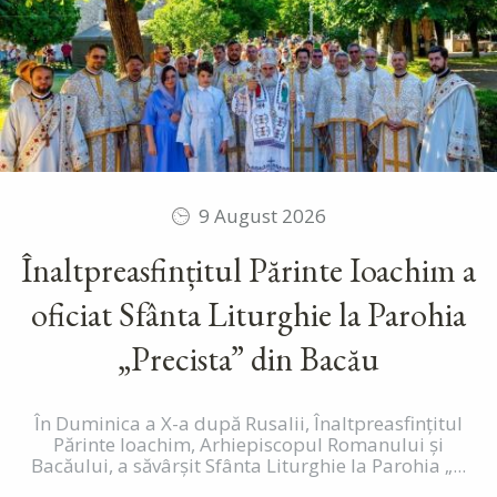
9 August 2026
Înaltpreasfințitul Părinte Ioachim a
oficiat Sfânta Liturghie la Parohia
„Precista” din Bacău
În Duminica a X-a după Rusalii, Înaltpreasfințitul
Părinte Ioachim, Arhiepiscopul Romanului și
Bacăului, a săvârșit Sfânta Liturghie la Parohia „...