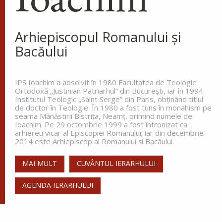
Arhiepiscopul Romanului și
Bacăului
IPS Ioachim a absolvit în 1980 Facultatea de Teologie
Ortodoxă „Justinian Patriarhul” din Bucureşti, iar în 1994
Institutul Teologic „Saint Serge” din Paris, obţinând titlul
de doctor în Teologie. În 1980 a fost tuns în monahism pe
seama Mănăstirii Bistriţa, Neamţ, primind numele de
Ioachim. Pe 29 octombrie 1999 a fost întronizat ca
arhiereu vicar al Episcopiei Romanului; iar din decembrie
2014 este Arhiepiscop al Romanului și Bacăului.
MAI MULT
CUVÂNTUL IERARHULUI
AGENDA IERARHULUI