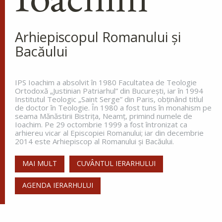
Arhiepiscopul Romanului și
Bacăului
IPS Ioachim a absolvit în 1980 Facultatea de Teologie
Ortodoxă „Justinian Patriarhul” din Bucureşti, iar în 1994
Institutul Teologic „Saint Serge” din Paris, obţinând titlul
de doctor în Teologie. În 1980 a fost tuns în monahism pe
seama Mănăstirii Bistriţa, Neamţ, primind numele de
Ioachim. Pe 29 octombrie 1999 a fost întronizat ca
arhiereu vicar al Episcopiei Romanului; iar din decembrie
2014 este Arhiepiscop al Romanului și Bacăului.
MAI MULT
CUVÂNTUL IERARHULUI
AGENDA IERARHULUI