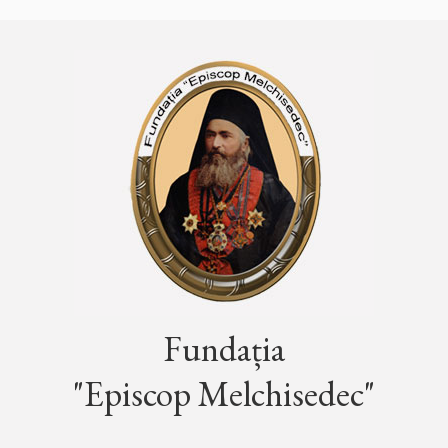
Fundația
"Episcop Melchisedec"