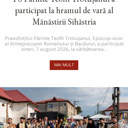
participat la hramul de vară al
Mănăstirii Sihăstria
Preasfințitul Părinte Teofil Trotușanul, Episcop-vicar
al Arhiepiscopiei Romanului și Bacăului, a participat
vineri, 7 august 2026, la sărbătoarea...
MAI MULT