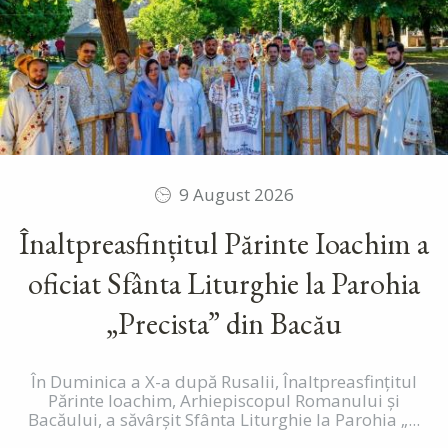
9 August 2026
Înaltpreasfințitul Părinte Ioachim a
oficiat Sfânta Liturghie la Parohia
„Precista” din Bacău
În Duminica a X-a după Rusalii, Înaltpreasfințitul
Părinte Ioachim, Arhiepiscopul Romanului și
Bacăului, a săvârșit Sfânta Liturghie la Parohia „...