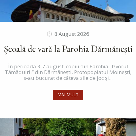
8 August 2026
Școală de vară la Parohia Dărmănești
În perioada 3-7 august, copiii din Parohia „Izvorul
Tămăduirii” din Dărmănești, Protopopiatul Moinești,
s-au bucurat de câteva zile de joc și...
MAI MULT