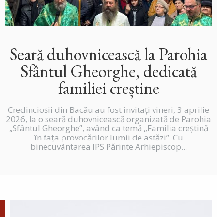
Seară duhovnicească la Parohia
Sfântul Gheorghe, dedicată
familiei creștine
Credincioșii din Bacău au fost invitați vineri, 3 aprilie
2026, la o seară duhovnicească organizată de Parohia
„Sfântul Gheorghe”, având ca temă „Familia creștină
în fața provocărilor lumii de astăzi”. Cu
binecuvântarea IPS Părinte Arhiepiscop...