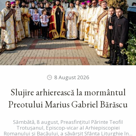
8 August 2026
Slujire arhierească la mormântul
Preotului Marius Gabriel Bărăscu
Sâmbătă, 8 august, Preasfințitul Părinte Teofil
Trotușanul, Episcop-vicar al Arhiepiscopiei
Romanului și Bacăului, a săvârșit Sfânta Liturghie în...