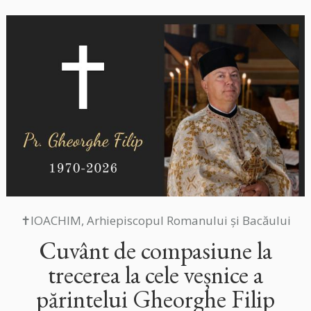
✝IOACHIM, Arhiepiscopul Romanului și Bacăului
Cuvânt de compasiune la
trecerea la cele veșnice a
părintelui Gheorghe Filip