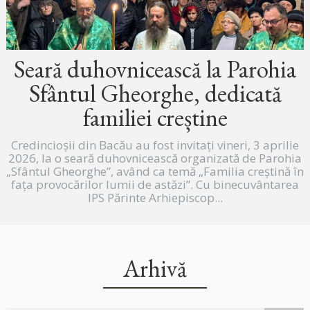
Seară duhovnicească la Parohia
Sfântul Gheorghe, dedicată
familiei creștine
Credincioșii din Bacău au fost invitați vineri, 3 aprilie
2026, la o seară duhovnicească organizată de Parohia
„Sfântul Gheorghe”, având ca temă „Familia creștină în
fața provocărilor lumii de astăzi”. Cu binecuvântarea
IPS Părinte Arhiepiscop...
Arhivă