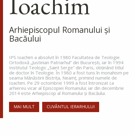
Ioachim
Maicii Domnului de pe
Tolga (Tolgska)
La miezul nopții, când toată lumea
dormea, sfântul s-a trezit și a
Arhiepiscopul Romanului și
văzut o lumină care lumina întreg ținutul. Aceasta
Bacăului
lumină venea de la o coloană de foc de pe
celălalt...
IPS Ioachim a absolvit în 1980 Facultatea de Teologie
Ortodoxă „Justinian Patriarhul” din Bucureşti, iar în 1994
Institutul Teologic „Saint Serge” din Paris, obţinând titlul
Apostolul zilei
de doctor în Teologie. În 1980 a fost tuns în monahism pe
seama Mănăstirii Bistriţa, Neamţ, primind numele de
Fraților, vă îndemn, pentru Domnul nostru Iisus
Ioachim. Pe 29 octombrie 1999 a fost întronizat ca
Hristos și pentru iubirea Duhului Sfânt, ca
arhiereu vicar al Episcopiei Romanului; iar din decembrie
împreună cu mine, să luptați în rugăciuni către
2014 este Arhiepiscop al Romanului și Bacăului.
Dumnezeu pentru mine, ca să scap de...
MAI MULT
CUVÂNTUL IERARHULUI
Ap. Romani 15, 30-33
Evanghelia zilei
În vremea aceea s-au apropiat de Petru cei ce