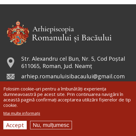
strâng darea (
pentru templu
) și i-au zis: Învățătorul
vostru nu plătește darea? Ba da! – a zis el. Dar
intrând...
Ev. Matei 17, 24-27; 18, 1-4
doxologia.ro
Preia articolele Doxologia în site-ul tău!
Str. Alexandru cel Bun, Nr. 5, Cod Poștal
611065, Roman, Jud. Neamț
arhiep.romanuluisibacaului@gmail.com
0233.74.46.83
Folosim cookie-uri pentru a îmbunătăți experiența
dumneavoastră pe acest site. Prin continuarea navigării în
această pagină confirmați acceptarea utilizării fișierelor de tip
cookie.
Mai multe informații
ŞTIRI
Accept
Nu, mulțumesc
COMUNICATE DE PRESĂ
ISTORIC