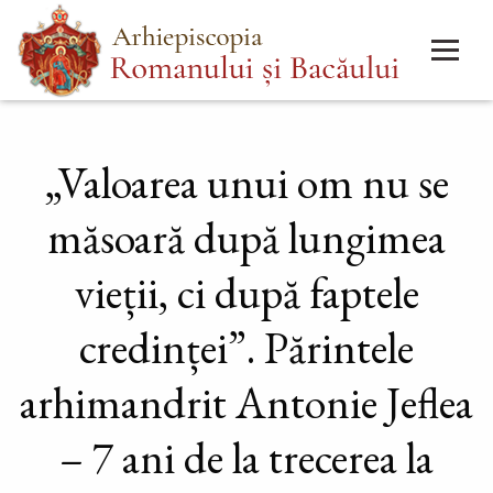
Mergi
Main
la
menu
conţinutul
principal
„Valoarea unui om nu se
măsoară după lungimea
vieții, ci după faptele
credinței”. Părintele
arhimandrit Antonie Jeflea
– 7 ani de la trecerea la