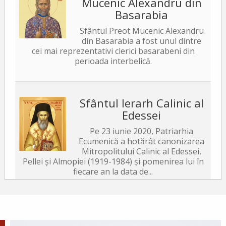
Mucenic Alexandru din
Basarabia
Sfântul Preot Mucenic Alexandru
din Basarabia a fost unul dintre
cei mai reprezentativi clerici basarabeni din
perioada interbelică.
Sfântul Ierarh Calinic al
Edessei
Pe 23 iunie 2020, Patriarhia
Ecumenică a hotărât canonizarea
Mitropolitului Calinic al Edessei,
Pellei și Almopiei (1919-1984) și pomenirea lui în
fiecare an la data de...
Sfântul Ierarh Emilian
Mărturisitorul, Episcopul