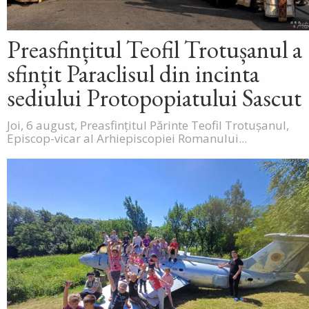
Preasfințitul Teofil Trotușanul a
sfințit Paraclisul din incinta
sediului Protopopiatului Sascut
Joi, 6 august, Preasfințitul Părinte Teofil Trotușanul,
Episcop-vicar al Arhiepiscopiei Romanului...