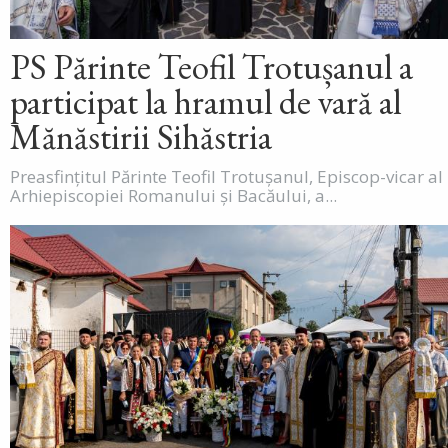
PS Părinte Teofil Trotușanul a
participat la hramul de vară al
Mănăstirii Sihăstria
Preasfințitul Părinte Teofil Trotușanul, Episcop-vicar al
Arhiepiscopiei Romanului și Bacăului, a...