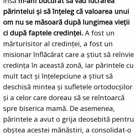
Însă
m-am bucurat să văd lucrarea
părintelui și să înțeleg că valoarea unui
om nu se măsoară după lungimea vieții
ci după faptele credinței.
A fost un
mărturisitor al credinței, a fost un
misionar înflăcărat care a știut să reînvie
credința în această zonă, iar părintele cu
mult tact și înțelepciune a știut să
deschisă mintea și sufletele ortodocșilor
și a celor care doreau să se reîntoarcă
spre biserica mamă. De asemenea,
părintele a avut o grija deosebită pentru
obștea acestei mănăstiri, a consolidat-o