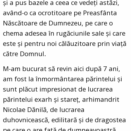
și a pus bazele a ceea ce vedeți astăzi,
având-o ca ocrotitoare pe Preasfânta
Născătoare de Dumnezeu, pe care o
chema adesea în rugăciunile sale și care
este și pentru noi călăuzitoare prin viață
către Domnul.
M-am bucurat să revin aici după 7 ani,
am fost la înmormântarea părintelui și
sunt plăcut impresionat de lucrarea
părintelui exarh și stareț, arhimandrit
Nicolae Dănilă, de lucrarea
duhovnicească, edilitară și de dragostea
pe care o are față de dumneavoastră