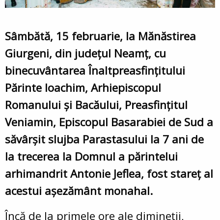
Sâmbătă, 15 februarie, la Mănăstirea
Giurgeni, din județul Neamț, cu
binecuvântarea Înaltpreasfințitului
Părinte Ioachim, Arhiepiscopul
Romanului și Bacăului, Preasfințitul
Veniamin, Episcopul Basarabiei de Sud a
săvârșit slujba Parastasului la 7 ani de
la trecerea la Domnul a părintelui
arhimandrit Antonie Jeflea, fost stareț al
acestui așezământ monahal.
Încă de la primele ore ale dimineții,