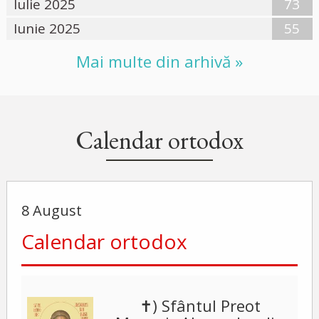
Iulie 2025
73
Iunie 2025
55
Mai multe din arhivă »
Calendar ortodox
8 August
Calendar ortodox
✝) Sfântul Preot