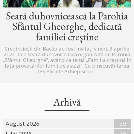
Seară duhovnicească la Parohia
Sfântul Gheorghe, dedicată
familiei creștine
Credincioșii din Bacău au fost invitați vineri, 3 aprilie
2026, la o seară duhovnicească organizată de Parohia
„Sfântul Gheorghe”, având ca temă „Familia creștină în
fața provocărilor lumii de astăzi”. Cu binecuvântarea
IPS Părinte Arhiepiscop...
Arhivă
August 2026
30
Iulie 2026
79