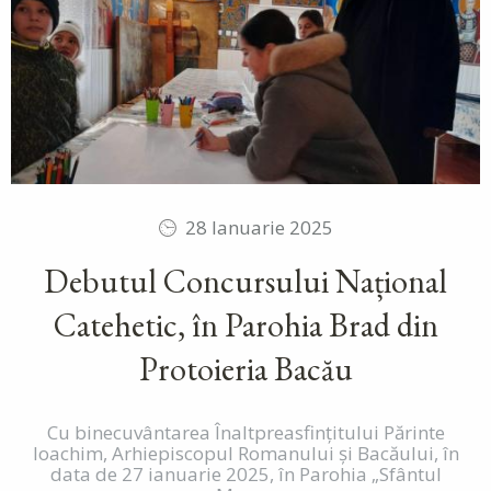
28 Ianuarie 2025
Debutul Concursului Național
Catehetic, în Parohia Brad din
Protoieria Bacău
Cu binecuvântarea Înaltpreasfințitului Părinte
Ioachim, Arhiepiscopul Romanului și Bacăului, în
data de 27 ianuarie 2025, în Parohia „Sfântul