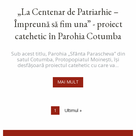
„La Centenar de Patriarhie –
Împreună să fim una” - proiect
catehetic în Parohia Cotumba
Sub acest titlu, Parohia „Sfânta Parascheva” din
satul Cotumba, Protopopiatul Moinești, își
desfășoară proiectul catehetic cu care va...
MAI MULT
Paginare
Pagina curentă
1
Ultima pagină
Ultimul »