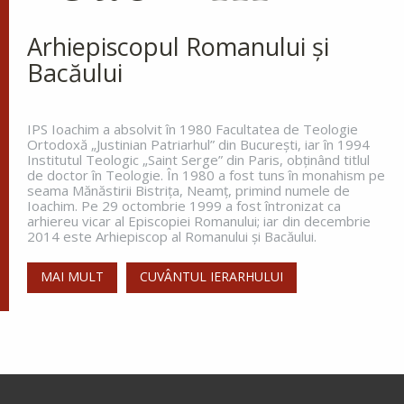
îngenunchind înaintea Lui și zicându-I: Doamne,
miluiește pe fiul meu, că este lunatic și pătimește
Arhiepiscopul Romanului și
rău, căci adesea cade în...
Bacăului
Ev. Matei 17, 14-23
doxologia.ro
IPS Ioachim a absolvit în 1980 Facultatea de Teologie
Ortodoxă „Justinian Patriarhul” din Bucureşti, iar în 1994
Preia articolele Doxologia în site-ul tău!
Institutul Teologic „Saint Serge” din Paris, obţinând titlul
de doctor în Teologie. În 1980 a fost tuns în monahism pe
seama Mănăstirii Bistriţa, Neamţ, primind numele de
Ioachim. Pe 29 octombrie 1999 a fost întronizat ca
arhiereu vicar al Episcopiei Romanului; iar din decembrie
2014 este Arhiepiscop al Romanului și Bacăului.
MAI MULT
CUVÂNTUL IERARHULUI