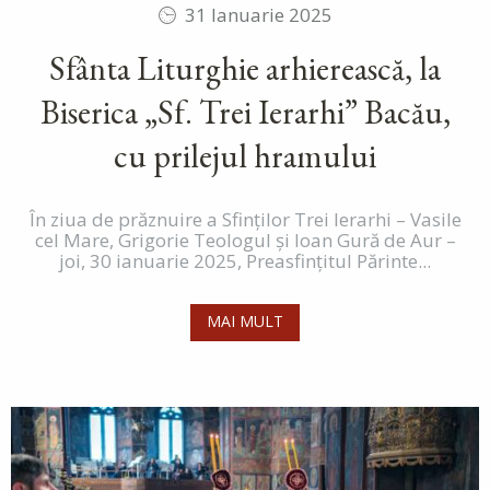
31 Ianuarie 2025
Sfânta Liturghie arhierească, la
Biserica „Sf. Trei Ierarhi” Bacău,
cu prilejul hramului
În ziua de prăznuire a Sfinților Trei Ierarhi – Vasile
cel Mare, Grigorie Teologul și Ioan Gură de Aur –
joi, 30 ianuarie 2025, Preasfințitul Părinte...
MAI MULT