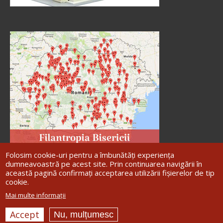
Folosim cookie-uri pentru a îmbunătăți experiența
dumneavoastră pe acest site. Prin continuarea navigării în
această pagină confirmați acceptarea utilizării fișierelor de tip
cookie.
Site dezvoltat de
DOXOLOGIA MEDIA
,
Mai multe informații
Arhiepiscopia Iașilor | ©
Arhiepiscopia
Romanului și Bacăului
Accept
Nu, mulțumesc