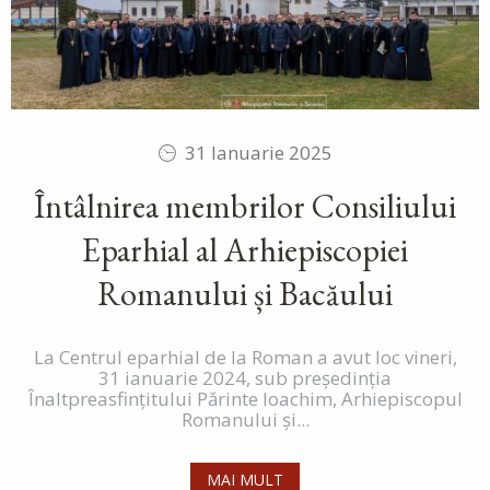
31 Ianuarie 2025
Întâlnirea membrilor Consiliului
Eparhial al Arhiepiscopiei
Romanului și Bacăului
La Centrul eparhial de la Roman a avut loc vineri,
31 ianuarie 2024, sub președinția
Înaltpreasfințitului Părinte Ioachim, Arhiepiscopul
Romanului și...
MAI MULT