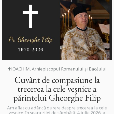
✝IOACHIM, Arhiepiscopul Romanului și Bacăului
Cuvânt de compasiune la
trecerea la cele veșnice a
părintelui Gheorghe Filip
Am aflat cu adâncă durere despre trecerea la cele
veșnice, în seara zilei de sâmbătă, 4 iulie 2026, a