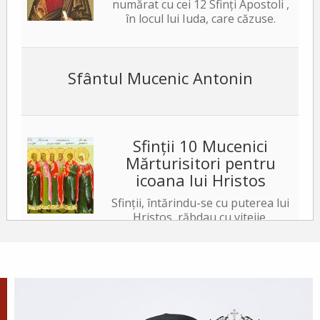
numărat cu cei 12 Sfinți Apostoli ,
în locul lui Iuda, care căzuse.
Sfântul Mucenic Antonin
Sfinții 10 Mucenici
Mărturisitori pentru
icoana lui Hristos
Sfinții, întărindu-se cu puterea lui
Hristos, răbdau cu vitejie,
neslăbind cu trupurile. Iar tiranul, văzând acest
lucru, a poruncit să le ardă fețele cu fiare arse,...
✝) Duminica a 10-a după