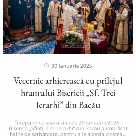
30 Ianuarie 2025
Vecernie arhierească cu prilejul
hramului Bisericii „Sf. Trei
Ierarhi” din Bacău
Începând cu seara zilei de 29 ianuarie 2025,
Biserica „Sfinţii Trei Ierarhi” din Bacău a îmbrăcat
haine de sărbătoare, pentru a le acorda cinstea...