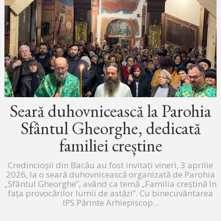
Seară duhovnicească la Parohia
Sfântul Gheorghe, dedicată
familiei creștine
Credincioșii din Bacău au fost invitați vineri, 3 aprilie
2026, la o seară duhovnicească organizată de Parohia
„Sfântul Gheorghe”, având ca temă „Familia creștină în
fața provocărilor lumii de astăzi”. Cu binecuvântarea
IPS Părinte Arhiepiscop...