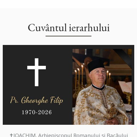
Cuvântul ierarhului
✝IOACHIM, Arhiepiscopul Romanului și Bacăului