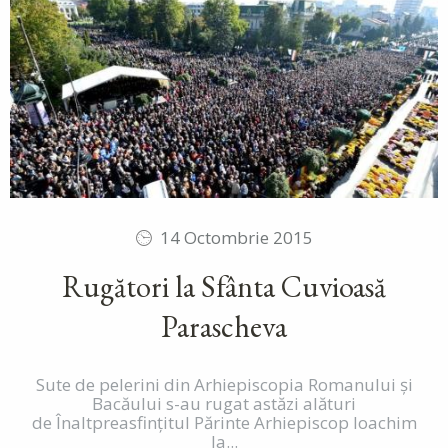
14 Octombrie 2015
Rugători la Sfânta Cuvioasă
Parascheva
Sute de pelerini din Arhiepiscopia Romanului și
Bacăului s-au rugat astăzi alături
de Înaltpreasfințitul Părinte Arhiepiscop Ioachim
la...