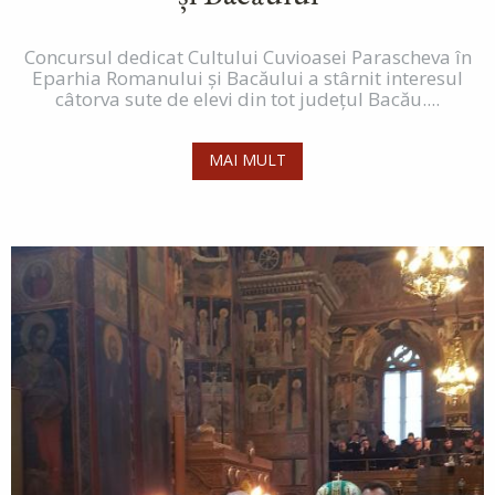
Concursul dedicat Cultului Cuvioasei Parascheva în
Eparhia Romanului și Bacăului a stârnit interesul
câtorva sute de elevi din tot județul Bacău....
MAI MULT