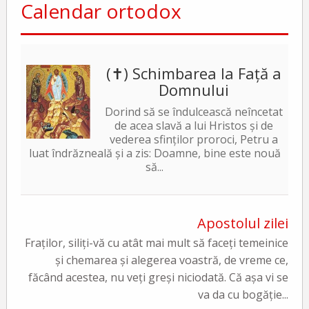
Calendar ortodox
(✝) Schimbarea la Față a
Domnului
Dorind să se îndulcească neîncetat
de acea slavă a lui Hristos și de
vederea sfinților proroci, Petru a
luat îndrăzneală și a zis: Doamne, bine este nouă
să...
Apostolul zilei
Fraților, siliți-vă cu atât mai mult să faceți temeinice
și chemarea și alegerea voastră, de vreme ce,
făcând acestea, nu veți greși niciodată. Că așa vi se
va da cu bogăție...