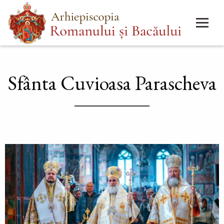
Mergi
Main
la
menu
conţinutul
principal
Sfânta Cuvioasa Parascheva