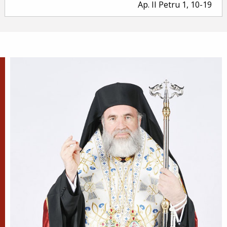
Ap. II Petru 1, 10-19
Evanghelia zilei
În vremea aceea a luat Iisus cu Sine pe Petru și pe
Iacov și pe Ioan, fratele lui, și i-a dus într-un munte
înalt, de o parte. Și S-a schimbat la față înaintea lor...
Ev. Matei 17, 1-9
doxologia.ro
Preia articolele Doxologia în site-ul tău!