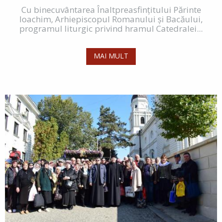
Cu binecuvântarea Înaltpreasfințitului Părinte
Ioachim, Arhiepiscopul Romanului și Bacăului,
programul liturgic privind hramul Catedralei...
MAI MULT