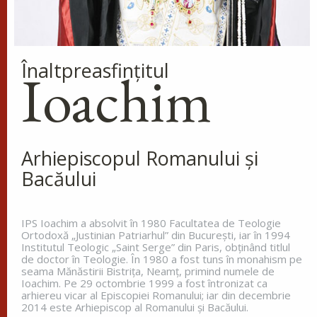
Înaltpreasfinţitul
Ioachim
Arhiepiscopul Romanului și
Bacăului
IPS Ioachim a absolvit în 1980 Facultatea de Teologie
Ortodoxă „Justinian Patriarhul” din Bucureşti, iar în 1994
Institutul Teologic „Saint Serge” din Paris, obţinând titlul
de doctor în Teologie. În 1980 a fost tuns în monahism pe
seama Mănăstirii Bistriţa, Neamţ, primind numele de
Ioachim. Pe 29 octombrie 1999 a fost întronizat ca
arhiereu vicar al Episcopiei Romanului; iar din decembrie
2014 este Arhiepiscop al Romanului și Bacăului.