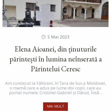
5 Mai 2023
Elena Aioanei, din ținuturile
părintești în lumina neînserată a
Părintelui Ceresc
Am cunoscut la Fălticeni, în Țara de Sus a Moldovei,
o mamă care a adus pe lume doi copii, care au
purtat numele: Cristinel‑Gabriel și Dănuț. Însă...
MAI MULT