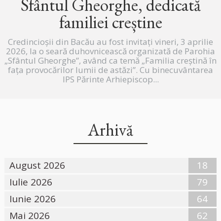
Sfântul Gheorghe, dedicată
familiei creștine
Credincioșii din Bacău au fost invitați vineri, 3 aprilie
2026, la o seară duhovnicească organizată de Parohia
„Sfântul Gheorghe”, având ca temă „Familia creștină în
fața provocărilor lumii de astăzi”. Cu binecuvântarea
IPS Părinte Arhiepiscop...
Arhivă
August 2026
18
Iulie 2026
79
Iunie 2026
64
Mai 2026
62