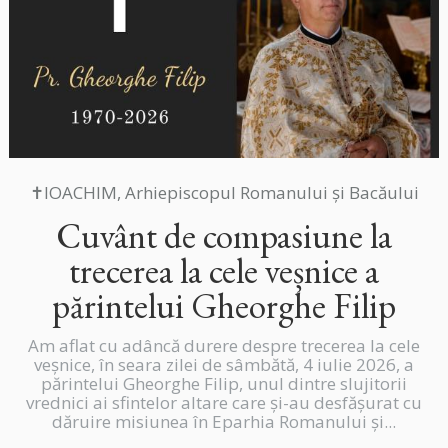
✝IOACHIM, Arhiepiscopul Romanului și Bacăului
Cuvânt de compasiune la
trecerea la cele veșnice a
părintelui Gheorghe Filip
Am aflat cu adâncă durere despre trecerea la cele
veșnice, în seara zilei de sâmbătă, 4 iulie 2026, a
părintelui Gheorghe Filip, unul dintre slujitorii
vrednici ai sfintelor altare care și-au desfășurat cu
dăruire misiunea în Eparhia Romanului și...