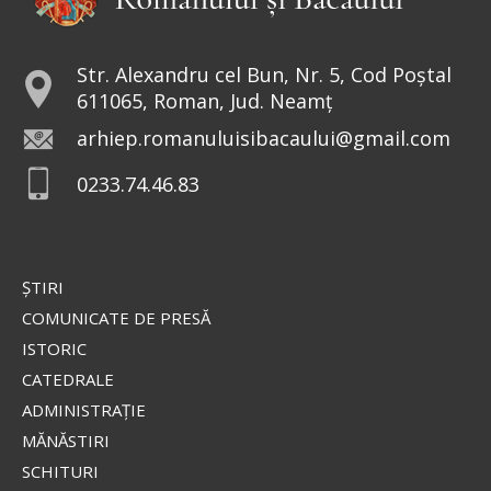
Str. Alexandru cel Bun, Nr. 5, Cod Poștal
611065, Roman, Jud. Neamț
arhiep.romanuluisibacaului@gmail.com
0233.74.46.83
ŞTIRI
COMUNICATE DE PRESĂ
ISTORIC
CATEDRALE
ADMINISTRAŢIE
MĂNĂSTIRI
SCHITURI