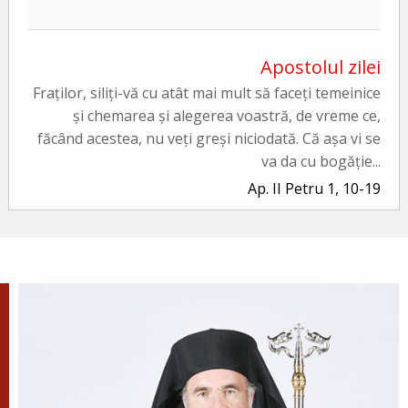
Apostolul zilei
Fraților, siliți-vă cu atât mai mult să faceți temeinice
și chemarea și alegerea voastră, de vreme ce,
făcând acestea, nu veți greși niciodată. Că așa vi se
va da cu bogăție...
Ap. II Petru 1, 10-19
Evanghelia zilei
În vremea aceea a luat Iisus cu Sine pe Petru și pe
Iacov și pe Ioan, fratele lui, și i-a dus într-un munte
înalt, de o parte. Și S-a schimbat la față înaintea lor...
Ev. Matei 17, 1-9
doxologia.ro