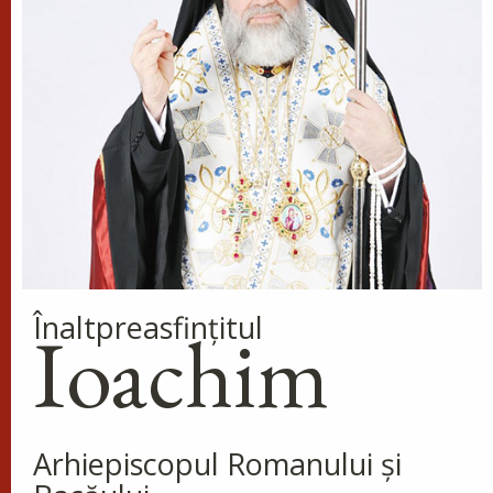
Preia articolele Doxologia în site-ul tău!
Înaltpreasfinţitul
Ioachim
Arhiepiscopul Romanului și