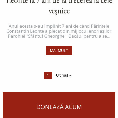
Leonte la 7 ani de la trecerea la cele
veșnice
Anul acesta s-au împlinit 7 ani de când Părintele
Constantin Leonte a plecat din mijlocul enoriașilor
Parohiei "Sfântul Gheorghe", Bacău, pentru a se...
MAI MULT
Paginare
Pagina curentă
1
Ultima pagină
Ultimul »
DONEAZĂ ACUM