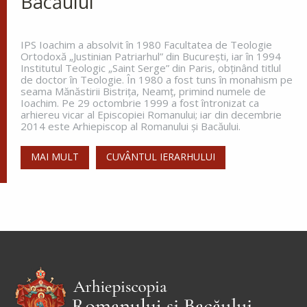
Bacăului
IPS Ioachim a absolvit în 1980 Facultatea de Teologie
Ortodoxă „Justinian Patriarhul” din Bucureşti, iar în 1994
Institutul Teologic „Saint Serge” din Paris, obţinând titlul
de doctor în Teologie. În 1980 a fost tuns în monahism pe
seama Mănăstirii Bistriţa, Neamţ, primind numele de
Ioachim. Pe 29 octombrie 1999 a fost întronizat ca
arhiereu vicar al Episcopiei Romanului; iar din decembrie
2014 este Arhiepiscop al Romanului și Bacăului.
MAI MULT
CUVÂNTUL IERARHULUI