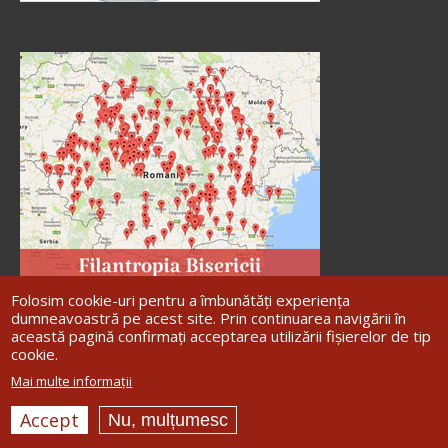
Folosim cookie-uri pentru a îmbunătăți experiența
dumneavoastră pe acest site. Prin continuarea navigării în
această pagină confirmați acceptarea utilizării fișierelor de tip
cookie.
Site dezvoltat de
DOXOLOGIA MEDIA
,
Mai multe informații
Arhiepiscopia Iașilor | ©
Arhiepiscopia
Romanului și Bacăului
Accept
Nu, mulțumesc