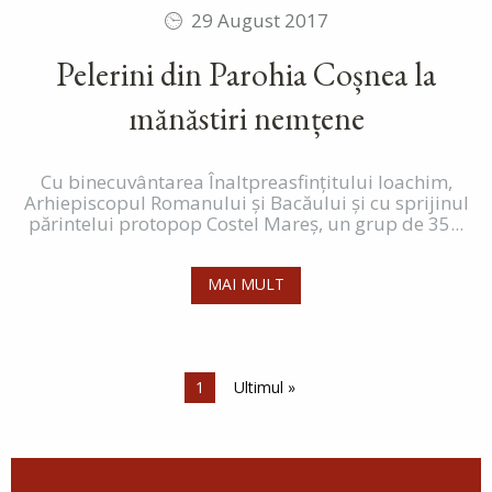
29 August 2017
Pelerini din Parohia Coșnea la
mănăstiri nemțene
Cu binecuvântarea Înaltpreasfințitului Ioachim,
Arhiepiscopul Romanului și Bacăului și cu sprijinul
părintelui protopop Costel Mareș, un grup de 35...
MAI MULT
Paginare
Pagina curentă
1
Ultima pagină
Ultimul »