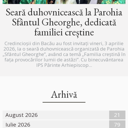
Seară duhovnicească la Parohia
Sfântul Gheorghe, dedicată
familiei creștine
Credincioșii din Bacău au fost invitați vineri, 3 aprilie
2026, la o seară duhovnicească organizată de Parohia
„Sfântul Gheorghe”, având ca temă „Familia creștină în
fața provocărilor lumii de astăzi”. Cu binecuvântarea
IPS Părinte Arhiepiscop...
Arhivă
August 2026
21
Iulie 2026
79