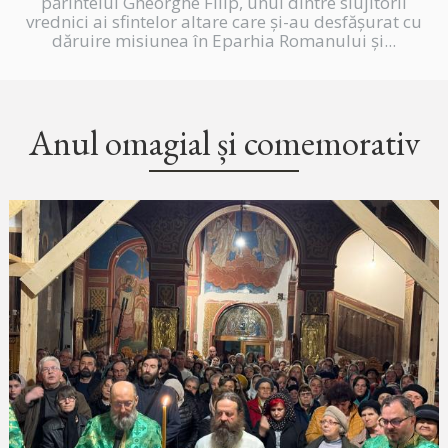
părintelui Gheorghe Filip, unul dintre slujitorii
vrednici ai sfintelor altare care și-au desfășurat cu
dăruire misiunea în Eparhia Romanului și...
Anul omagial și comemorativ