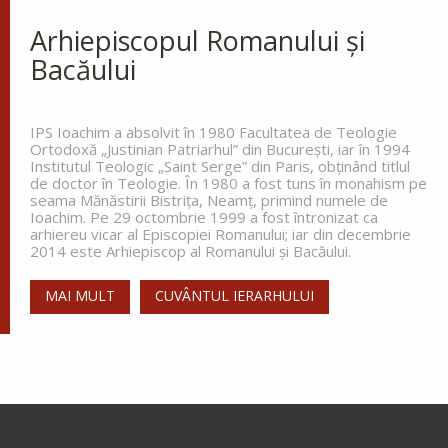
Arhiepiscopul Romanului și
Bacăului
IPS Ioachim a absolvit în 1980 Facultatea de Teologie
Ortodoxă „Justinian Patriarhul” din Bucureşti, iar în 1994
Institutul Teologic „Saint Serge” din Paris, obţinând titlul
de doctor în Teologie. În 1980 a fost tuns în monahism pe
seama Mănăstirii Bistriţa, Neamţ, primind numele de
Ioachim. Pe 29 octombrie 1999 a fost întronizat ca
arhiereu vicar al Episcopiei Romanului; iar din decembrie
2014 este Arhiepiscop al Romanului și Bacăului.
MAI MULT
CUVÂNTUL IERARHULUI