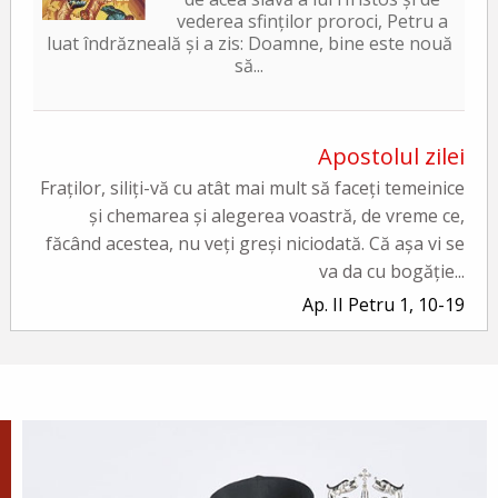
vederea sfinților proroci, Petru a
luat îndrăzneală și a zis: Doamne, bine este nouă
să...
Apostolul zilei
Fraților, siliți-vă cu atât mai mult să faceți temeinice
și chemarea și alegerea voastră, de vreme ce,
făcând acestea, nu veți greși niciodată. Că așa vi se
va da cu bogăție...
Ap. II Petru 1, 10-19
Evanghelia zilei
În vremea aceea a luat Iisus cu Sine pe Petru și pe
Iacov și pe Ioan, fratele lui, și i-a dus într-un munte
înalt, de o parte. Și S-a schimbat la față înaintea lor...
Ev. Matei 17, 1-9