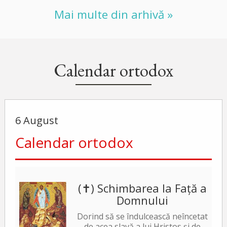
Mai multe din arhivă »
Calendar ortodox
6 August
Calendar ortodox
(✝) Schimbarea la Față a
Domnului
Dorind să se îndulcească neîncetat
de acea slavă a lui Hristos și de