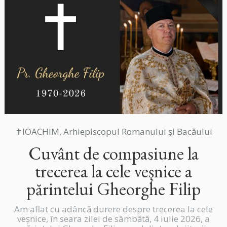
✝IOACHIM, Arhiepiscopul Romanului și Bacăului
Cuvânt de compasiune la
trecerea la cele veșnice a
părintelui Gheorghe Filip
Am aflat cu adâncă durere despre trecerea la cele
veșnice, în seara zilei de sâmbătă, 4 iulie 2026, a