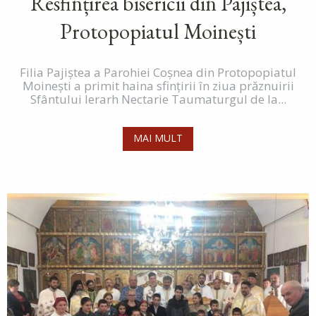
Resfințirea bisericii din Pajiștea,
Protopopiatul Moinești
Filia Pajiștea a Parohiei Coșnea din Protopopiatul
Moinești a primit haina sfințirii în ziua prăznuirii
Sfântului Ierarh Nectarie Taumaturgul de la...
MAI MULT