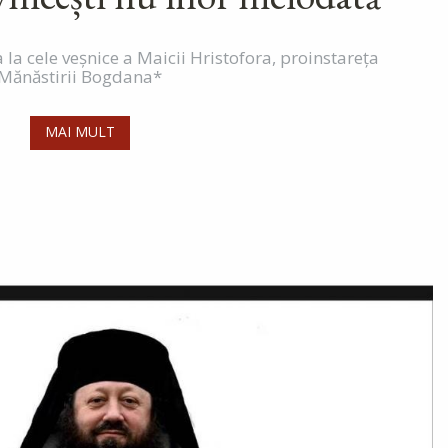
 la cele veșnice a Maicii Hristofora, proinstareța
Mănăstirii Bogdana*
MAI MULT