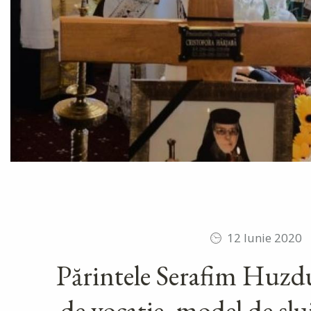
12 Iunie 2020
Părintele Serafim Huz
de vocație, model de sluj