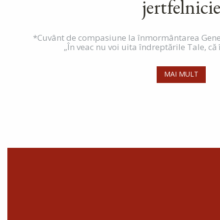
jertfelnici
*Cuvânt de compasiune la înmormântarea Gen
„În veac nu voi uita îndreptările Tale, că î
MAI MULT