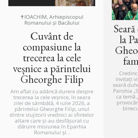
✝IOACHIM, Arhiepiscopul
Romanului și Bacăului
Seară
Cuvânt de
la P
compasiune la
Gheor
trecerea la cele
fam
veșnice a părintelui
Credinc
Gheorghe Filip
invitați v
seară duh
Parohia „
Am aflat cu adâncă durere despre
ca temă „
trecerea la cele veșnice, în seara
provocări
zilei de sâmbătă, 4 iulie 2026, a
binecu
părintelui Gheorghe Filip, unul
dintre slujitorii vrednici ai sfintelor
altare care și-au desfășurat cu
dăruire misiunea în Eparhia
Romanului și...