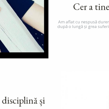
Cer a tin
Am aflat cu nespusă durer
după o lungă şi grea suferi
isciplină și