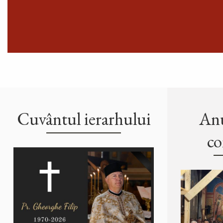
Cuvântul ierarhului
Anu
co