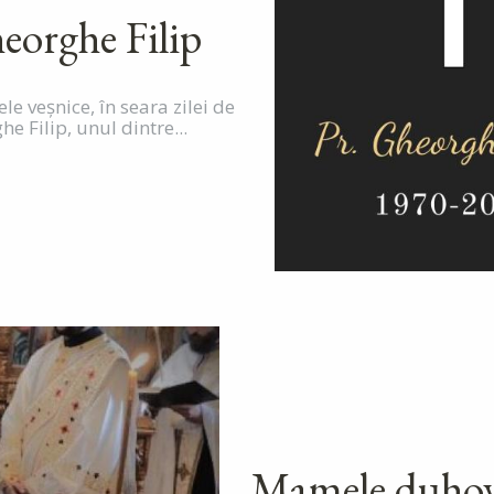
heorghe Filip
e veșnice, în seara zilei de
e Filip, unul dintre...
Mamele duhovn