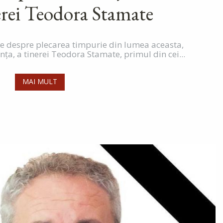
erei Teodora Stamate
e despre plecarea timpurie din lumea aceasta,
nţa, a tinerei Teodora Stamate, primul din cei...
MAI MULT