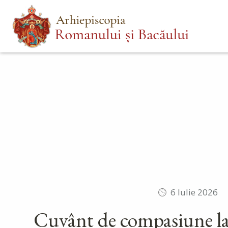
Mergi
Main
la
menu
conţinutul
principal
6 Iulie 2026
Cuvânt de compasiune la t