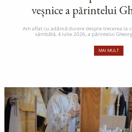
veșnice a părintelui G
Am aflat cu adâncă durere despre trecerea la cel
sâmbătă, 4 iulie 2026, a părintelui Gheorgh
MAI MULT