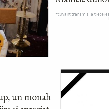
*cuvânt transmis la trecerea
dup, un monah
ire și apreciat