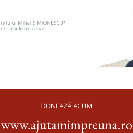
e
eralului Mihai SIMIONESCU*
ntr-însele m-ai viat,...
DONEAZĂ ACUM
www.ajutamimpreuna.ro