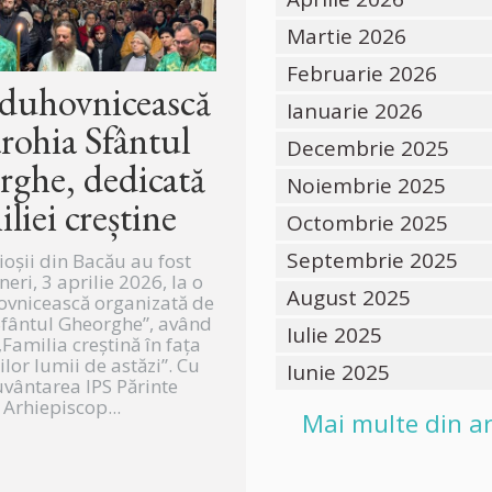
Martie 2026
Februarie 2026
 duhovnicească
Ianuarie 2026
arohia Sfântul
Decembrie 2025
ghe, dedicată
Noiembrie 2025
iliei creștine
Octombrie 2025
Septembrie 2025
ioșii din Bacău au fost
ineri, 3 aprilie 2026, la o
August 2025
ovnicească organizată de
Sfântul Gheorghe”, având
Iulie 2025
Familia creștină în fața
lor lumii de astăzi”. Cu
Iunie 2025
vântarea IPS Părinte
Arhiepiscop...
Mai multe din ar