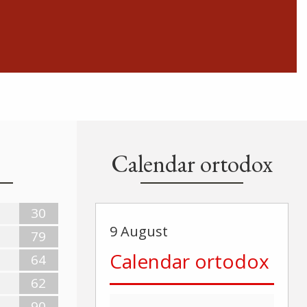
Calendar ortodox
30
9 August
79
Calendar ortodox
64
62
90