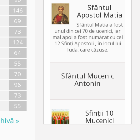
Sfântul
146
Apostol Matia
69
Sfântul Matia a fost
73
unul din cei 70 de ucenici, iar
mai apoi a fost numărat cu cei
124
12 Sfinți Apostoli , în locul lui
Iuda, care căzuse.
64
55
70
Sfântul Mucenic
Antonin
96
73
55
Sfinții 10
hivă »
Mucenici
Mărturisitori
pentru icoana lui