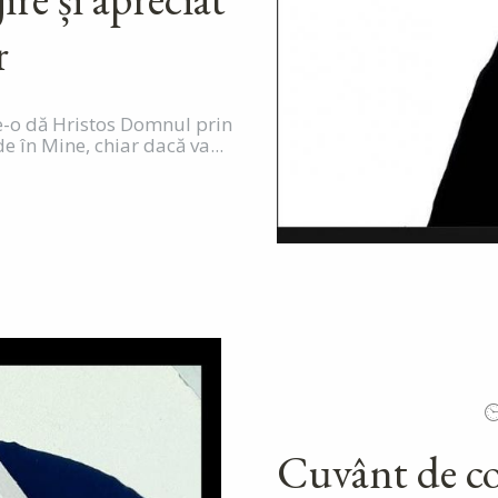
r
e-o dă Hristos Domnul prin
de în Mine, chiar dacă va...
Cuvânt de co