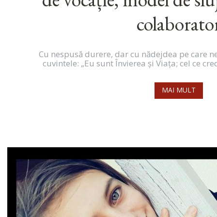
colaborato
Cu nespusă durere, dar cu nădejdea pe care n
cuvintele: „Eu sunt Învierea şi Viaţa; cel ce cre
MAI MULT