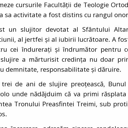
meze cursurile Facultății de Teologie Orto
 sa activitate a fost distins cu rangul onor
t un slujitor devotat al Sfântului Alt
nii, al jertfei și al iubirii lucrătoare. A fos
tru cei îndurerați și îndrumător pentru c
 slujire a mărturisit credința nu doar pri
cu demnitate, responsabilitate și dăruire.
 trei de ani de slujire preoțească, Bun
colo unde nădăjduim că va primi răsplata o
ntea Tronului Preasfintei Treimi, sub proti
os.