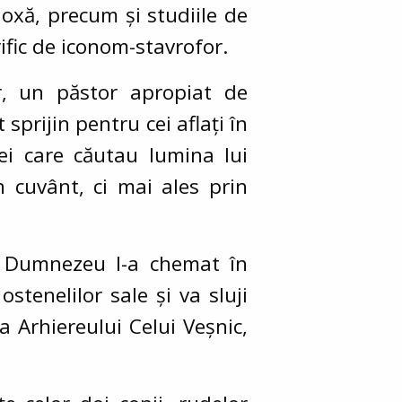
doxă, precum și studiile de
ific de iconom-stavrofor.
ar, un păstor apropiat de
t sprijin pentru cei aflați în
ei care căutau lumina lui
n cuvânt, ci mai ales prin
ul Dumnezeu l-a chemat în
stenelilor sale și va sluji
a Arhiereului Celui Veșnic,