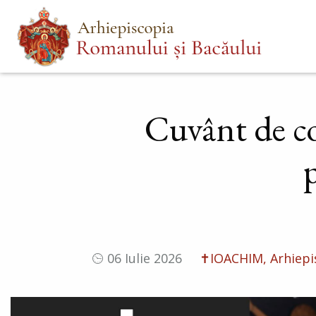
Mergi
Main
la
menu
conţinutul
principal
Cuvânt de com
06 Iulie 2026
✝IOACHIM, Arhiepis