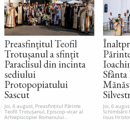
Preasfințitul Teofil
Înaltpr
Trotușanul a sfințit
Părint
Paraclisul din incinta
Ioachim
sediului
Sfânta 
Protopopiatului
Mănăst
Sascut
Silvest
Joi, 6 august, Preasfințitul Părinte
Joi, 6 augu
Teofil Trotușanul, Episcop-vicar al
Schimbării 
Arhiepiscopiei Romanului...
Iisus Hristos