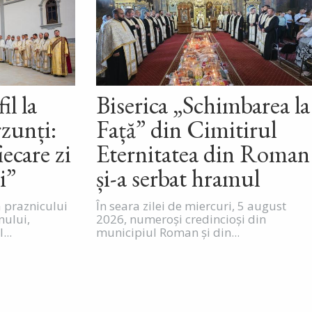
il la
Biserica „Schimbarea la
zunți:
Față” din Cimitirul
iecare zi
Eternitatea din Roman
i”
și-a serbat hramul
a praznicului
În seara zilei de miercuri, 5 august
nului,
2026, numeroși credincioși din
...
municipiul Roman și din...