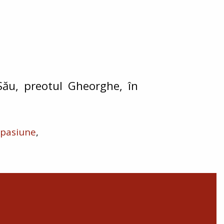
Său, preotul Gheorghe, în
mpasiune