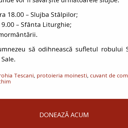
ora
18.00
–
Slujba Stâlpilor
;
a
9.00
–
Sfânta Liturghie
;
nmormântării
.
mnezeu să odihnească sufletul robului 
 Sale.
rohia Tescani
protoieria moinesti
cuvant de co
chim
DONEAZĂ ACUM