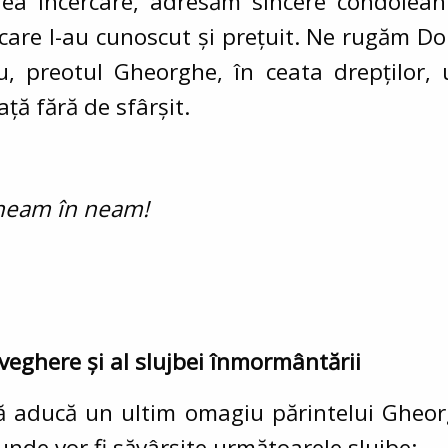
a încercare, adresăm sincere condoleanțe
care l-au cunoscut și prețuit. Ne rugăm Dom
u, preotul Gheorghe, în ceata drepților,
iață fără de sfârșit.
 neam în neam!
veghere și al slujbei înmormântării
să aducă un ultim omagiu părintelui
Gheor
unde vor fi săvârșite următoarele slujbe: