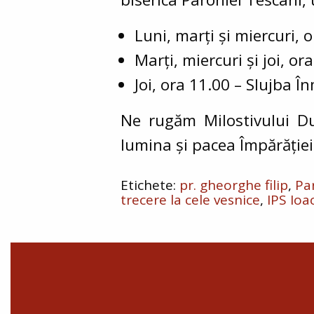
Luni, marți și miercuri
, 
Marți, miercuri și joi
, or
Joi
, ora
11.00
–
Slujba Î
Ne rugăm Milostivului Du
lumina și pacea Împărăției
pr. gheorghe filip
Pa
trecere la cele vesnice
IPS Ioa