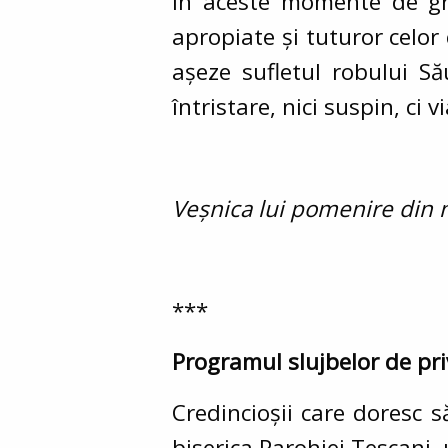
În aceste momente de gre
apropiate și tuturor celor 
așeze sufletul robului Să
întristare, nici suspin, ci v
Veșnica lui pomenire din
***
Programul slujbelor de pri
Credincioșii care doresc 
biserica Parohiei Tescani, 