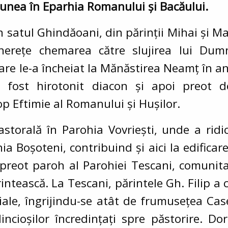
iunea în Eparhia Romanului și Bacăului.
n satul Ghindăoani, din părinții Mihai și Ma
inerețe chemarea către slujirea lui Dum
are le-a încheiat la Mănăstirea Neamț în anu
a fost hirotonit diacon și apoi preot 
op Eftimie al Romanului și Hușilor.
pastorală în Parohia Vovriești, unde a ridi
ia Boșoteni, contribuind și aici la edifica
preot paroh al Parohiei Tescani, comunita
rintească. La Tescani, părintele Gh. Filip a
hiale, îngrijindu-se atât de frumusețea Cas
dincioșilor încredințați spre păstorire. Do