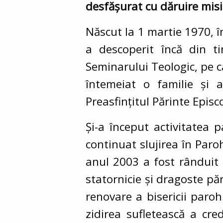
desfășurat cu dăruire mis
Născut la 1 martie 1970, î
a descoperit încă din t
Seminarului Teologic, pe c
întemeiat o familie și 
Preasfințitul Părinte Episc
Și-a început activitatea 
continuat slujirea în Paroh
anul 2003 a fost rânduit 
statornicie și dragoste pă
renovare a bisericii paro
zidirea sufletească a cre