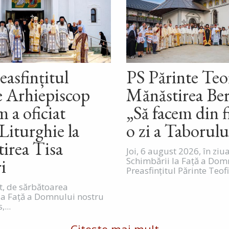
easfințitul
PS Părinte Teof
e Arhiepiscop
Mănăstirea Ber
 a oficiat
„Să facem din f
Liturghie la
o zi a Taborulu
irea Tisa
Joi, 6 august 2026, în ziu
ri
Schimbării la Față a Dom
Preasfințitul Părinte Teofil
st, de sărbătoarea
la Față a Domnului nostru
,...