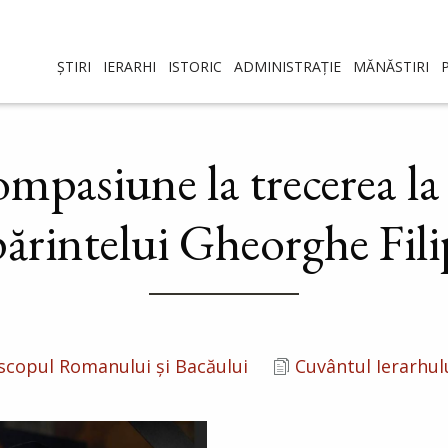
ȘTIRI
IERARHI
ISTORIC
ADMINISTRAȚIE
MĂNĂSTIRI
pasiune la trecerea la 
părintelui Gheorghe Fili
copul Romanului și Bacăului
Cuvântul Ierarhul