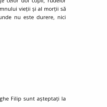
 celor doi copii, rudelor
nului vieții și al morții să
 unde nu este durere, nici
ghe Filip
sunt așteptați la