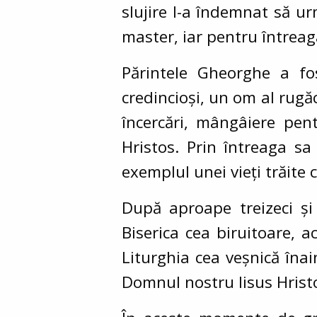
slujire l-a îndemnat să ur
master, iar pentru întreaga
Părintele Gheorghe a fos
credincioși, un om al rugăciu
încercări, mângâiere pen
Hristos. Prin întreaga sa
exemplul unei vieți trăite 
După aproape treizeci și
Biserica cea biruitoare, a
Liturghia cea veșnică înai
Domnul nostru Iisus Hrist