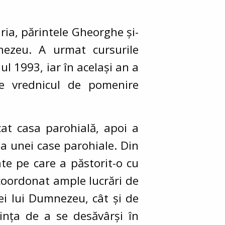
ria, părintele Gheorghe și-
nezeu. A urmat cursurile
l 1993, iar în același an a
de vrednicul de pomenire
cat casa parohială, apoi a
rea unei case parohiale. Din
te pe care a păstorit-o cu
 coordonat ample lucrări de
ei lui Dumnezeu, cât și de
rința de a se desăvârși în