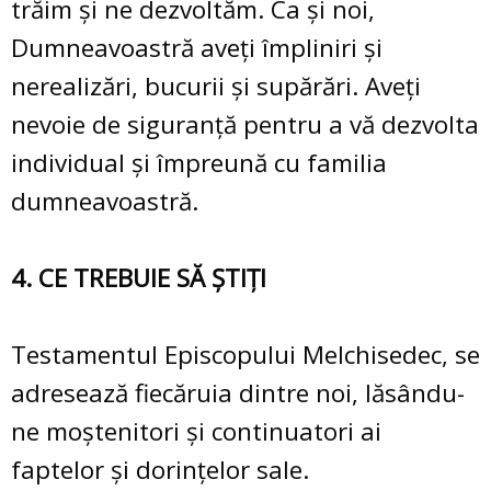
trăim şi ne dezvoltăm. Ca şi noi,
Dumneavoastră aveţi împliniri şi
nerealizări, bucurii şi supărări. Aveţi
nevoie de siguranţă pentru a vă dezvolta
individual şi împreună cu familia
dumneavoastră.
4. CE TREBUIE SĂ ŞTIŢI
Testamentul Episcopului Melchisedec, se
adresează fiecăruia dintre noi, lăsându-
ne moştenitori şi continuatori ai
faptelor şi dorinţelor sale.