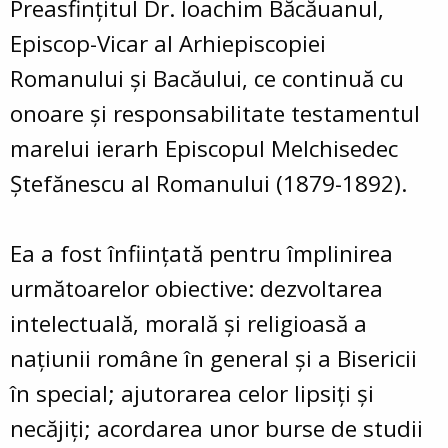
Preasfinţitul Dr. Ioachim Băcăuanul,
Episcop-Vicar al Arhiepiscopiei
Romanului și Bacăului, ce continuă cu
onoare şi responsabilitate testamentul
marelui ierarh Episcopul Melchisedec
Ştefănescu al Romanului (1879-1892).
Ea a fost înfiinţată pentru împlinirea
următoarelor obiective: dezvoltarea
intelectuală, morală şi religioasă a
naţiunii române în general şi a Bisericii
în special; ajutorarea celor lipsiţi şi
necăjiţi; acordarea unor burse de studii