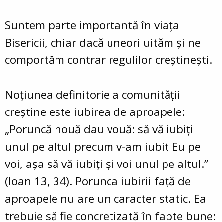
Suntem parte importantă în viaţa
Bisericii, chiar dacă uneori uităm şi ne
comportăm contrar regulilor creştineşti.
Noţiunea definitorie a comunităţii
creştine este iubirea de aproapele:
„Poruncă nouă dau vouă: să vă iubiţi
unul pe altul precum v-am iubit Eu pe
voi, aşa să vă iubiţi şi voi unul pe altul.”
(Ioan 13, 34). Porunca iubirii faţă de
aproapele nu are un caracter static. Ea
trebuie să fie concretizată în fapte bune: