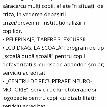
sărace/cu mulţi copii, aflate în situaţii de
criză, in vederea depaşirii
crizei/prevenirii instituţionalizării
copiilor.
• PELERINAJE, TABERE SI EXCURSII
• „CU DRAG, LA ŞCOALĂ”: program de tip
„şcoală după şcoală” pentru copii
defavorizaţi şi cu risc de abandon şcolar;
serviciu acreditat
• „CENTRU DE RECUPERARE NEURO-
MOTORIE”: servicii de kinetoterapie si
logopedie pentru copii cu dizabilitati;
serviciu acreditat.