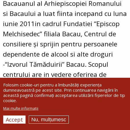
Bacauanul al Arhiepiscopiei Romanului
si Bacaului a luat fiinta incepand cu luna
iunie 2011in cadrul Fundatiei “Episcop
Melchisedec” filiala Bacau, Centrul de
consiliere şi sprijin pentru persoanele
dependente de alcool si alte droguri
-“Izvorul Tămăduirii” Bacau. Scopul
centrului are in vedere oferirea de
servicii pentru recuperarea si
Folosim cookie-uri pentru a îmbunătăți experiența
dumneavoastră pe acest site. Prin continuarea navigării în
reabilitarea persoanelor dependente de
această pagină confirmați acceptarea utilizării fișierelor de tip
cookie.
alcool si alte droguri.
Mai multe informații
Accept
Nu, mulțumesc
Serviciile complete cuprind: