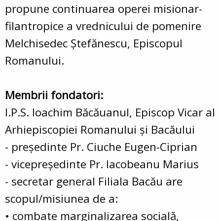
propune continuarea operei misionar-
filantropice a vrednicului de pomenire
Melchisedec Ştefănescu, Episcopul
Romanului.
Membrii fondatori:
I.P.S. Ioachim Băcăuanul, Episcop Vicar al
Arhiepiscopiei Romanului şi Bacăului
- preşedinte Pr. Ciuche Eugen-Ciprian
- vicepreşedinte Pr. Iacobeanu Marius
- secretar general Filiala Bacău are
scopul/misiunea de a:
• combate marginalizarea socială,