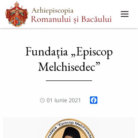
Mergi
Main
la
menu
conţinutul
principal
Fundația „Episcop
Melchisedec”
Facebook
01 Iunie 2021