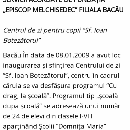
„EPISCOP MELCHISEDEC” FILIALA BACĂU
Centrul de zi pentru copii “Sf. Ioan
Botezătorul”
Bacău În data de 08.01.2009 a avut loc
inaugurarea şi sfinţirea Centrului de zi
“Sf. Ioan Botezătorul”, centru în cadrul
căruia se va desfăşura programul “Cu
drag, la şcoală”. Programul tip „şcoală
dupa şcoală” se adresează unui număr
de 24 de elevi din clasele I-VIII
aparţinând Şcolii “Domniţa Maria”