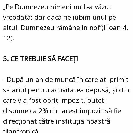
„Pe Dumnezeu nimeni nu L-a văzut
vreodată; dar dacă ne iubim unul pe
altul, Dumnezeu rămâne în noi”(I Ioan 4,
12).
5. CE TREBUIE SĂ FACEŢI
- După un an de muncă în care aţi primit
salariul pentru activitatea depusă, şi din
care v-a fost oprit impozit, puteţi
dispune ca 2% din acest impozit să fie
direcţionat către instituţia noastră
filantropică.