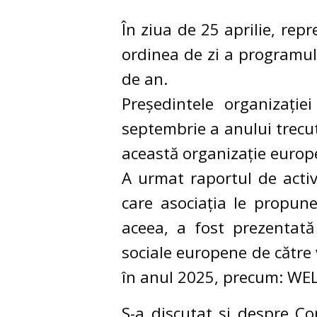
În ziua de 25 aprilie, rep
ordinea de zi a programulu
de an.
Președintele organizație
septembrie a anului trecut
această organizație europ
A urmat raportul de activ
care asociația le propune
aceea, a fost prezentată 
sociale europene de către v
în anul 2025, precum: WELL
S-a discutat și despre C