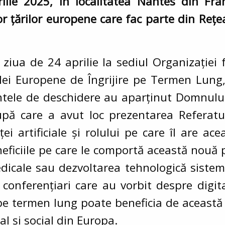
ilie 2025, în localitatea Nantes din Fr
or țărilor europene care fac parte din Rețe
ziua de 24 aprilie la sediul Organizației
i Europene de Îngrijire pe Termen Lung, 
intele de deschidere au aparținut Domnului
upă care a avut loc prezentarea Referatu
ei artificiale și rolului pe care îl are ac
eneficiile pe care le comportă această nou
edicale sau dezvoltarea tehnologică sistemu
onferențiari care au vorbit despre digit
e pe termen lung poate beneficia de aceas
l și social din Europa.