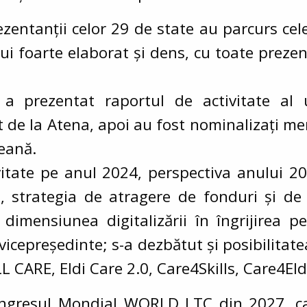
rezentanții celor 29 de state au parcurs ce
i foarte elaborat și dens, cu toate prezent
i a prezentat raportul de activitate al u
 de la Atena, apoi au fost nominalizați me
eană.
itate pe anul 2024, perspectiva anului 202
, strategia de atragere de fonduri și de
dimensiunea digitalizării în îngrijirea pe
icepreședinte; s-a dezbătut și posibilitatea
 CARE, Eldi Care 2.0, Care4Skills, Care4Eld
ongresul Mondial WORLD LTC din 2027, ca