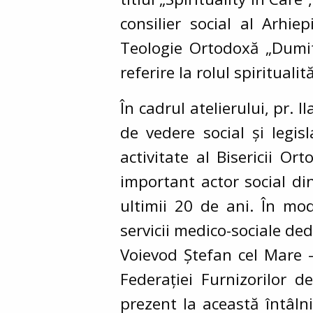
consilier social al Arhie
Teologie Ortodoxă „Dumitr
referire la rolul spiritualit
În cadrul atelierului, pr. 
de vedere social și legis
activitate al Bisericii 
important actor social din
ultimii 20 de ani. În mo
servicii medico-sociale ded
Voievod Ștefan cel Mare –
Federației Furnizorilor 
prezent la această întâln