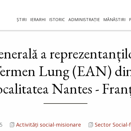
ȘTIRI
IERARHI
ISTORIC
ADMINISTRAȚIE
MĂNĂSTIRI
nerală a reprezentanțilo
 Termen Lung (EAN) di
ocalitatea Nantes - Fran
5
Activități social-misionare
Sector Social-