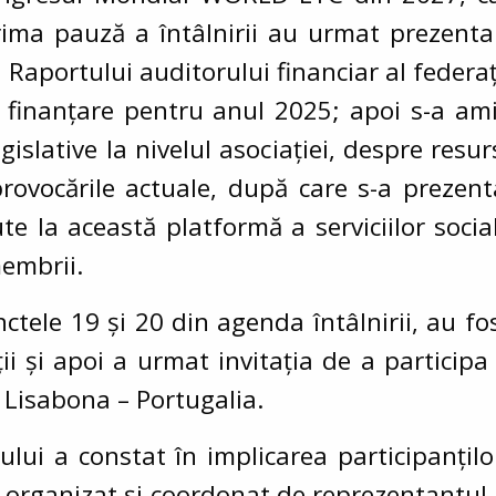
rima pauză a întâlnirii au urmat prezenta
a Raportului auditorului financiar al federa
e finanțare pentru anul 2025; apoi s-a amin
islative la nivelul asociației, despre resu
 provocările actuale, după care s-a prezen
ute la această platformă a serviciilor soci
membrii.
ele 19 și 20 din agenda întâlnirii, au fost
ații și apoi a urmat invitația de a partici
 Lisabona – Portugalia.
lui a constat în implicarea participanților
e”, organizat și coordonat de reprezentantul