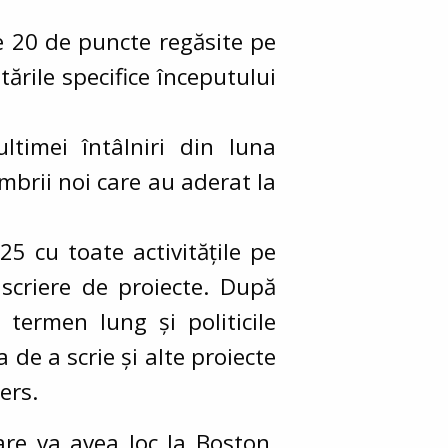
le 20 de puncte regăsite pe
ările specifice începutului
ltimei întâlniri din luna
mbrii noi care au aderat la
5 cu toate activitățile pe
 scriere de proiecte. După
 termen lung și politicile
 de a scrie și alte proiecte
ers.
re va avea loc la Boston,