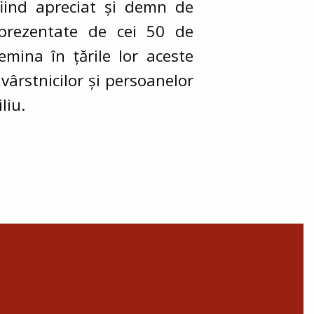
fiind apreciat și demn de
eprezentate de cei 50 de
emina în țările lor aceste
 vârstnicilor și persoanelor
liu.