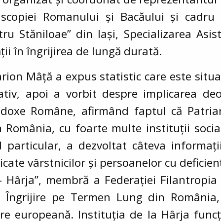
piscopiei Romanului și Bacăului și cadru
u Stăniloae” din Iași, Specializarea Asist
ății în îngrijirea de lungă durată.
Ilarion Mâță a expus statistic care este si
lativ, apoi a vorbit despre implicarea de
Ortodoxe Române, afirmând faptul că Patri
 România, cu foarte multe instituții social
d particular, a dezvoltat câteva informaț
icate vârstnicilor și persoanelor cu deficienț
 Hârja”, membră a Federației Filantropia
de Îngrijire pe Termen Lung din România
ire europeană. Instituția de la Hârja func