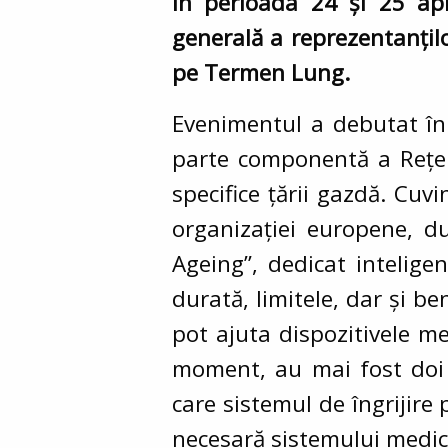
În perioada 24 și 25 apr
generală a reprezentanțil
pe Termen Lung.
Evenimentul a debutat în 
parte componentă a Rețele
specifice țării gazdă. Cuv
organizației europene, d
Ageing”, dedicat inteligenț
durată, limitele, dar și b
pot ajuta dispozitivele m
moment, au mai fost doi c
care sistemul de îngrijir
necesară sistemului medica