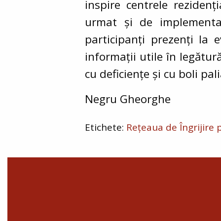
inspire centrele reziden
urmat și de implementat
participanți prezenți la 
informații utile în legătur
cu deficiențe și cu boli pali
Negru Gheorghe
Rețeaua de Îngrijire