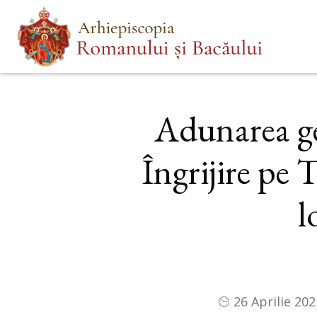
Mergi
Main
la
menu
conţinutul
principal
Adunarea ge
Îngrijire pe
l
26 Aprilie 202