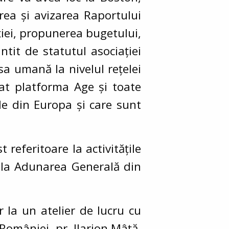
rea și avizarea Raportului
ției, propunerea bugetului,
tit de statutul asociației
rsa umană la nivelul rețelei
tat platforma Age și toate
ale din Europa și care sunt
 referitoare la activitățile
pa la Adunarea Generală din
 la un atelier de lucru cu
 României, pr. Ilarion Mâță,