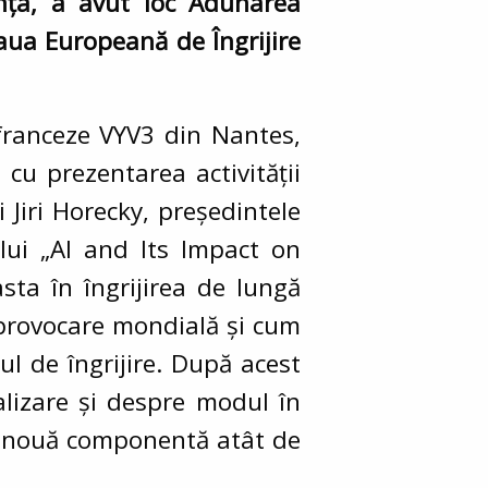
anța, a avut loc Adunarea
aua Europeană de Îngrijire
 franceze VYV3 din Nantes,
cu prezentarea activității
 Jiri Horecky, președintele
lui „AI and Its Impact on
easta în îngrijirea de lungă
ă provocare mondială și cum
l de îngrijire. După acest
alizare și despre modul în
tă nouă componentă atât de