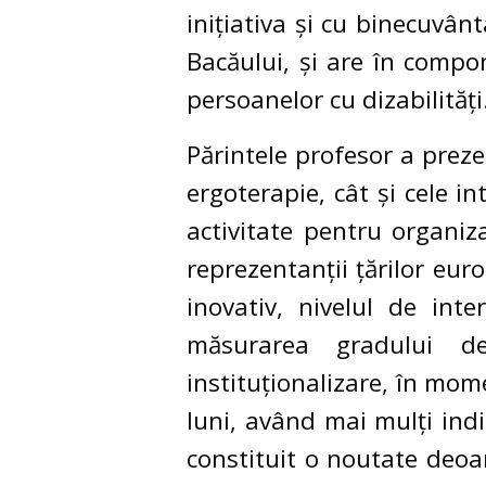
inițiativa și cu binecuvân
Bacăului, și are în compone
persoanelor cu dizabilități
Părintele profesor a preze
ergoterapie, cât și cele i
activitate pentru organiza
reprezentanții țărilor eur
inovativ, nivelul de inte
măsurarea gradului de 
instituționalizare, în mome
luni, având mai mulți indic
constituit o noutate deoar