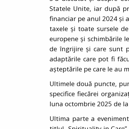
Statele Unite, iar după p
financiar pe anul 2024 și 
taxele și toate sursele d
europene și schimbările leg
de îngrijire și care sunt
adaptările care pot fi făc
așteptările pe care le au 
Ultimele două puncte, punct
specifice fiecărei organiz
luna octombrie 2025 de la
Ultima parte a evenimentu
titlul „Spirituality in Car