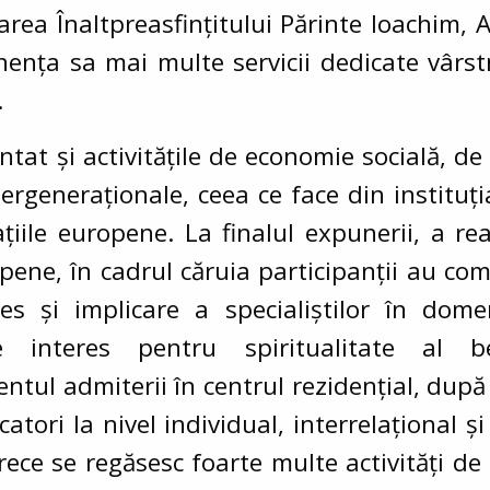
tarea Înaltpreasfințitului Părinte Ioachim,
nța sa mai multe servicii dedicate vârstnic
.
ntat și activitățile de economie socială, de
ntergeneraționale, ceea ce face din institu
țiile europene. La finalul expunerii, a rea
opene, în cadrul căruia participanții au co
res și implicare a specialiștilor în dome
interes pentru spiritualitate al ben
ntul admiterii în centrul rezidențial, după
atori la nivel individual, interrelațional ș
ece se regăsesc foarte multe activități de 