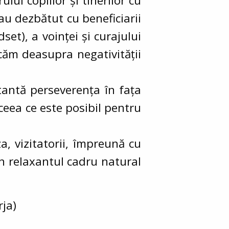
ui copiilor și tinerilor cu
 au dezbătut cu beneficiarii
et), a voinței și curajului
căm deasupra negativității
rtantă perseverența în fața
 ceea ce este posibil pentru
 vizitatorii, împreună cu
în relaxantul cadru natural
rja)