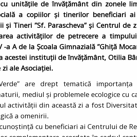
 cu unitățile de învățământ din zonele li
ială a copiilor și tinerilor beneficiari 
și Tineri ”Sf. Parascheva” și Centrul de zi
icarea activităților de petrecere a timpulu
a V -a A de la Școala Gimnazială ”Ghiță Moc
 acestei instituții de învățământ, Otilia Bâ
zi ale Asociației.
erde” are drept tematică importanța me
aturii, mediul și problemele ecologice cu c
 activității din această zi a fost Diversita
ogică a omenirii.
t cunoștință cu beneficiari ai Centrului de