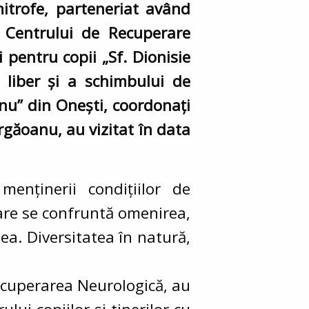
mitrofe, parteneriat având
ai Centrului de Recuperare
 pentru copii „Sf. Dionisie
i liber și a schimbului de
anu” din Onești, coordonați
rgăoanu, au vizitat în data
nținerii condițiilor de
are se confruntă omenirea,
tea. Diversitatea în natură,
 Recuperarea Neurologică, au