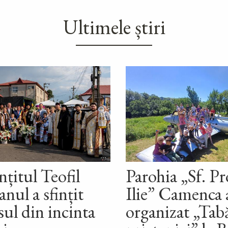
Ultimele știri
nțitul Teofil
Parohia „Sf. P
nul a sfințit
Ilie” Camenca 
sul din incinta
organizat „Tab