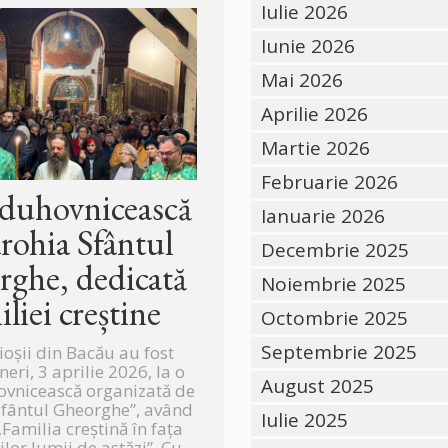
Iulie 2026
Iunie 2026
Mai 2026
Aprilie 2026
Martie 2026
Februarie 2026
 duhovnicească
Ianuarie 2026
arohia Sfântul
Decembrie 2025
ghe, dedicată
Noiembrie 2025
iliei creștine
Octombrie 2025
Septembrie 2025
ioșii din Bacău au fost
ineri, 3 aprilie 2026, la o
August 2025
ovnicească organizată de
Sfântul Gheorghe”, având
Iulie 2025
Familia creștină în fața
lor lumii de astăzi”. Cu