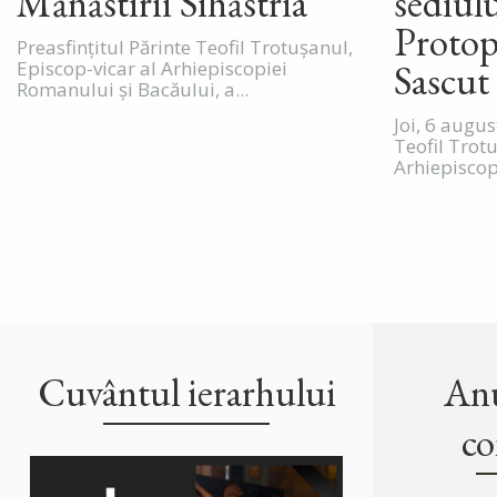
Mănăstirii Sihăstria
sediul
Protop
Preasfințitul Părinte Teofil Trotușanul,
Episcop-vicar al Arhiepiscopiei
Sascut
Romanului și Bacăului, a...
Joi, 6 augus
Teofil Trot
Arhiepiscop
Cuvântul ierarhului
Anu
co