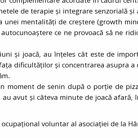
lor complementare acordate în cadrul centrul
binetele de terapie și integrare senzorială și
 unei mentalități de creștere (growth minds
, autocunoaștere ce ne provoacă să ne ridi
țiuni și joacă, au înțeles cât este de impo
ața dificultăților și concentrarea asupra a
zăm.
n moment de senin după o porție de pizza,
Zi au avut și câteva minute de joacă afară, 
ocupațional voluntar al asociației de la Hâ