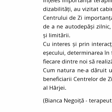
înțeles importanța terapii
dizabilități, au vizitat ca
Centrului de Zi importanța
de a ne autodepăși zilnic
și limitării.
Cu interes și prin interac
eșecului, determinarea în f
fiecare dintre noi să reali
Cum natura ne-a dăruit u
beneficiarii Centrelor de 
al Hârjei.
(Bianca Negoiță - terapeut 