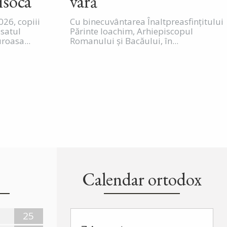
isoca
vară”
026, copiii
Cu binecuvântarea Înaltpreasfințitului
 satul
Părinte Ioachim, Arhiepiscopul
oasa...
Romanului și Bacăului, în...
Calendar ortodox
25