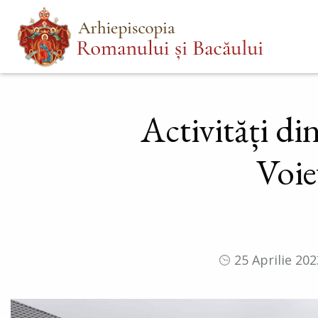
Mergi
Main
la
menu
conţinutul
principal
Activități di
Voie
25 Aprilie 202