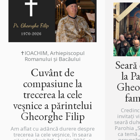
✝IOACHIM, Arhiepiscopul
Romanului și Bacăului
Seară
Cuvânt de
la P
compasiune la
Gheor
trecerea la cele
fam
veșnice a părintelui
Credinc
Gheorghe Filip
invitați v
seară duh
Parohia „
Am aflat cu adâncă durere despre
ca temă „
trecerea la cele veșnice, în seara
provocări