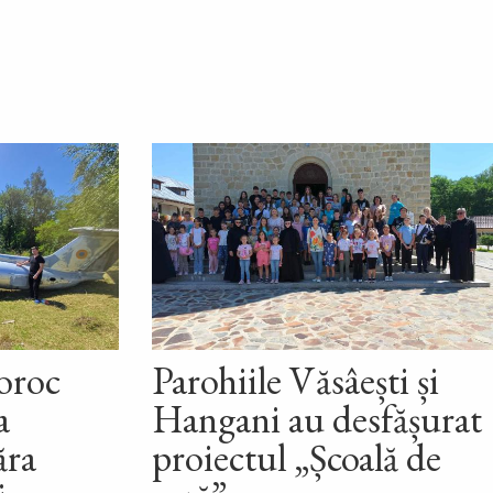
roroc
Parohiile Văsâești și
a
Hangani au desfășurat
ăra
proiectul „Școală de