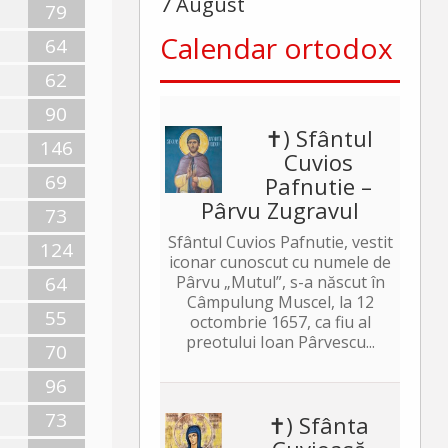
7 August
79
Calendar ortodox
64
62
90
✝) Sfântul
146
Cuvios
69
Pafnutie –
Pârvu Zugravul
73
Sfântul Cuvios Pafnutie, vestit
124
iconar cunoscut cu numele de
64
Pârvu „Mutul”, s-a născut în
Câmpulung Muscel, la 12
55
octombrie 1657, ca fiu al
preotului Ioan Pârvescu...
70
96
73
✝) Sfânta