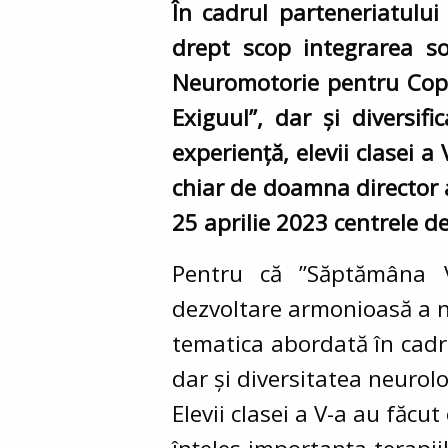
În cadrul parteneriatului
drept scop integrarea soc
Neuromotorie pentru Copii 
Exiguul”, dar și diversif
experiență, elevii clasei 
chiar de doamna director a
25 aprilie 2023 centrele de 
Pentru că ”Săptămâna V
dezvoltare armonioasă a n
tematica abordată în cadrul
dar și diversitatea neurol
Elevii clasei a V-a au făcu