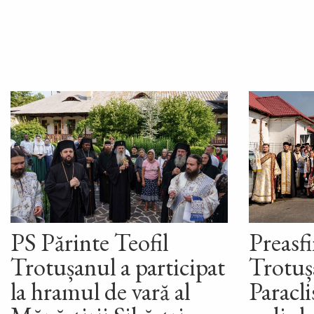
PS Părinte Teofil
Preasfi
Trotușanul a participat
Trotușa
la hramul de vară al
Paracli