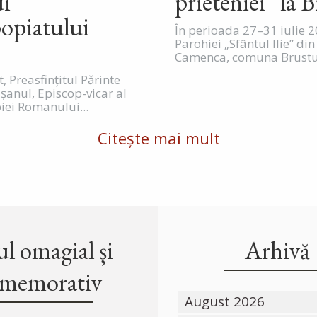
ui
prieteniei” la B
opiatului
În perioada 27–31 iulie 2
Parohiei „Sfântul Ilie” din
Camenca, comuna Brustur
t, Preasfințitul Părinte
ușanul, Episcop-vicar al
iei Romanului...
Citește mai mult
l omagial și
Arhivă
memorativ
August 2026