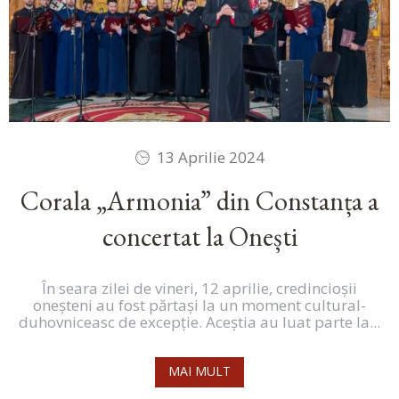
13 Aprilie 2024
Corala „Armonia” din Constanța a
concertat la Onești
În seara zilei de vineri, 12 aprilie, credincioşii
oneşteni au fost părtași la un moment cultural-
duhovniceasc de excepție. Aceștia au luat parte la...
MAI MULT