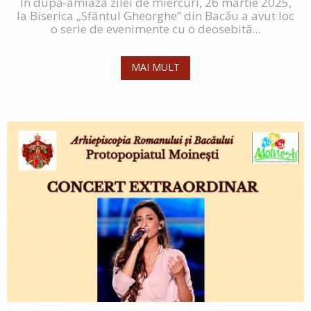
În după-amiaza zilei de miercuri, 26 martie 2025,
la Biserica „Sfântul Gheorghe” din Bacău a avut loc
o serie de evenimente cu o deosebită...
MAI MULT