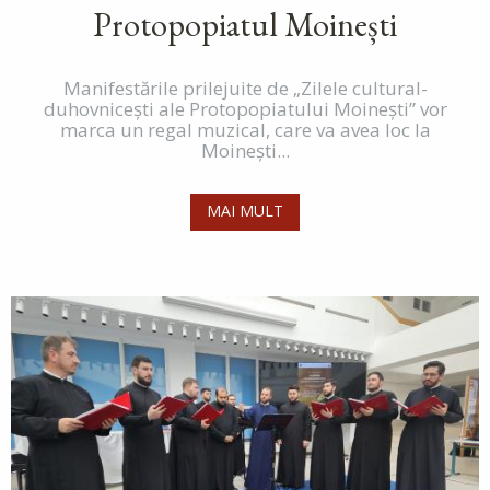
Protopopiatul Moinești
Manifestările prilejuite de „Zilele cultural-
duhovnicești ale Protopopiatului Moinești” vor
marca un regal muzical, care va avea loc la
Moinești...
MAI MULT