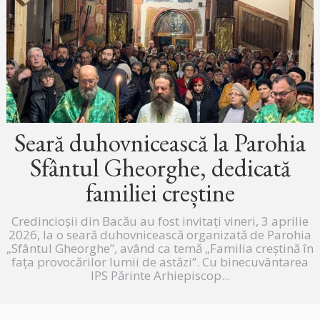
Seară duhovnicească la Parohia
Sfântul Gheorghe, dedicată
familiei creștine
Credincioșii din Bacău au fost invitați vineri, 3 aprilie
2026, la o seară duhovnicească organizată de Parohia
„Sfântul Gheorghe”, având ca temă „Familia creștină în
fața provocărilor lumii de astăzi”. Cu binecuvântarea
IPS Părinte Arhiepiscop...