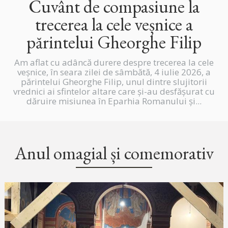
Cuvânt de compasiune la
trecerea la cele veșnice a
părintelui Gheorghe Filip
Am aflat cu adâncă durere despre trecerea la cele
veșnice, în seara zilei de sâmbătă, 4 iulie 2026, a
părintelui Gheorghe Filip, unul dintre slujitorii
vrednici ai sfintelor altare care și-au desfășurat cu
dăruire misiunea în Eparhia Romanului și...
Anul omagial și comemorativ