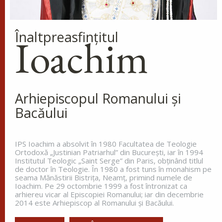
Vai vouă, cărturarilor și fariseilor fățarnici! Pentru
că închideți Împărăția Cerurilor înaintea oamenilor;
Înaltpreasfinţitul
voi nu intrați și...
Ioachim
Ev. Matei 23, 13-22
doxologia.ro
Preia articolele Doxologia în site-ul tău!
Arhiepiscopul Romanului și
Bacăului
IPS Ioachim a absolvit în 1980 Facultatea de Teologie
Ortodoxă „Justinian Patriarhul” din Bucureşti, iar în 1994
Institutul Teologic „Saint Serge” din Paris, obţinând titlul
de doctor în Teologie. În 1980 a fost tuns în monahism pe
seama Mănăstirii Bistriţa, Neamţ, primind numele de
Ioachim. Pe 29 octombrie 1999 a fost întronizat ca
arhiereu vicar al Episcopiei Romanului; iar din decembrie
2014 este Arhiepiscop al Romanului și Bacăului.