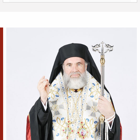
Sfântul Sfințit Mucenic
Xist, Episcopul Romei
Sfântul Sfințit Mucenic Sixt era din
Atena, de neam grecesc, și a fost
mai întâi filosof, apoi ucenic al lui
Hristos.
Apostolul zilei
Fraților, v-am scris vouă aceasta, ca nu cumva, la
venirea mea, să am întristare de la aceia care
trebuie să mă bucure, fiind încredințat despre voi
toți că bucuria mea este și...
Ap. II Corinteni 2, 3-15
Evanghelia zilei
Zis-a Domnul către iudeii care veniseră la Dânsul: