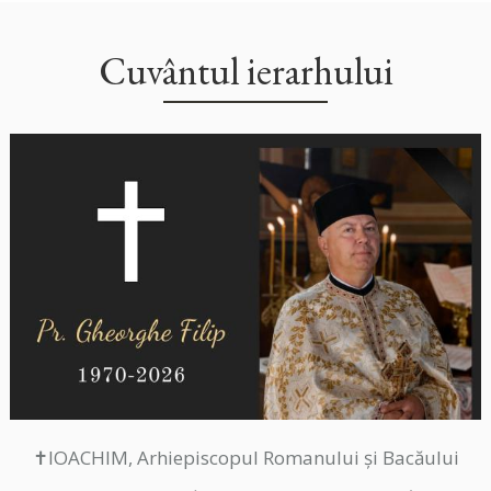
Cuvântul ierarhului
✝IOACHIM, Arhiepiscopul Romanului și Bacăului