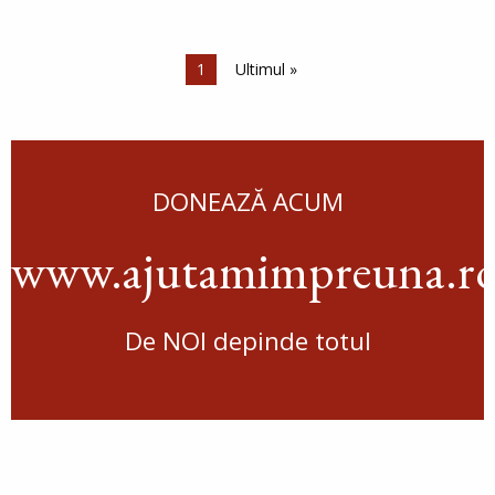
Paginare
Pagina curentă
1
Ultima pagină
Ultimul »
DONEAZĂ ACUM
www.ajutamimpreuna.r
De NOI depinde totul