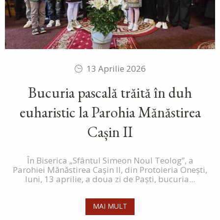
13 Aprilie 2026
Bucuria pascală trăită în duh
euharistic la Parohia Mănăstirea
Cașin II
În Biserica „Sfântul Simeon Noul Teolog”, a
Parohiei Mănăstirea Cașin II, din Protoieria Onești,
luni, 13 aprilie, a doua zi de Paști, bucuria...
MAI MULT