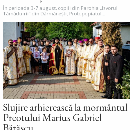
În perioada 3-7 august, copiii din Parohia „Izvorul
Tămăduirii” din Dărmănești, Protopopiatul...
Slujire arhierească la mormântul
Preotului Marius Gabriel
Bărăscu