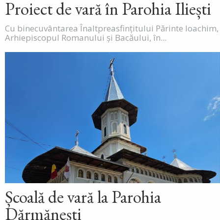
Proiect de vară în Parohia Iliești
Cu binecuvântarea Înaltpreasfințitului Părinte Ioachim,
Arhiepiscopul Romanului și Bacăului, în...
Școală de vară la Parohia
Dărmănești