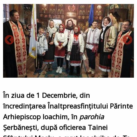
În ziua de
1 Decembrie
, din
încredințarea
Înaltpreasfințitului Părinte
Arhiepiscop Ioachim
, în
parohia
Șerbănești
, după oficierea Tainei