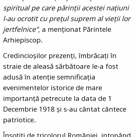
spiritual pe care părinții acestei națiuni
l-au ocrotit cu prețul suprem al vieții lor
jertfelnice”
, a menționat Părintele
Arhiepiscop.
Credincioșilor prezenți, îmbrăcați în
straie de aleasă sărbătoare le-a fost
adusă în atenție semnificația
evenimentelor istorice de mare
importanță petrecute la data de 1
Decembrie 1918 și s-au cântat cântece
patriotice.
Însoțiți de tricolorul României, intonând