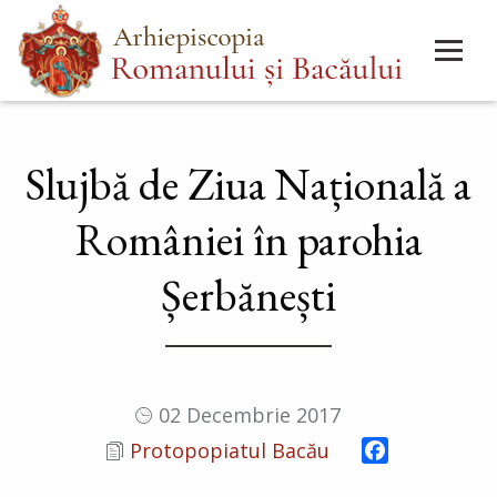
Mergi
Main
la
menu
conţinutul
principal
Slujbă de Ziua Națională a
României în parohia
Șerbănești
02 Decembrie 2017
Facebook
Protopopiatul Bacău