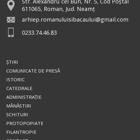
Str. Alexandru cel Bun, Nr. 5, Cod Poștal
611065, Roman, Jud. Neamț
arhiep.romanuluisibacaului@gmail.com
0233.74.46.83
ŞTIRI
COMUNICATE DE PRESĂ
ISTORIC
CATEDRALE
ADMINISTRAŢIE
MĂNĂSTIRI
SCHITURI
PROTOPOPIATE
FILANTROPIE