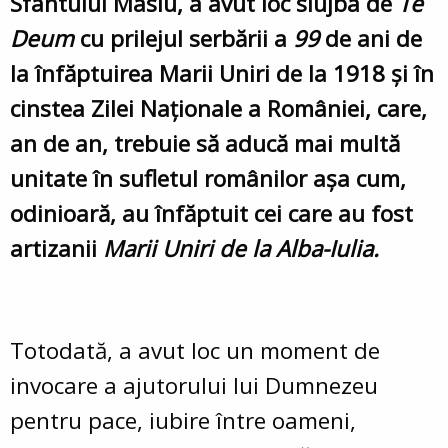
Sfântului Maslu, a avut loc slujba de
Te
Deum
cu prilejul serbării a
99
de ani de
la înfăptuirea
Marii Uniri de la 1918
și în
cinstea Zilei Naționale a României, care,
an de an, trebuie să aducă mai multă
unitate în sufletul românilor așa cum,
odinioară, au înfăptuit cei care au fost
artizanii
Marii Uniri de la Alba-Iulia.
Totodată, a avut loc un moment de
invocare a ajutorului lui Dumnezeu
pentru pace, iubire între oameni,