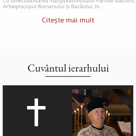
Cu binecuvântarea Înaltpreasfințitului Părinte Ioachim,
Arhiepiscopul Romanului și Bacăului, în...
Citește mai mult
Cuvântul ierarhului