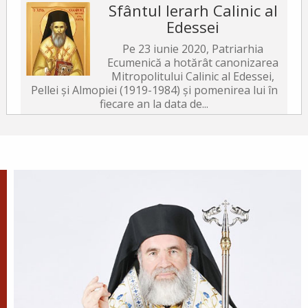
Sfântul Ierarh Calinic al
Edessei
Pe 23 iunie 2020, Patriarhia
Ecumenică a hotărât canonizarea
Mitropolitului Calinic al Edessei,
Pellei și Almopiei (1919-1984) și pomenirea lui în
fiecare an la data de...
Sfântul Ierarh Emilian
Mărturisitorul, Episcopul
Cizicului
Sfântul Ierarh Emilian,
mărturisitorul lui Hristos, a trăit
pe vremea împărăției lui Leon Armeanul,
luptătorul împotriva icoanelor, și fiind el episcop
al Cizicului, de...