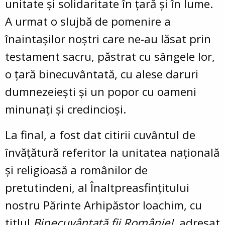
unitate și solidaritate în țară și în lume.
A urmat o slujbă de pomenire a
înaintașilor noștri care ne-au lăsat prin
testament sacru, păstrat cu sângele lor,
o țară binecuvântată, cu alese daruri
dumnezeiești și un popor cu oameni
minunați și credincioși.
La final, a fost dat citirii cuvântul de
învățătură referitor la unitatea națională
și religioasă a românilor de
pretutindeni, al Înaltpreasfințitului
nostru Părinte Arhipăstor Ioachim, cu
titlul
Binecuvântată fii Românie!
, adresat