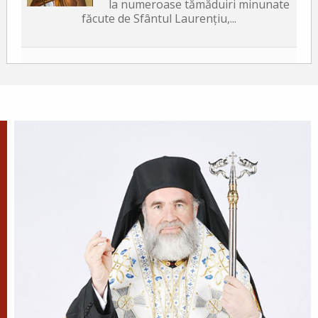
la numeroase tămăduiri minunate
făcute de Sfântul Laurențiu,...
Sfântul Sfințit Mucenic
Xist, Episcopul Romei
Sfântul Sfințit Mucenic Sixt era din
Atena, de neam grecesc, și a fost
mai întâi filosof, apoi ucenic al lui
Hristos.
Apostolul zilei
Fraților, v-am scris vouă aceasta, ca nu cumva, la
venirea mea, să am întristare de la aceia care
trebuie să mă bucure, fiind încredințat despre voi
toți că bucuria mea este și...
Ap. II Corinteni 2, 3-15