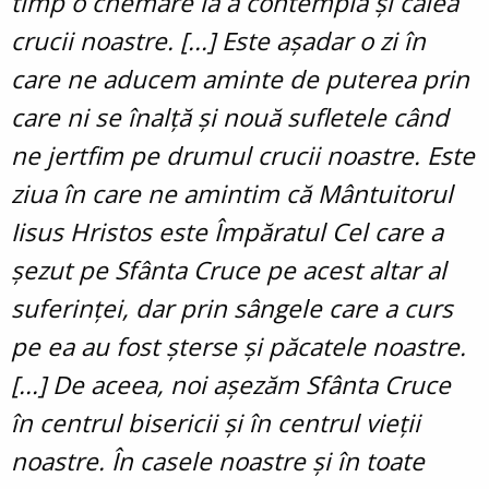
timp o chemare la a contempla și calea
crucii noastre. [...] Este așadar o zi în
care ne aducem aminte de puterea prin
care ni se înalță și nouă sufletele când
ne jertfim pe drumul crucii noastre. Este
ziua în care ne amintim că Mântuitorul
Iisus Hristos este Împăratul Cel care a
șezut pe Sfânta Cruce pe acest altar al
suferinței, dar prin sângele care a curs
pe ea au fost șterse și păcatele noastre.
[...] De aceea, noi așezăm Sfânta Cruce
în centrul bisericii și în centrul vieții
noastre. În casele noastre și în toate