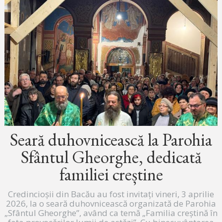
Seară duhovnicească la Parohia
Sfântul Gheorghe, dedicată
familiei creștine
Credincioșii din Bacău au fost invitați vineri, 3 aprilie
2026, la o seară duhovnicească organizată de Parohia
„Sfântul Gheorghe”, având ca temă „Familia creștină în