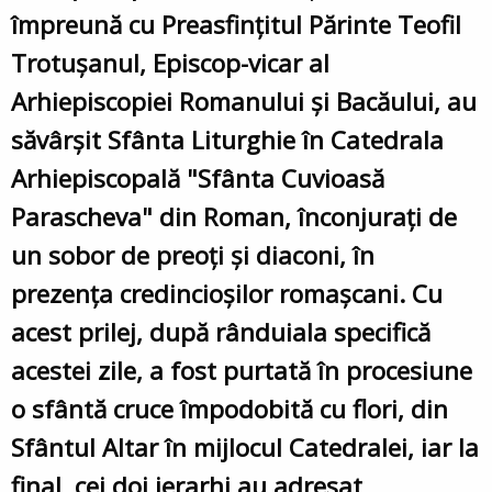
împreună cu Preasfințitul Părinte Teofil
Trotușanul, Episcop-vicar al
Arhiepiscopiei Romanului și Bacăului, au
săvârșit Sfânta Liturghie în Catedrala
Arhiepiscopală "Sfânta Cuvioasă
Parascheva" din Roman, înconjurați de
un sobor de preoți și diaconi, în
prezența credincioșilor romașcani. Cu
acest prilej, după rânduiala specifică
acestei zile, a fost purtată în procesiune
o sfântă cruce împodobită cu flori, din
Sfântul Altar în mijlocul Catedralei, iar la
final, cei doi ierarhi au adresat