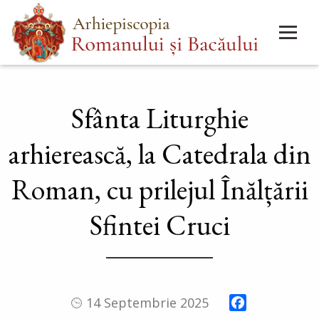
Mergi
Main
la
menu
conţinutul
principal
Sfânta Liturghie
arhierească, la Catedrala din
Roman, cu prilejul Înălțării
Sfintei Cruci
Facebook
14 Septembrie 2025