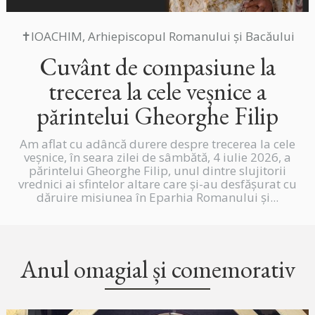
✝IOACHIM, Arhiepiscopul Romanului și Bacăului
Cuvânt de compasiune la
trecerea la cele veșnice a
părintelui Gheorghe Filip
Am aflat cu adâncă durere despre trecerea la cele
veșnice, în seara zilei de sâmbătă, 4 iulie 2026, a
părintelui Gheorghe Filip, unul dintre slujitorii
vrednici ai sfintelor altare care și-au desfășurat cu
dăruire misiunea în Eparhia Romanului și...
Anul omagial și comemorativ