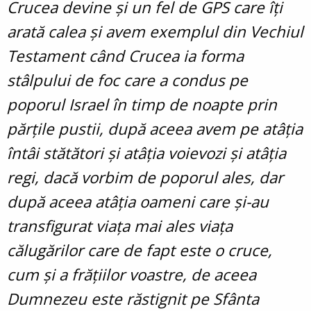
Crucea devine și un fel de GPS care îți
arată calea și avem exemplul din Vechiul
Testament când Crucea ia forma
stâlpului de foc care a condus pe
poporul Israel în timp de noapte prin
părțile pustii, după aceea avem pe atâția
întâi stătători și atâția voievozi și atâția
regi, dacă vorbim de poporul ales, dar
după aceea atâția oameni care și-au
transfigurat viața mai ales viața
călugărilor care de fapt este o cruce,
cum și a frățiilor voastre, de aceea
Dumnezeu este răstignit pe Sfânta