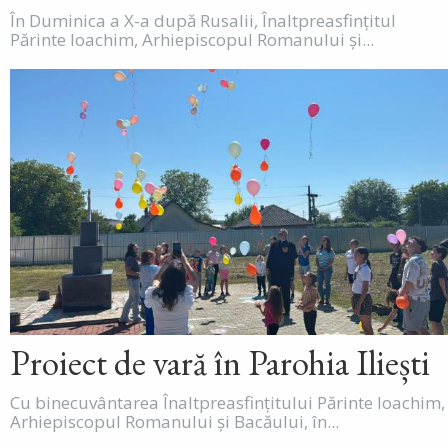
În Duminica a X-a după Rusalii, Înaltpreasfințitul
Părinte Ioachim, Arhiepiscopul Romanului și...
Proiect de vară în Parohia Iliești
Cu binecuvântarea Înaltpreasfințitului Părinte Ioachim,
Arhiepiscopul Romanului și Bacăului, în...