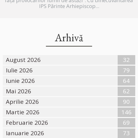
fața provocărilor lumii de astăzi”. Cu binecuvântarea
IPS Părinte Arhiepiscop...
Arhivă
August 2026
32
Iulie 2026
79
Iunie 2026
64
Mai 2026
62
Aprilie 2026
90
Martie 2026
146
Februarie 2026
69
Ianuarie 2026
73