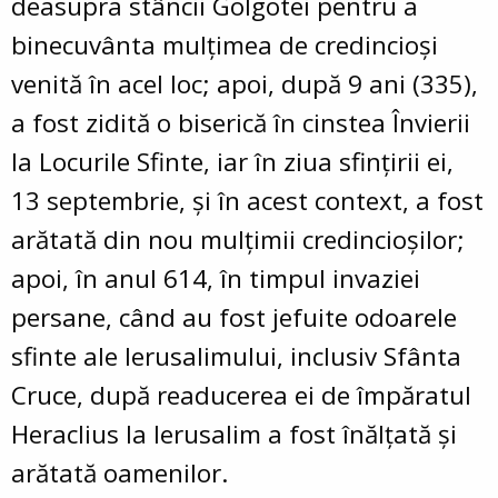
deasupra stâncii Golgotei pentru a
binecuvânta mulțimea de credincioși
venită în acel loc; apoi, după 9 ani (335),
a fost zidită o biserică în cinstea Învierii
la Locurile Sfinte, iar în ziua sfințirii ei,
13 septembrie, și în acest context, a fost
arătată din nou mulțimii credincioșilor;
apoi, în anul 614, în timpul invaziei
persane, când au fost jefuite odoarele
sfinte ale Ierusalimului, inclusiv Sfânta
Cruce, după readucerea ei de împăratul
Heraclius la Ierusalim a fost înălțată și
arătată oamenilor.