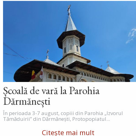
Școală de vară la Parohia
Dărmănești
În perioada 3-7 august, copiii din Parohia „Izvorul
Tămăduirii” din Dărmănești, Protopopiatul...
Citește mai mult