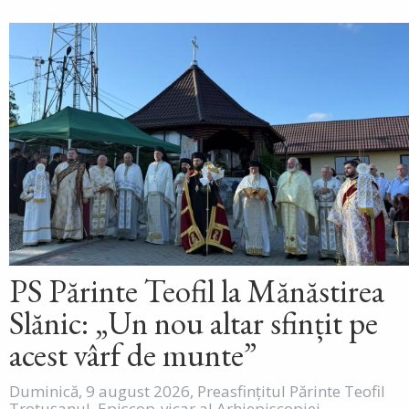
PS Părinte Teofil la Mănăstirea
Slănic: „Un nou altar sfințit pe
acest vârf de munte”
Duminică, 9 august 2026, Preasfințitul Părinte Teofil
Trotușanul, Episcop-vicar al Arhiepiscopiei...