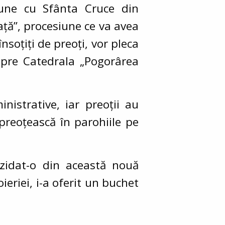
iune cu Sfânta Cruce din
ață”, procesiune ce va avea
nsoțiți de preoți, vor pleca
 spre Catedrala „Pogorârea
nistrative, iar preoții au
 preoțească în parohiile pe
ezidat-o din această nouă
ieriei, i-a oferit un buchet