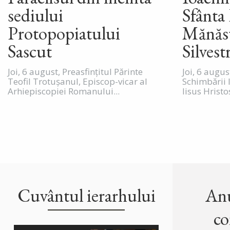
sediului
Sfânta 
Protopopiatului
Mănăst
Sascut
Silvest
Joi, 6 august, Preasfințitul Părinte
Joi, 6 augu
Teofil Trotușanul, Episcop-vicar al
Schimbării 
Arhiepiscopiei Romanului...
Iisus Hristos
Cuvântul ierarhului
Anu
co