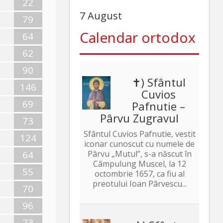
22
7 August
79
Calendar ortodox
64
62
90
✝) Sfântul
146
Cuvios
69
Pafnutie –
Pârvu Zugravul
73
Sfântul Cuvios Pafnutie, vestit
124
iconar cunoscut cu numele de
64
Pârvu „Mutul”, s-a născut în
Câmpulung Muscel, la 12
55
octombrie 1657, ca fiu al
preotului Ioan Pârvescu...
70
96
73