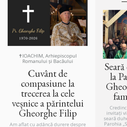
✝IOACHIM, Arhiepiscopul
Romanului și Bacăului
Seară
Cuvânt de
la P
compasiune la
Gheor
trecerea la cele
fam
veșnice a părintelui
Credinc
Gheorghe Filip
invitați v
seară duh
Parohia „
Am aflat cu adâncă durere despre