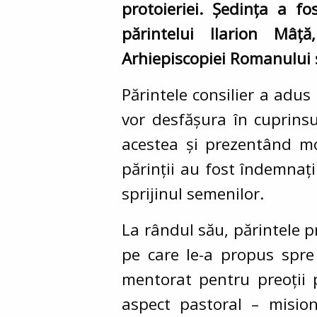
protoieriei. Ședința a f
părintelui Ilarion Mâță
Arhiepiscopiei Romanului ș
Părintele consilier a adus 
vor desfășura în cuprinsu
acestea și prezentând mod
părinții au fost îndemnați 
sprijinul semenilor.
La rândul său, părintele p
pe care le-a propus spre 
mentorat pentru preoții 
aspect pastoral – misiona