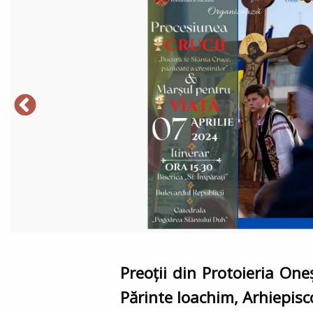
Preoții din Protoieria Oneș
Părinte Ioachim, Arhiepisc