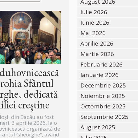
August 2026
Iulie 2026
Iunie 2026
Mai 2026
Aprilie 2026
Martie 2026
Februarie 2026
 duhovnicească
Ianuarie 2026
arohia Sfântul
Decembrie 2025
ghe, dedicată
Noiembrie 2025
iliei creștine
Octombrie 2025
Septembrie 2025
ioșii din Bacău au fost
ineri, 3 aprilie 2026, la o
August 2025
ovnicească organizată de
Sfântul Gheorghe”, având
Iulie 2025