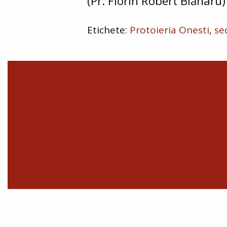
(Pr. Florin Robert Blănaru)
Protoieria Onesti
se