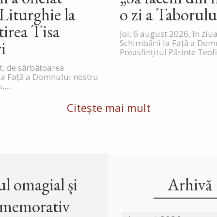
Liturghie la
o zi a Taborulu
irea Tisa
Joi, 6 august 2026, în ziu
ri
Schimbării la Față a Dom
Preasfințitul Părinte Teofil
st, de sărbătoarea
la Față a Domnului nostru
,...
Citește mai mult
l omagial și
Arhivă
memorativ