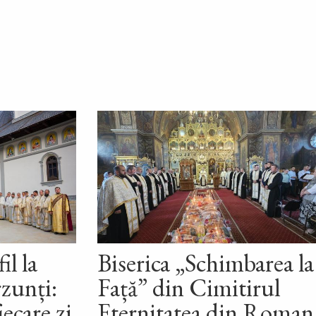
il la
Biserica „Schimbarea la
zunți:
Față” din Cimitirul
iecare zi
Eternitatea din Roman