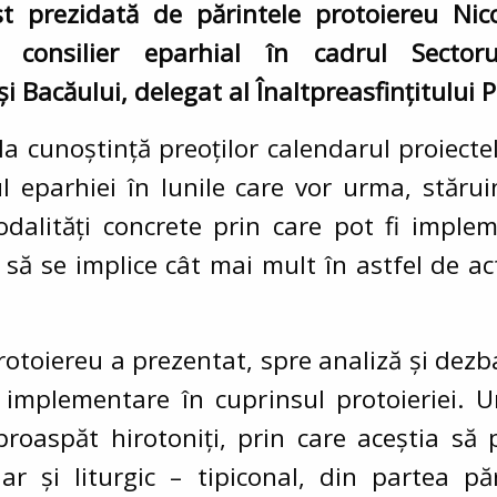
ost prezidată de părintele protoiereu Nic
, consilier eparhial în cadrul Sectorul
i Bacăului, delegat al Înaltpreasfințitului
la cunoștință preoților calendarul proiectel
l eparhiei în lunile care vor urma, stărui
alități concrete prin care pot fi implem
să se implice cât mai mult în astfel de act
rotoiereu a prezentat, spre analiză și dezba
implementare în cuprinsul protoieriei. U
proaspăt hirotoniți, prin care aceștia să
r și liturgic – tipiconal, din partea pă