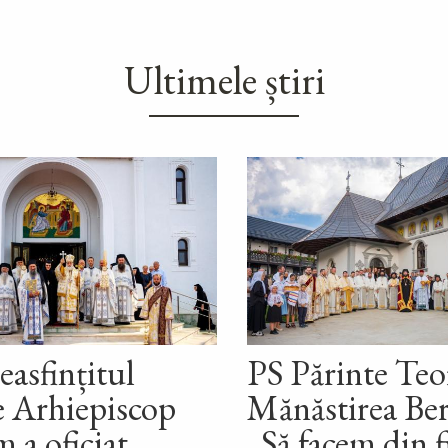
Ultimele știri
easfințitul
PS Părinte Teof
e Arhiepiscop
Mănăstirea Ber
 a oficiat
„Să facem din f