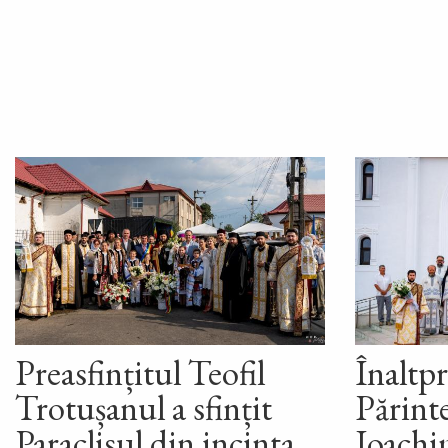
Preasfințitul Teofil
Înaltpr
Trotușanul a sfințit
Părint
Paraclisul din incinta
Ioachim