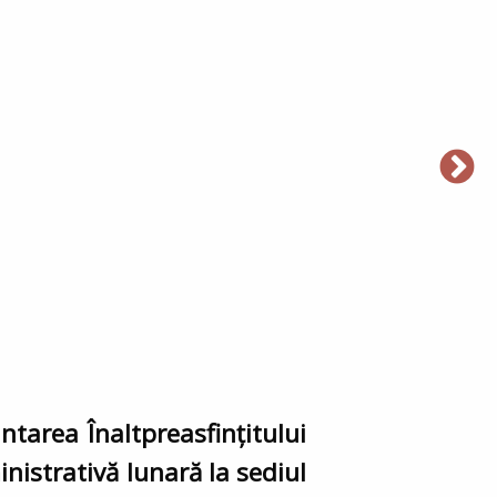
ântarea Înaltpreasfințitului
nistrativă lunară la sediul