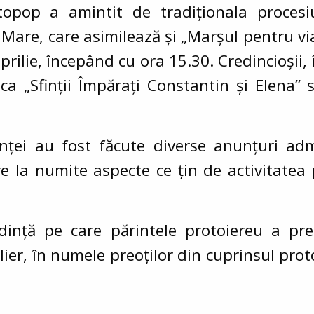
topop a amintit de tradiționala proces
i Mare, care asimilează și „Marșul pentru vi
prilie, începând cu ora 15.30. Credincioșii, î
ica „Sfinții Împărați Constantin și Elena”
nței au fost făcute diverse anunțuri admi
re la numite aspecte ce țin de activitatea
dință pe care părintele protoiereu a pr
ier, în numele preoților din cuprinsul proto