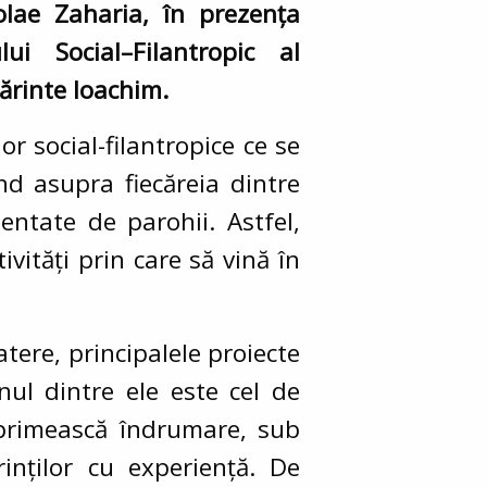
olae Zaharia, în prezența
ui Social–Filantropic al
 Părinte Ioachim.
or social-filantropice ce se
nd asupra fiecăreia dintre
entate de parohii. Astfel,
ivități prin care să vină în
tere, principalele proiecte
nul dintre ele este cel de
 primească îndrumare, sub
rinților cu experiență. De