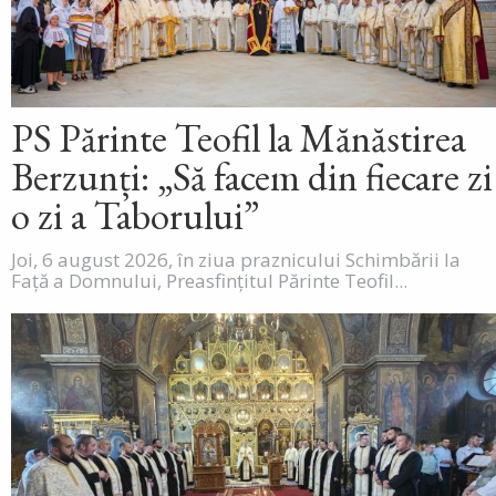
PS Părinte Teofil la Mănăstirea
Berzunți: „Să facem din fiecare zi
o zi a Taborului”
Joi, 6 august 2026, în ziua praznicului Schimbării la
Față a Domnului, Preasfințitul Părinte Teofil...