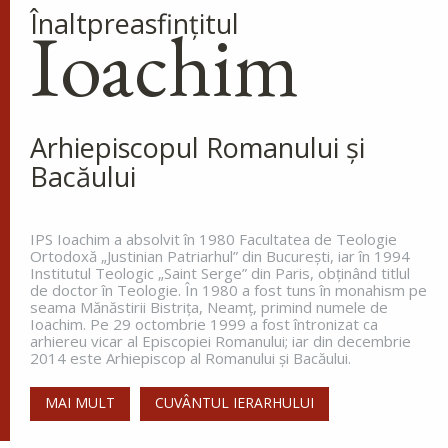
Înaltpreasfinţitul
Dometie Persul
Ioachim
Cuviosul Dometie intrând într-o
peșteră, petrecea acolo săvârșind
multe minuni cu numele lui
Hristos, pentru că dădea tămăduiri celor ce
veneau la dânsul și îi aducea de...
Arhiepiscopul Romanului și
Bacăului
Sfântul Cuvios Nicanor
IPS Ioachim a absolvit în 1980 Facultatea de Teologie
Sfântul Cuvios Nicanor s-a născut
Ortodoxă „Justinian Patriarhul” din Bucureşti, iar în 1994
în anul 1491, în Tesalonic. Părinții
Institutul Teologic „Saint Serge” din Paris, obţinând titlul
săi, Ioan și Maria, doi credincioși
de doctor în Teologie. În 1980 a fost tuns în monahism pe
seama Mănăstirii Bistriţa, Neamţ, primind numele de
înstăriți, au întâmpinat mari
Ioachim. Pe 29 octombrie 1999 a fost întronizat ca
greutăți în a dobândi prunci....
arhiereu vicar al Episcopiei Romanului; iar din decembrie
2014 este Arhiepiscop al Romanului și Bacăului.
MAI MULT
CUVÂNTUL IERARHULUI
Sfânta Irina,
Împărăteasa