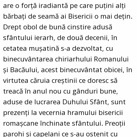
are o forță iradiantă pe care puțini alți
bărbați de seamă ai Bisericii o mai dețin.
Drept obol de bună cinstire adusă
sfântului ierarh, de două decenii, în
cetatea mușatină s-a dezvoltat, cu
binecuvântarea chiriarhului Romanului
și Bacăului, acest binecuvântat obicei, în
virtutea căruia creștinii ce doresc să
treacă în anul nou cu gânduri bune,
aduse de lucrarea Duhului Sfânt, sunt
prezenți la vecernia hramului bisericii
romașcane închinate sfântului. Preoții
parohi și capelani ce s-au ostenit cu