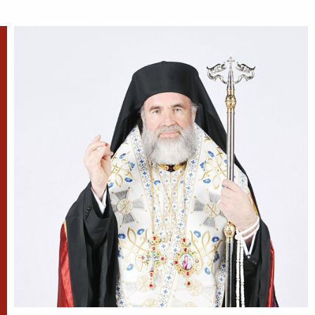
După-prăznuirea
Schimbării la Față a
Domnului
Schimbarea la Față a
Mântuitorului Iisus Hristos este
unul din Praznicele împărătești ale Bisericii
Ortodoxe, sărbătorită la 6 august.
Sfântul Antonie de la
Optina
Doamne, ajută-mi să văd păcatele
mele; Doamne, dă-mi răbdare,
mărinimie şi blândeţe!
Sfântul Cuvios Mucenic