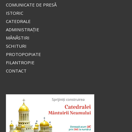
stihar...
COMUNICATE DE PRESĂ
ISTORIC
CATEDRALE
Apostolul zilei
ADMINISTRAŢIE
Fraților, lauda noastră aceasta este: mărturia
MĂNĂSTIRI
conștiinței noastre că am umblat în lume, și mai
SCHITURI
ales la voi, în sfințenie și în curăție dumnezeiască,
PROTOPOPIATE
nu în înțelepciune...
FILANTROPIE
Ap. II Corinteni 1, 12-20
CONTACT
Evanghelia zilei
În vremea aceea s-au apropiat de Iisus saducheii,
cei ce zic că nu este înviere, și L-au întrebat, zicând:
Învățătorule, Moise a zis: «Dacă cineva moare
neavând copii, fratele...
Ev. Matei 22, 23-33