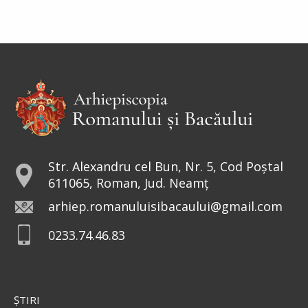
Sfânta Irina rămâne model de
curaj și tărie. Într-o lume condusă
de bărbați, sfânta a avut curajul să
repună în Biserici icoanele. De aceea, peste
veacuri, a rămas drept...
Sfântul Sfinţit Mucenic Narcis,
Patriarhul Ierusalimului
Str. Alexandru cel Bun, Nr. 5, Cod Poștal
611065, Roman, Jud. Neamț
Cinstirea Sfintei Icoane a
arhiep.romanuluisibacaului@gmail.com
Maicii Domnului de la
0233.74.46.83
Valaam
Icoana o înfățișează pe Fecioara
Maria în mărime naturală, cu
privirea coborâtă, stând în picioare pe un nor,
ŞTIRI
îmbrăcată într-o mantie roșie strălucitoare și un