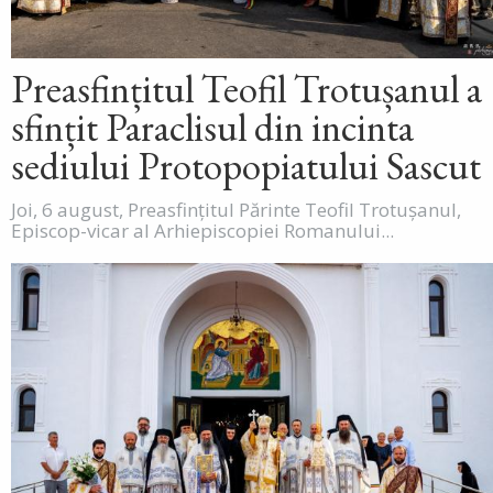
Preasfințitul Teofil Trotușanul a
sfințit Paraclisul din incinta
sediului Protopopiatului Sascut
Joi, 6 august, Preasfințitul Părinte Teofil Trotușanul,
Episcop-vicar al Arhiepiscopiei Romanului...