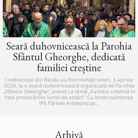
Seară duhovnicească la Parohia
Sfântul Gheorghe, dedicată
familiei creștine
Credincioșii din Bacău au fost invitați vineri, 3 aprilie
2026, la o seară duhovnicească organizată de Parohia
„Sfântul Gheorghe”, având ca temă „Familia creștină în
fața provocărilor lumii de astăzi”. Cu binecuvântarea
IPS Părinte Arhiepiscop...
Arhivă