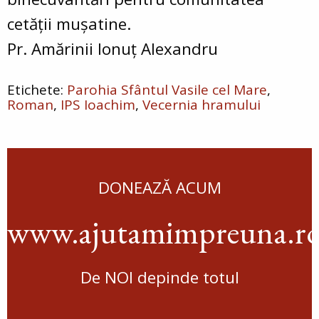
cetății mușatine.
Pr. Amărinii Ionuț Alexandru
Parohia Sfântul Vasile cel Mare
Roman
IPS Ioachim
Vecernia hramului
DONEAZĂ ACUM
www.ajutamimpreuna.r
De NOI depinde totul