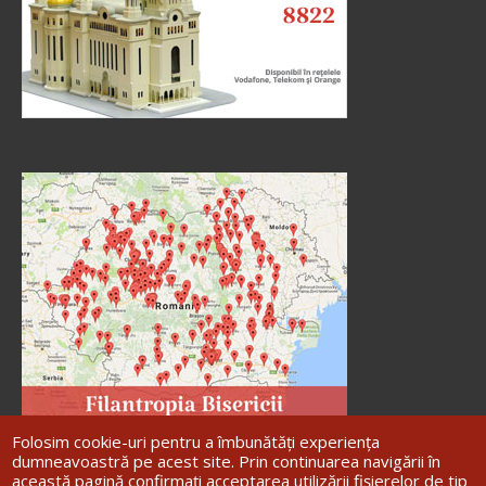
doxologia.ro
Preia articolele Doxologia în site-ul tău!
Folosim cookie-uri pentru a îmbunătăți experiența
dumneavoastră pe acest site. Prin continuarea navigării în
această pagină confirmați acceptarea utilizării fișierelor de tip