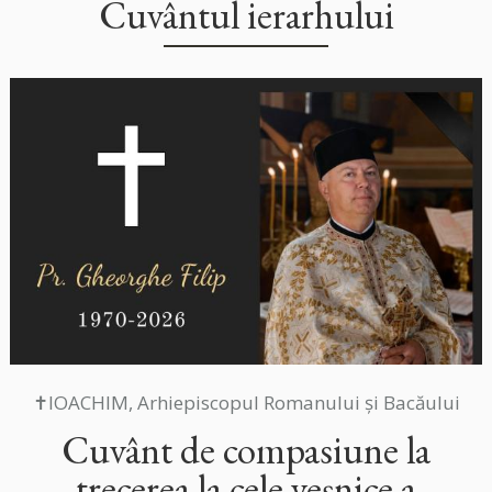
Cuvântul ierarhului
✝IOACHIM, Arhiepiscopul Romanului și Bacăului
Cuvânt de compasiune la
trecerea la cele veșnice a