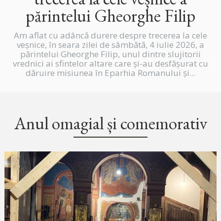
părintelui Gheorghe Filip
Am aflat cu adâncă durere despre trecerea la cele
veșnice, în seara zilei de sâmbătă, 4 iulie 2026, a
părintelui Gheorghe Filip, unul dintre slujitorii
vrednici ai sfintelor altare care și-au desfășurat cu
dăruire misiunea în Eparhia Romanului și...
Anul omagial și comemorativ