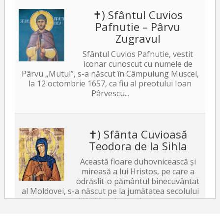
✝) Sfântul Cuvios
Pafnutie – Pârvu
Zugravul
Sfântul Cuvios Pafnutie, vestit
iconar cunoscut cu numele de
Pârvu „Mutul”, s-a născut în Câmpulung Muscel,
la 12 octombrie 1657, ca fiu al preotului Ioan
Pârvescu...
✝) Sfânta Cuvioasă
Teodora de la Sihla
Această floare duhovnicească și
mireasă a lui Hristos, pe care a
odrăslit-o pământul binecuvântat
al Moldovei, s-a născut pe la jumătatea secolului
al XVII-lea, în satul...