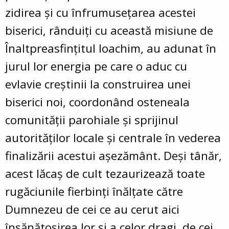
zidirea și cu înfrumusețarea acestei
biserici, rânduiți cu această misiune de
Înaltpreasfințitul Ioachim, au adunat în
jurul lor energia pe care o aduc cu
evlavie creștinii la construirea unei
biserici noi, coordonând osteneala
comunității parohiale și sprijinul
autorităților locale și centrale în vederea
finalizării acestui așezământ. Deși tânăr,
acest lăcaș de cult tezaurizează toate
rugăciunile fierbinți înălțate către
Dumnezeu de cei ce au cerut aici
însănătoșirea lor și a celor dragi, de cei