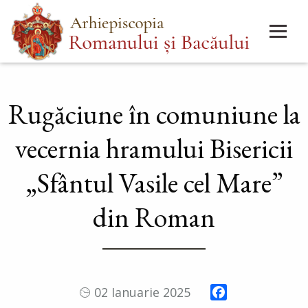
Mergi
Main
la
menu
conţinutul
principal
Rugăciune în comuniune la
vecernia hramului Bisericii
„Sfântul Vasile cel Mare”
din Roman
Facebook
02 Ianuarie 2025