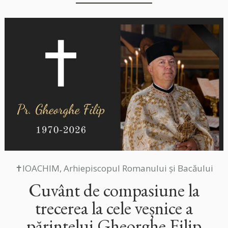
✝IOACHIM, Arhiepiscopul Romanului și Bacăului
Cuvânt de compasiune la
trecerea la cele veșnice a
părintelui Gheorghe Filip