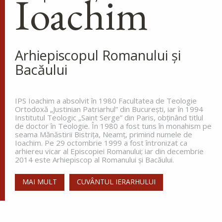
Ioachim
Cuviosul Dometie intrând într-o
peșteră, petrecea acolo săvârșind
multe minuni cu numele lui
Hristos, pentru că dădea tămăduiri celor ce
veneau la dânsul și îi aducea de...
Arhiepiscopul Romanului și
Bacăului
Sfântul Cuvios Nicanor
IPS Ioachim a absolvit în 1980 Facultatea de Teologie
Sfântul Cuvios Nicanor s-a născut
Ortodoxă „Justinian Patriarhul” din Bucureşti, iar în 1994
în anul 1491, în Tesalonic. Părinții
Institutul Teologic „Saint Serge” din Paris, obţinând titlul
săi, Ioan și Maria, doi credincioși
de doctor în Teologie. În 1980 a fost tuns în monahism pe
seama Mănăstirii Bistriţa, Neamţ, primind numele de
înstăriți, au întâmpinat mari
Ioachim. Pe 29 octombrie 1999 a fost întronizat ca
greutăți în a dobândi prunci....
arhiereu vicar al Episcopiei Romanului; iar din decembrie
2014 este Arhiepiscop al Romanului și Bacăului.
MAI MULT
CUVÂNTUL IERARHULUI
Sfânta Irina,
Împărăteasa
Sfânta Irina rămâne model de