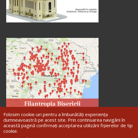
Preia articolele Doxologia în site-ul tău!
Folosim cookie-uri pentru a îmbunătăți experiența
dumneavoastră pe acest site. Prin continuarea navigării în
această pagină confirmați acceptarea utilizării fișierelor de tip
cookie.
Site dezvoltat de
DOXOLOGIA MEDIA
,