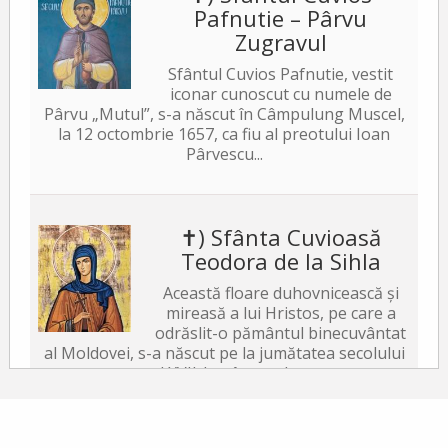
Pafnutie – Pârvu
Zugravul
Sfântul Cuvios Pafnutie, vestit
iconar cunoscut cu numele de
Pârvu „Mutul”, s-a născut în Câmpulung Muscel,
la 12 octombrie 1657, ca fiu al preotului Ioan
Pârvescu...
✝) Sfânta Cuvioasă
Teodora de la Sihla
Această floare duhovnicească și
mireasă a lui Hristos, pe care a
odrăslit-o pământul binecuvântat
al Moldovei, s-a născut pe la jumătatea secolului
al XVII-lea, în satul...