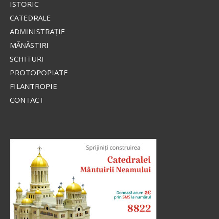
ISTORIC
CATEDRALE
Apostolul zilei
ADMINISTRAŢIE
Fraților, lauda noastră aceasta este: mărturia
MĂNĂSTIRI
conștiinței noastre că am umblat în lume, și mai
SCHITURI
ales la voi, în sfințenie și în curăție dumnezeiască,
PROTOPOPIATE
nu în înțelepciune...
FILANTROPIE
Ap. II Corinteni 1, 12-20
CONTACT
Evanghelia zilei
În vremea aceea s-au apropiat de Iisus saducheii,
cei ce zic că nu este înviere, și L-au întrebat, zicând:
Învățătorule, Moise a zis: «Dacă cineva moare
neavând copii, fratele...
Ev. Matei 22, 23-33
doxologia.ro