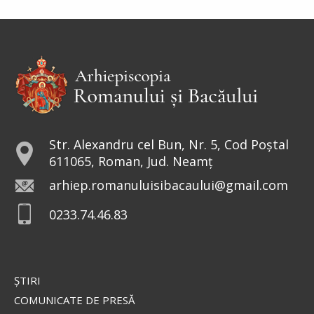
curaj și tărie. Într-o lume condusă
de bărbați, sfânta a avut curajul să
repună în Biserici icoanele. De aceea, peste
veacuri, a rămas drept...
Sfântul Sfinţit Mucenic Narcis,
Patriarhul Ierusalimului
Str. Alexandru cel Bun, Nr. 5, Cod Poștal
611065, Roman, Jud. Neamț
Cinstirea Sfintei Icoane a
arhiep.romanuluisibacaului@gmail.com
Maicii Domnului de la
0233.74.46.83
Valaam
Icoana o înfățișează pe Fecioara
Maria în mărime naturală, cu
privirea coborâtă, stând în picioare pe un nor,
ŞTIRI
îmbrăcată într-o mantie roșie strălucitoare și un
stihar...
COMUNICATE DE PRESĂ