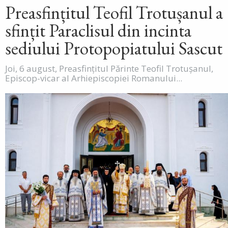
Preasfințitul Teofil Trotușanul a
sfințit Paraclisul din incinta
sediului Protopopiatului Sascut
Joi, 6 august, Preasfințitul Părinte Teofil Trotușanul,
Episcop-vicar al Arhiepiscopiei Romanului...