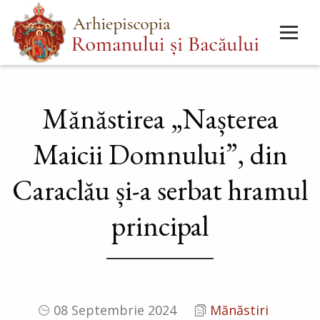
Mergi
Main
la
menu
conţinutul
principal
Mănăstirea „Nașterea
Maicii Domnului”, din
Caraclău și-a serbat hramul
principal
08 Septembrie 2024
Mănăstiri