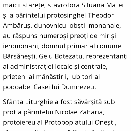
maicii starețe, stavrofora Siluana Matei
și a părintelui protosinghel Theodor
Ambăruș, duhovnicul obștii monahale,
au răspuns numeroși preoți de mir și
ieromonahi, domnul primar al comunei
Bârsănești, Gelu Botezatu, reprezentanți
ai administrației locale și centrale,
prieteni ai mănăstirii, iubitori ai
podoabei Casei lui Dumnezeu.
Sfânta Liturghie a fost săvârșită sub
protia părintelui Nicolae Zaharia,
protoiereu al Protopopiatului Onești,