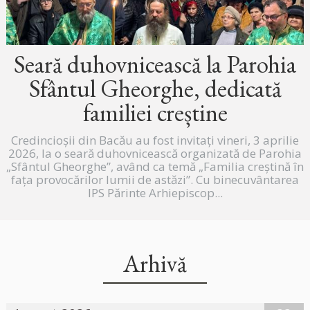
Seară duhovnicească la Parohia
Sfântul Gheorghe, dedicată
familiei creștine
Credincioșii din Bacău au fost invitați vineri, 3 aprilie
2026, la o seară duhovnicească organizată de Parohia
„Sfântul Gheorghe”, având ca temă „Familia creștină în
fața provocărilor lumii de astăzi”. Cu binecuvântarea
IPS Părinte Arhiepiscop...
Arhivă