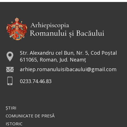
de bărbați, sfânta a avut curajul să
repună în Biserici icoanele. De aceea, peste
veacuri, a rămas drept...
Sfântul Sfinţit Mucenic Narcis,
Patriarhul Ierusalimului
Str. Alexandru cel Bun, Nr. 5, Cod Poștal
611065, Roman, Jud. Neamț
Cinstirea Sfintei Icoane a
arhiep.romanuluisibacaului@gmail.com
Maicii Domnului de la
0233.74.46.83
Valaam
Icoana o înfățișează pe Fecioara
Maria în mărime naturală, cu
privirea coborâtă, stând în picioare pe un nor,
ŞTIRI
îmbrăcată într-o mantie roșie strălucitoare și un
stihar...
COMUNICATE DE PRESĂ
ISTORIC