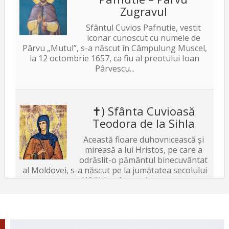
Zugravul
Sfântul Cuvios Pafnutie, vestit
iconar cunoscut cu numele de
Pârvu „Mutul”, s-a născut în Câmpulung Muscel,
la 12 octombrie 1657, ca fiu al preotului Ioan
Pârvescu...
✝) Sfânta Cuvioasă
Teodora de la Sihla
Această floare duhovnicească și
mireasă a lui Hristos, pe care a
odrăslit-o pământul binecuvântat
al Moldovei, s-a născut pe la jumătatea secolului
al XVII-lea, în satul...
După-prăznuirea