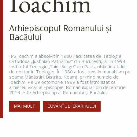
Ioachim
peșteră, petrecea acolo săvârșind
multe minuni cu numele lui
Hristos, pentru că dădea tămăduiri celor ce
veneau la dânsul și îi aducea de...
Arhiepiscopul Romanului și
Bacăului
Sfântul Cuvios Nicanor
IPS Ioachim a absolvit în 1980 Facultatea de Teologie
Sfântul Cuvios Nicanor s-a născut
Ortodoxă „Justinian Patriarhul” din Bucureşti, iar în 1994
în anul 1491, în Tesalonic. Părinții
Institutul Teologic „Saint Serge” din Paris, obţinând titlul
săi, Ioan și Maria, doi credincioși
de doctor în Teologie. În 1980 a fost tuns în monahism pe
seama Mănăstirii Bistriţa, Neamţ, primind numele de
înstăriți, au întâmpinat mari
Ioachim. Pe 29 octombrie 1999 a fost întronizat ca
greutăți în a dobândi prunci....
arhiereu vicar al Episcopiei Romanului; iar din decembrie
2014 este Arhiepiscop al Romanului și Bacăului.
MAI MULT
CUVÂNTUL IERARHULUI
Sfânta Irina,
Împărăteasa
Sfânta Irina rămâne model de
curaj și tărie. Într-o lume condusă