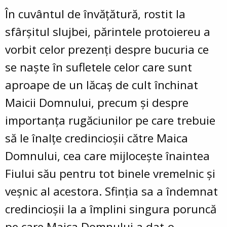
În cuvântul de învățătură, rostit la
sfârșitul slujbei, părintele protoiereu a
vorbit celor prezenți despre bucuria ce
se naște în sufletele celor care sunt
aproape de un lăcaș de cult închinat
Maicii Domnului, precum și despre
importanța rugăciunilor pe care trebuie
să le înalțe credincioșii către Maica
Domnului, cea care mijlocește înaintea
Fiului său pentru tot binele vremelnic și
veșnic al acestora. Sfinția sa a îndemnat
credincioșii la a împlini singura poruncă
pe care Maica Domnului a dat-o