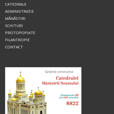
CATEDRALE
Apostolul zilei
ADMINISTRAŢIE
Fraților, lauda noastră aceasta este: mărturia
MĂNĂSTIRI
conștiinței noastre că am umblat în lume, și mai
SCHITURI
ales la voi, în sfințenie și în curăție dumnezeiască,
PROTOPOPIATE
nu în înțelepciune...
FILANTROPIE
Ap. II Corinteni 1, 12-20
CONTACT
Evanghelia zilei
În vremea aceea s-au apropiat de Iisus saducheii,
cei ce zic că nu este înviere, și L-au întrebat, zicând:
Învățătorule, Moise a zis: «Dacă cineva moare
neavând copii, fratele...
Ev. Matei 22, 23-33
doxologia.ro
Preia articolele Doxologia în site-ul tău!