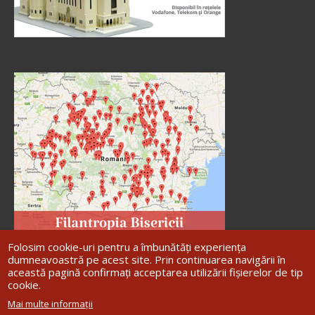
Folosim cookie-uri pentru a îmbunătăți experiența
dumneavoastră pe acest site. Prin continuarea navigării în
această pagină confirmați acceptarea utilizării fișierelor de tip
cookie.
Site dezvoltat de
DOXOLOGIA MEDIA
,
Mai multe informații
Arhiepiscopia Iașilor | ©
Arhiepiscopia