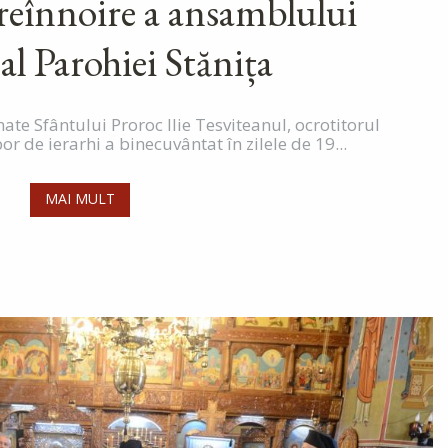
 reînnoire a ansamblului
 al Parohiei Stănița
nate Sfântului Proroc Ilie Tesviteanul, ocrotitorul
r de ierarhi a binecuvântat în zilele de 19...
MAI MULT