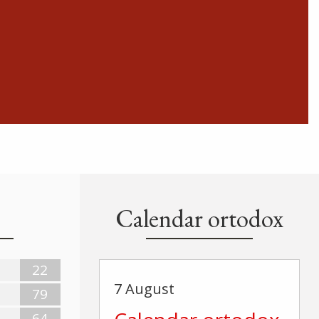
Calendar ortodox
22
7 August
79
64