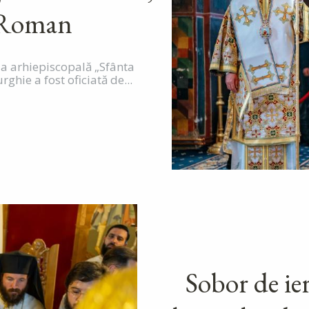
n Roman
la arhiepiscopală „Sfânta
hie a fost oficiată de...
Sobor de ie