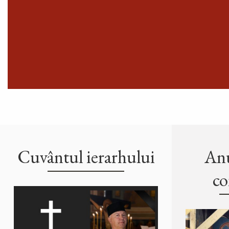
Cuvântul ierarhului
Anu
co