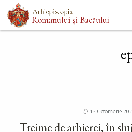
Mergi
Main
la
menu
conţinutul
principal
e
13 Octombrie 20
Treime de arhierei, în sluj