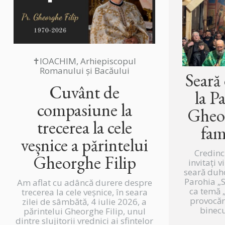
✝IOACHIM, Arhiepiscopul
Romanului și Bacăului
Seară
Cuvânt de
la P
compasiune la
Gheor
trecerea la cele
fam
veșnice a părintelui
Credinc
Gheorghe Filip
invitați v
seară duh
Parohia „
Am aflat cu adâncă durere despre
ca temă „
trecerea la cele veșnice, în seara
provocări
zilei de sâmbătă, 4 iulie 2026, a
binecu
părintelui Gheorghe Filip, unul
dintre slujitorii vrednici ai sfintelor