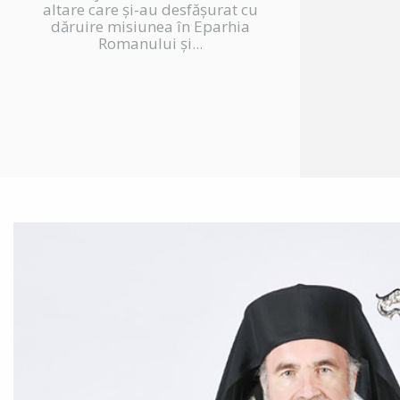
altare care și-au desfășurat cu
dăruire misiunea în Eparhia
Romanului și...