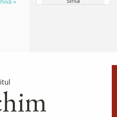
Sihla
hivă »
Această floare duhovnicească
și mireasă a lui Hristos, pe
care a odrăslit-o pământul
binecuvântat al Moldovei, s-a
născut pe la jumătatea
secolului al XVII-lea, în satul...
După-
prăznuirea
Schimbării la
Față a Domnului
itul
Schimbarea la Față a
chim
Mântuitorului Iisus Hristos
este unul din Praznicele
împărătești ale Bisericii
Ortodoxe, sărbătorită la 6
august.