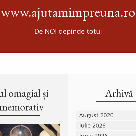
www.ajutamimpreuna.ro
De NOI depinde totul
l omagial și
Arhivă
memorativ
August 2026
Iulie 2026
Iunie 2026