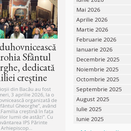
Mai 2026
Aprilie 2026
Martie 2026
Februarie 2026
 duhovnicească
Ianuarie 2026
arohia Sfântul
Decembrie 2025
ghe, dedicată
Noiembrie 2025
iliei creștine
Octombrie 2025
Septembrie 2025
ioșii din Bacău au fost
ineri, 3 aprilie 2026, la o
August 2025
ovnicească organizată de
Sfântul Gheorghe”, având
Iulie 2025
Familia creștină în fața
lor lumii de astăzi”. Cu
Iunie 2025
vântarea IPS Părinte
Arhiepiscop...