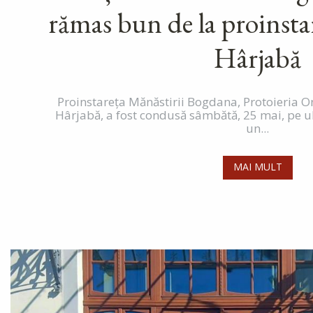
rămas bun de la proinsta
Hârjabă
Proinstareța Mănăstirii Bogdana, Protoieria On
Hârjabă, a fost condusă sâmbătă, 25 mai, pe
un...
MAI MULT