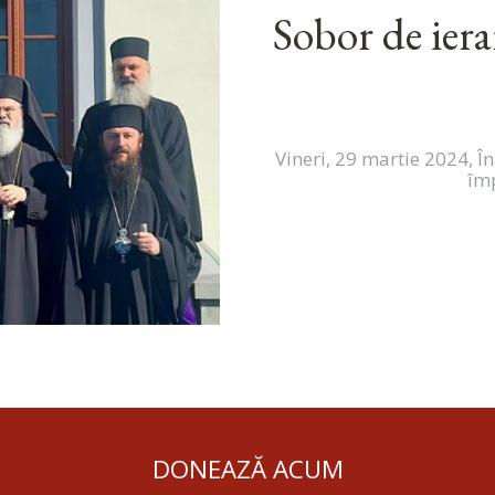
Sobor de iera
Vineri, 29 martie 2024, Î
împ
DONEAZĂ ACUM