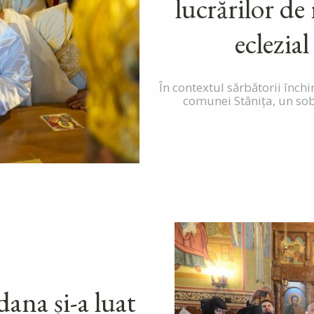
lucrărilor de
eclezial
În contextul sărbătorii închi
comunei Stănița, un sobo
ana și-a luat