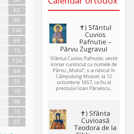
Calendar ortodox
62
90
✝) Sfântul
146
Cuvios
69
Pafnutie –
Pârvu Zugravul
73
Sfântul Cuvios Pafnutie, vestit
124
iconar cunoscut cu numele de
64
Pârvu „Mutul”, s-a născut în
Câmpulung Muscel, la 12
55
octombrie 1657, ca fiu al
preotului Ioan Pârvescu...
70
96
73
✝) Sfânta
Cuvioasă
55
Teodora de la