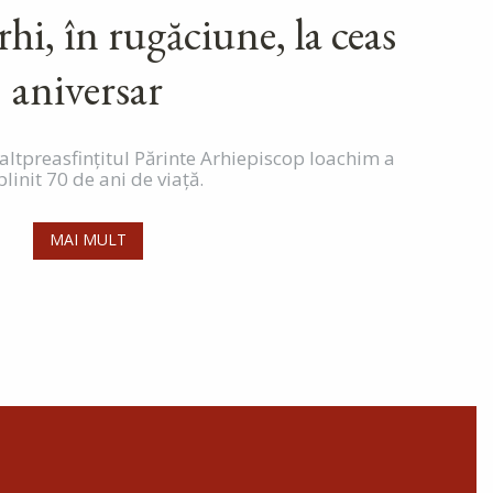
rhi, în rugăciune, la ceas
aniversar
naltpreasfințitul Părinte Arhiepiscop Ioachim a
linit 70 de ani de viață.
MAI MULT