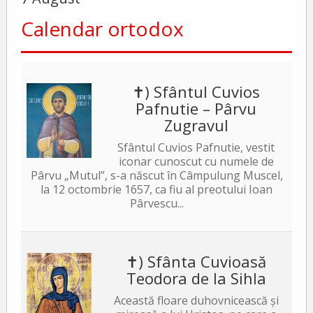
Calendar ortodox
✝) Sfântul Cuvios
Pafnutie – Pârvu
Zugravul
Sfântul Cuvios Pafnutie, vestit
iconar cunoscut cu numele de
Pârvu „Mutul”, s-a născut în Câmpulung Muscel,
la 12 octombrie 1657, ca fiu al preotului Ioan
Pârvescu...
✝) Sfânta Cuvioasă
Teodora de la Sihla
Această floare duhovnicească și