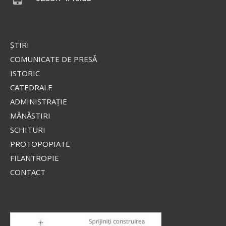
Valaam
Icoana o înfățișează pe Fecioara
Maria în mărime naturală, cu
privirea coborâtă, stând în picioare pe un nor,
ŞTIRI
îmbrăcată într-o mantie roșie strălucitoare și un
stihar...
COMUNICATE DE PRESĂ
ISTORIC
CATEDRALE
Apostolul zilei
ADMINISTRAŢIE
Fraților, lauda noastră aceasta este: mărturia
MĂNĂSTIRI
conștiinței noastre că am umblat în lume, și mai
SCHITURI
ales la voi, în sfințenie și în curăție dumnezeiască,
PROTOPOPIATE
nu în înțelepciune...
FILANTROPIE
Ap. II Corinteni 1, 12-20
CONTACT
Evanghelia zilei
În vremea aceea s-au apropiat de Iisus saducheii,
cei ce zic că nu este înviere, și L-au întrebat, zicând: