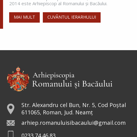
2014 este Arhiepiscop al Romanului și Bacăului.
MAI MULT
CUVÂNTUL IERARHULUI
Sfânta Irina,
Împărăteasa
Sfânta Irina rămâne model de
curaj și tărie. Într-o lume condusă
de bărbați, sfânta a avut curajul să
repună în Biserici icoanele. De aceea, peste
veacuri, a rămas drept...
Sfântul Sfinţit Mucenic Narcis,
Patriarhul Ierusalimului
Str. Alexandru cel Bun, Nr. 5, Cod Poștal
611065, Roman, Jud. Neamț
Cinstirea Sfintei Icoane a
arhiep.romanuluisibacaului@gmail.com
Maicii Domnului de la
0233.74.46.83