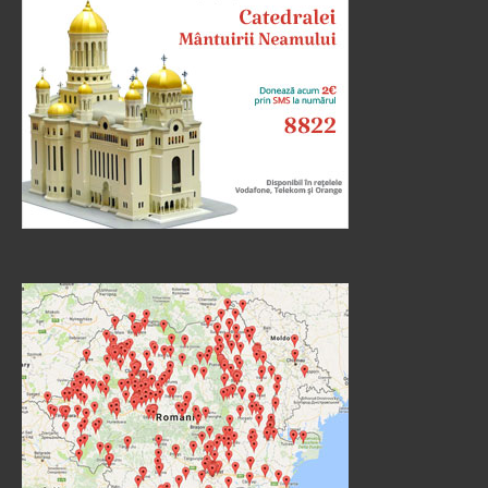
Învățătorule, Moise a zis: «Dacă cineva moare
neavând copii, fratele...
Ev. Matei 22, 23-33
doxologia.ro
Preia articolele Doxologia în site-ul tău!