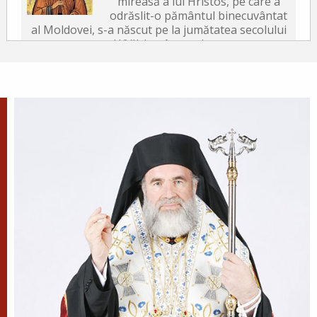
mireasă a lui Hristos, pe care a
odrăslit-o pământul binecuvântat
al Moldovei, s-a născut pe la jumătatea secolului
al XVII-lea, în satul...
După-prăznuirea
Schimbării la Față a
Domnului
Schimbarea la Față a
Mântuitorului Iisus Hristos este
unul din Praznicele împărătești ale Bisericii
Ortodoxe, sărbătorită la 6 august.
Sfântul Antonie de la
Optina
Doamne, ajută-mi să văd păcatele
mele; Doamne, dă-mi răbdare,