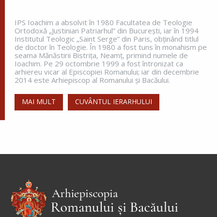
celălalt...
IPS Ioachim a absolvit în 1980 Facultatea de Teologie
Ortodoxă „Justinian Patriarhul” din Bucureşti, iar în 1994
Institutul Teologic „Saint Serge” din Paris, obţinând titlul
Apostolul zilei
de doctor în Teologie. În 1980 a fost tuns în monahism pe
seama Mănăstirii Bistriţa, Neamţ, primind numele de
Fraților, vă îndemn, pentru Domnul nostru Iisus
Ioachim. Pe 29 octombrie 1999 a fost întronizat ca
Hristos și pentru iubirea Duhului Sfânt, ca
arhiereu vicar al Episcopiei Romanului; iar din decembrie
împreună cu mine, să luptați în rugăciuni către
2014 este Arhiepiscop al Romanului și Bacăului.
Dumnezeu pentru mine, ca să scap de...
MAI MULT
CUVÂNTUL IERARHULUI
Ap. Romani 15, 30-33
Evanghelia zilei
În vremea aceea s-au apropiat de Petru cei ce
strâng darea (
pentru templu
) și i-au zis: Învățătorul
vostru nu plătește darea? Ba da! – a zis el. Dar
intrând...
Ev. Matei 17, 24-27; 18, 1-4