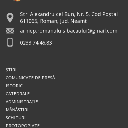
doxologia.ro
Preia articolele Doxologia în site-ul tău!
Str. Alexandru cel Bun, Nr. 5, Cod Poștal
611065, Roman, Jud. Neamț
arhiep.romanuluisibacaului@gmail.com
0233.74.46.83
ŞTIRI
COMUNICATE DE PRESĂ
ISTORIC
CATEDRALE
ADMINISTRAŢIE
MĂNĂSTIRI
SCHITURI
PROTOPOPIATE