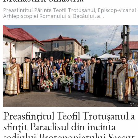
Preasfințitul Părinte Teofil Trotușanul, Episcop-vicar al
Arhiepiscopiei Romanului și Bacăului, a...
Preasfințitul Teofil Trotușanul a
sfințit Paraclisul din incinta
sediului Protopopiatului Sascut