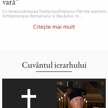
vară”
Cu binecuvântarea Înaltpreasfințitului Părinte Ioachim,
Arhiepiscopul Romanului și Bacăului, în...
Citește mai mult
Cuvântul ierarhului