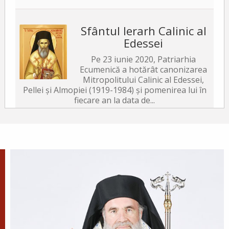
Sfântul Ierarh Calinic al
Edessei
Pe 23 iunie 2020, Patriarhia
Ecumenică a hotărât canonizarea
Mitropolitului Calinic al Edessei,
Pellei și Almopiei (1919-1984) și pomenirea lui în
fiecare an la data de...
Sfântul Ierarh Emilian
Mărturisitorul, Episcopul
Cizicului
Sfântul Ierarh Emilian,
mărturisitorul lui Hristos, a trăit
pe vremea împărăției lui Leon Armeanul,
luptătorul împotriva icoanelor, și fiind el episcop
al Cizicului, de...