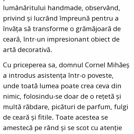
lumânăritului handmade, observând,
privind şi lucrând împreună pentru a
învăţa să transforme o grămăjoară de
ceară, într-un impresionant obiect de
artă decorativă.
Cu priceperea sa, domnul Cornel Mihăeş
a introdus asistența într-o poveste,
unde toată lumea poate crea ceva din
nimic, folosindu-se doar de o reţetă şi
multă răbdare, picături de parfum, fulgi
de ceară şi fitile. Toate acestea se
amestecă pe rând şi se scot cu atenţie