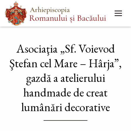
Mergi
Main
la
menu
conţinutul
principal
Asociaţia „Sf. Voievod
Ştefan cel Mare – Hârja”,
gazdă a atelierului
handmade de creat
lumânări decorative