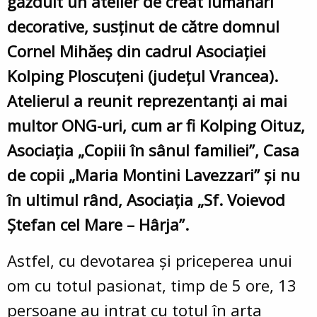
găzduit un atelier de creat lumânări
decorative, susţinut de către domnul
Cornel Mihăeş din cadrul Asociaţiei
Kolping Ploscuţeni (judeţul Vrancea).
Atelierul a reunit reprezentanţi ai mai
multor ONG-uri, cum ar fi Kolping Oituz,
Asociaţia „Copiii în sânul familiei”, Casa
de copii „Maria Montini Lavezzari” şi nu
în ultimul rând, Asociaţia „Sf. Voievod
Ştefan cel Mare – Hârja”.
Astfel, cu devotarea şi priceperea unui
om cu totul pasionat, timp de 5 ore, 13
persoane au intrat cu totul în arta