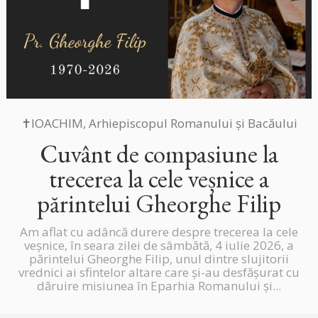
✝IOACHIM, Arhiepiscopul Romanului și Bacăului
Cuvânt de compasiune la
trecerea la cele veșnice a
părintelui Gheorghe Filip
Am aflat cu adâncă durere despre trecerea la cele
veșnice, în seara zilei de sâmbătă, 4 iulie 2026, a
părintelui Gheorghe Filip, unul dintre slujitorii
vrednici ai sfintelor altare care și-au desfășurat cu
dăruire misiunea în Eparhia Romanului și...