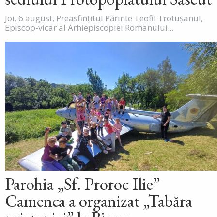
Joi, 6 august, Preasfințitul Părinte Teofil Trotușanul,
Episcop-vicar al Arhiepiscopiei Romanului...
Parohia „Sf. Proroc Ilie”
Camenca a organizat „Tabăra