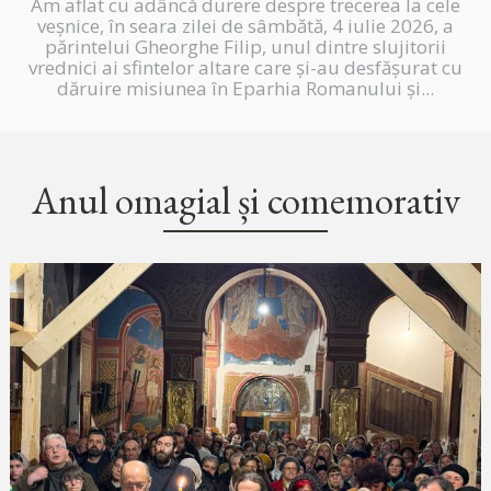
Am aflat cu adâncă durere despre trecerea la cele
veșnice, în seara zilei de sâmbătă, 4 iulie 2026, a
părintelui Gheorghe Filip, unul dintre slujitorii
vrednici ai sfintelor altare care și-au desfășurat cu
dăruire misiunea în Eparhia Romanului și...
Anul omagial și comemorativ