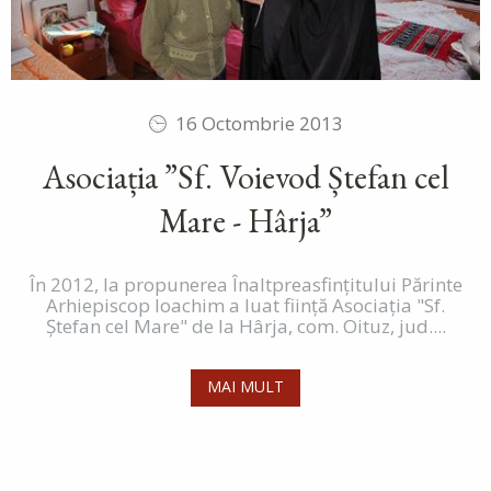
16 Octombrie 2013
Asociația ”Sf. Voievod Ștefan cel
Mare - Hârja”
În 2012, la propunerea Înaltpreasfințitului Părinte
Arhiepiscop Ioachim a luat ființă Asociația "Sf.
Ștefan cel Mare" de la Hârja, com. Oituz, jud....
MAI MULT