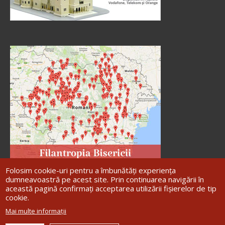
Folosim cookie-uri pentru a îmbunătăți experiența
dumneavoastră pe acest site. Prin continuarea navigării în
această pagină confirmați acceptarea utilizării fișierelor de tip
cookie.
Site dezvoltat de
DOXOLOGIA MEDIA
,
Mai multe informații
Arhiepiscopia Iașilor | ©
Arhiepiscopia