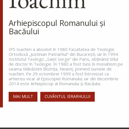
Arhiepiscopul Romanului și
Bacăului
IPS Ioachim a absolvit în 1980 Facultatea de Teologie
Ortodoxă „Justinian Patriarhul” din Bucureşti, iar în 1994
Institutul Teologic „Saint Serge” din Paris, obţinând titlul
de doctor în Teologie. În 1980 a fost tuns în monahism pe
seama Mănăstirii Bistriţa, Neamţ, primind numele de
Ioachim. Pe 29 octombrie 1999 a fost întronizat ca
arhiereu vicar al Episcopiei Romanului; iar din decembrie
2014 este Arhiepiscop al Romanului și Bacăului.
MAI MULT
CUVÂNTUL IERARHULUI