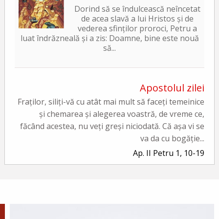
Dorind să se îndulcească neîncetat
de acea slavă a lui Hristos și de
vederea sfinților proroci, Petru a
luat îndrăzneală și a zis: Doamne, bine este nouă
să...
Apostolul zilei
Fraților, siliți-vă cu atât mai mult să faceți temeinice
și chemarea și alegerea voastră, de vreme ce,
făcând acestea, nu veți greși niciodată. Că așa vi se
va da cu bogăție...
Ap. II Petru 1, 10-19
Evanghelia zilei
În vremea aceea a luat Iisus cu Sine pe Petru și pe
Iacov și pe Ioan, fratele lui, și i-a dus într-un munte
înalt, de o parte. Și S-a schimbat la față înaintea lor...