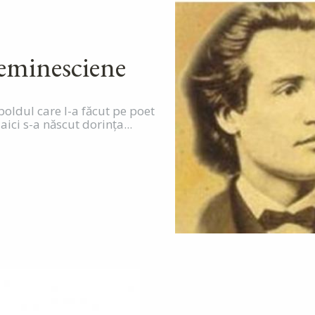
2
 eminesciene
oldul care l-a făcut pe poet
 aici s-a născut dorinţa...