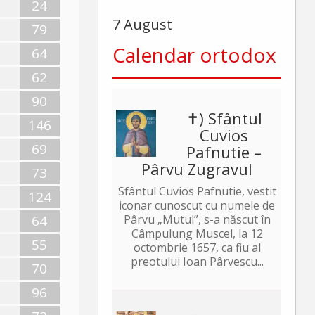
24
7 August
79
Calendar ortodox
64
62
90
✝) Sfântul
146
Cuvios
69
Pafnutie –
Pârvu Zugravul
73
Sfântul Cuvios Pafnutie, vestit
124
iconar cunoscut cu numele de
64
Pârvu „Mutul”, s-a născut în
Câmpulung Muscel, la 12
55
octombrie 1657, ca fiu al
preotului Ioan Pârvescu...
70
96