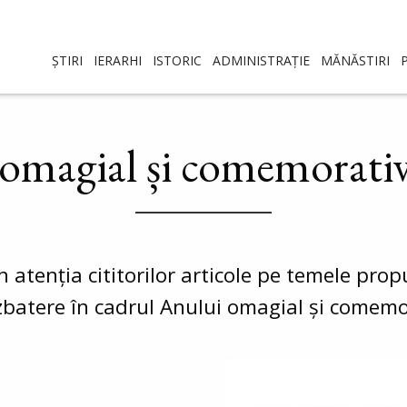
ȘTIRI
IERARHI
ISTORIC
ADMINISTRAȚIE
MĂNĂSTIRI
omagial și comemorati
n atenția cititorilor articole pe temele p
zbatere în cadrul Anului omagial și comemo