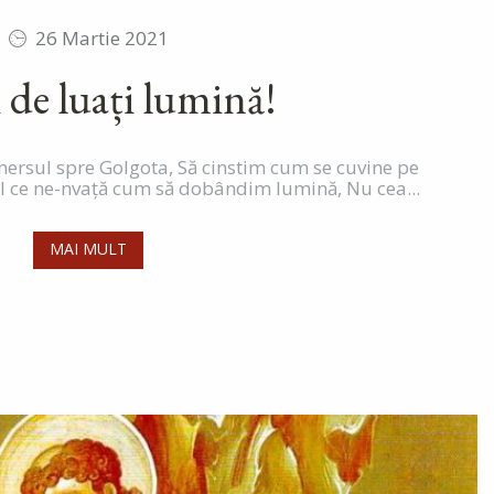
26 Martie 2021
 de luați lumină!
 mersul spre Golgota, Să cinstim cum se cuvine pe
l ce ne-nvață cum să dobândim lumină, Nu cea...
MAI MULT