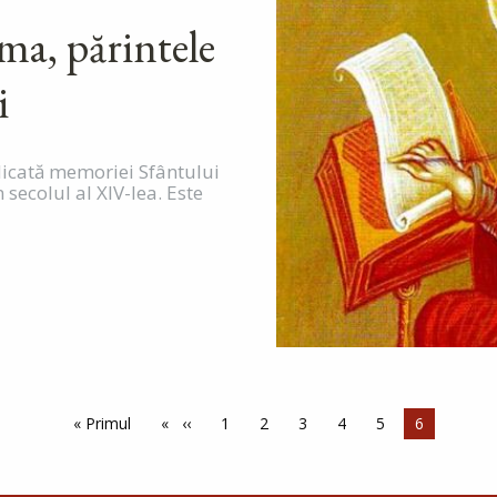
ma, părintele
i
dicată memoriei Sfântului
secolul al XIV-lea. Este
Prima pagină
« Primul
Pagina anterioară
‹‹
Pagina
1
Pagina
2
Pagina
3
Pagina
4
Pagina
5
Pagina cur
6