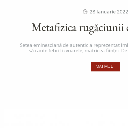
28 Ianuarie 202
Metafizica rugăciunii
Setea eminesciană de autentic a reprezentat imb
să caute febril izvoarele, matricea fiinţei. De
MAI MULT