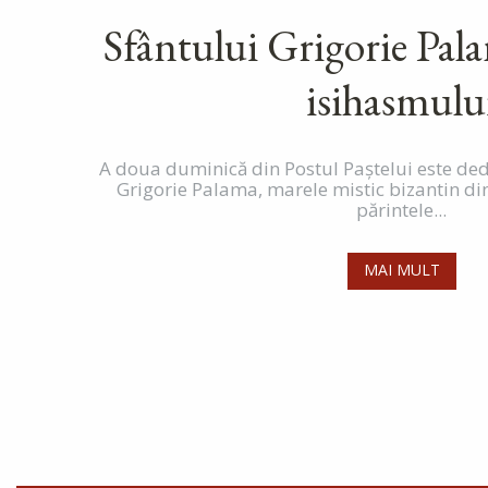
Sfântului Grigorie Pala
isihasmulu
A doua duminică din Postul Paştelui este de
Grigorie Palama, marele mistic bizantin din 
părintele...
MAI MULT
Paginare