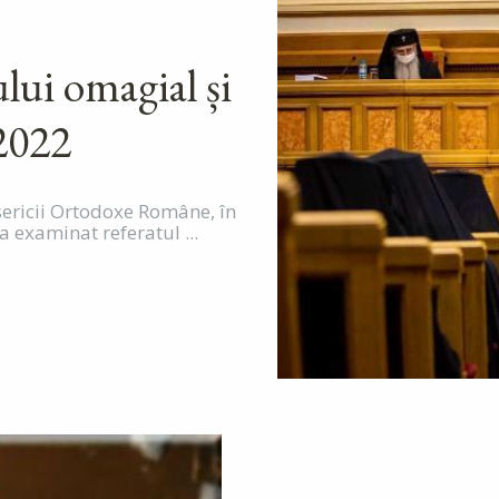
2
lui omagial și
2022
sericii Ortodoxe Române, în
a examinat referatul ...