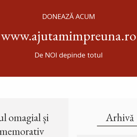
DONEAZĂ ACUM
www.ajutamimpreuna.ro
De NOI depinde totul
l omagial și
Arhivă
memorativ