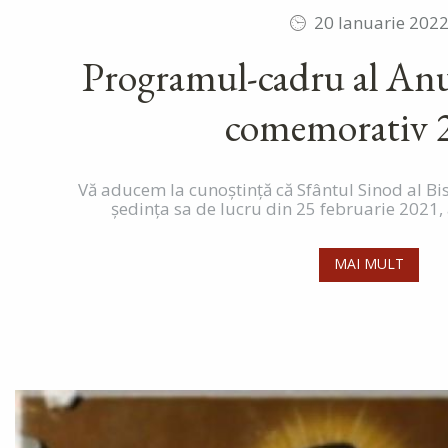
20 Ianuarie 202
Programul-cadru al Anu
comemorativ 
Vă aducem la cunoştinţă că Sfântul Sinod al Bi
şedinţa sa de lucru din 25 februarie 2021, 
MAI MULT