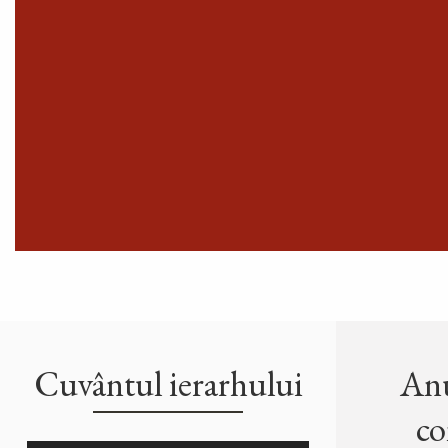
Cuvântul ierarhului
Anu
co