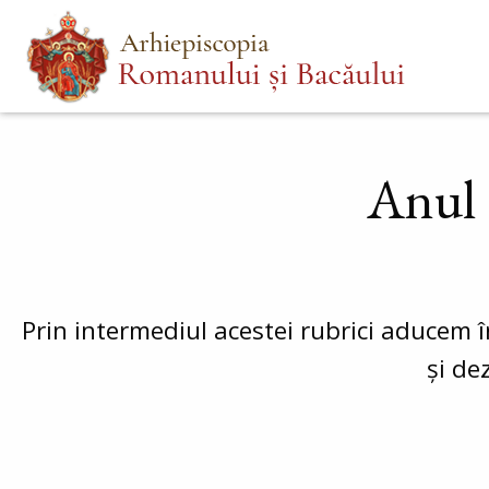
Mergi
Main
la
menu
conţinutul
principal
Anul 
Prin intermediul acestei rubrici aducem î
și de