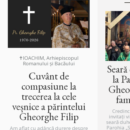
✝IOACHIM, Arhiepiscopul
Romanului și Bacăului
Seară
Cuvânt de
la P
compasiune la
Gheor
trecerea la cele
fam
veșnice a părintelui
Credinc
Gheorghe Filip
invitați v
seară duh
Parohia „
Am aflat cu adâncă durere despre