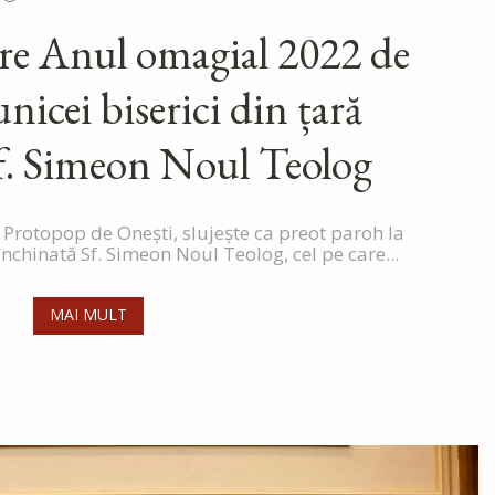
re Anul omagial 2022 de
unicei biserici din țară
f. Simeon Noul Teolog
 Protopop de Onești, slujește ca preot paroh la
închinată Sf. Simeon Noul Teolog, cel pe care...
MAI MULT