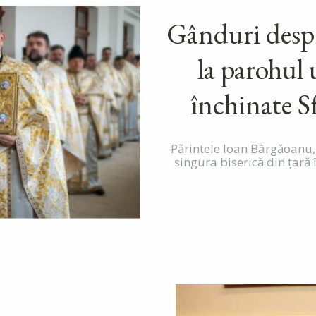
Gânduri desp
la parohul 
închinate S
Părintele Ioan Bârgăoanu,
singura biserică din țară 