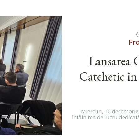
Pr
Lansarea 
Catehetic în
Miercuri, 10 decembrie,
întâlnirea de lucru dedicat