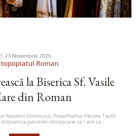
23 Noiembrie 2025
otopopiatul Roman
ească la Biserica Sf. Vasile
Mare din Roman
l Nașterii Domnului, Preasfințitul Părinte Teofil
 în biserica parohiei romașcane ce-l are ca...