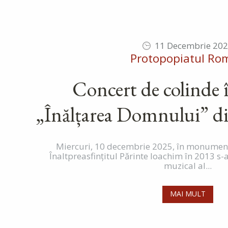
11 Decembrie 20
Protopopiatul Ro
Concert de colinde î
„Înălțarea Domnului” d
Miercuri, 10 decembrie 2025, în monumenta
Înaltpreasfințitul Părinte Ioachim în 2013 s
muzical al...
MAI MULT