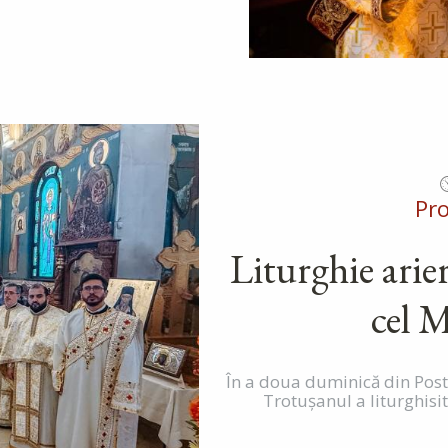
Pr
Liturghie arier
cel 
În a doua duminică din Postu
Trotușanul a liturghisit