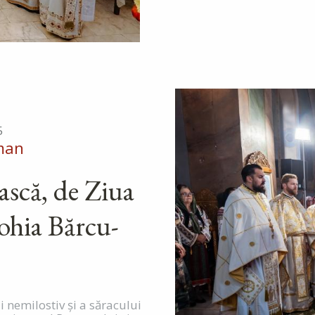
5
man
ească, de Ziua
ohia Bărcu-
 nemilostiv și a săracului