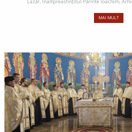
Lazăr, Înaltpreasfințitul Părinte Ioachim, Arh
MAI MULT