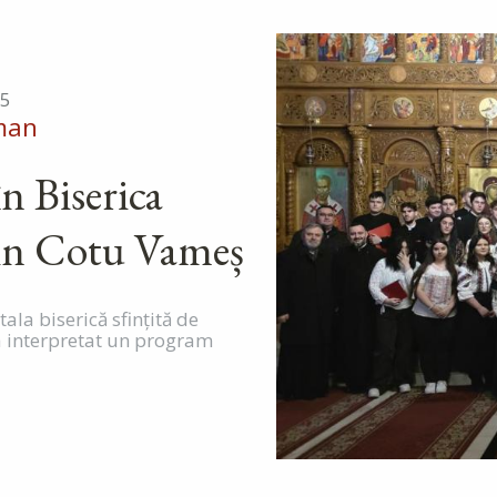
25
man
n Biserica
in Cotu Vameș
la biserică sfințită de
-a interpretat un program