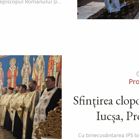
iepiscopul Romanului și...
Pr
Sfințirea clop
Iucșa, P
Cu binecuvântarea IPS I