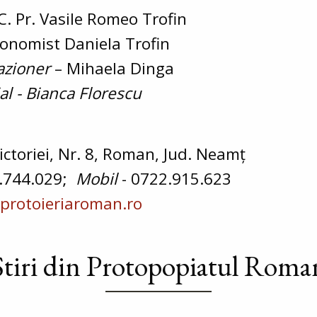
C. Pr. Vasile Romeo Trofin
onomist Daniela Trofin
azioner
– Mihaela Dinga
al - Bianca Florescu
Victoriei, Nr. 8, Roman, Jud. Neamț
.744.029;
Mobil
- 0722.915.623
protoieriaroman.ro
Știri din Protopopiatul Roma