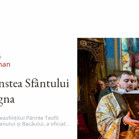
5
man
instea Sfântului
agna
easfințitul Părinte Teofil
ului și Bacăului, a oficiat...