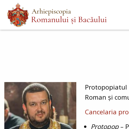
Mergi
Main
la
menu
conţinutul
principal
Protopopiatul 
Roman și comun
Cancelaria pro
Protopop
– P