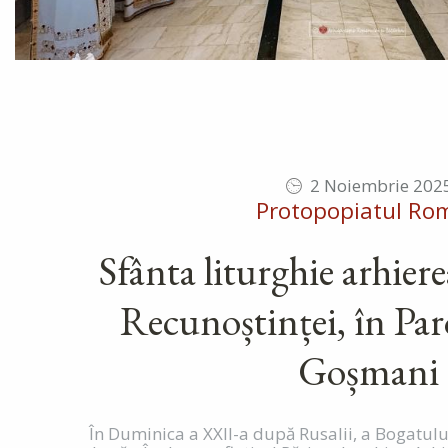
2 Noiembrie 202
Protopopiatul Ro
Sfânta liturghie arhier
Recunoștinței, în Par
Goșmani
În Duminica a XXII-a după Rusalii, a Bogatului