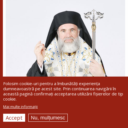
Folosim cookie-uri pentru a îmbunătăți experiența
dumneavoastră pe acest site. Prin continuarea navigării în
această pagină confirmați acceptarea utilizării fișierelor de tip
cookie.
Mai multe informații
Accept
Nu, mulțumesc
Înaltpreasfinţitul