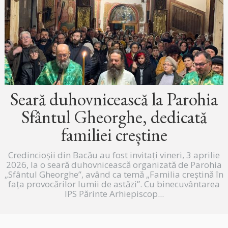
Seară duhovnicească la Parohia
Sfântul Gheorghe, dedicată
familiei creștine
Credincioșii din Bacău au fost invitați vineri, 3 aprilie
2026, la o seară duhovnicească organizată de Parohia
„Sfântul Gheorghe”, având ca temă „Familia creștină în
fața provocărilor lumii de astăzi”. Cu binecuvântarea
IPS Părinte Arhiepiscop...