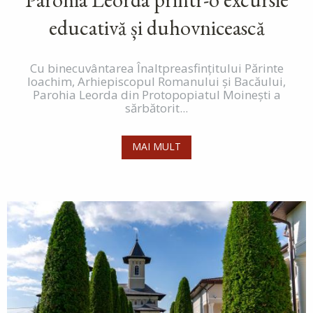
educativă și duhovnicească
Cu binecuvântarea Înaltpreasfințitului Părinte
Ioachim, Arhiepiscopul Romanului și Bacăului,
Parohia Leorda din Protopopiatul Moinești a
sărbătorit...
MAI MULT