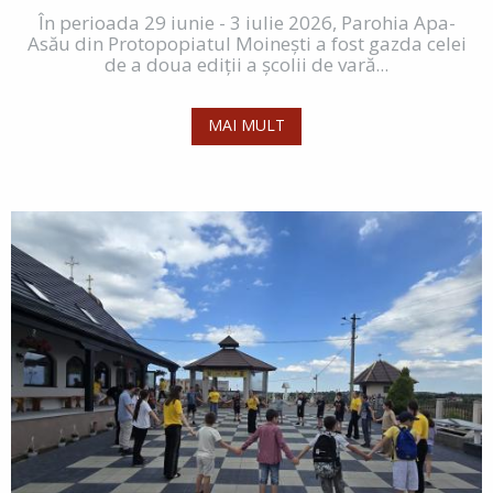
În perioada 29 iunie - 3 iulie 2026, Parohia Apa-
Asău din Protopopiatul Moinești a fost gazda celei
de a doua ediții a școlii de vară...
MAI MULT