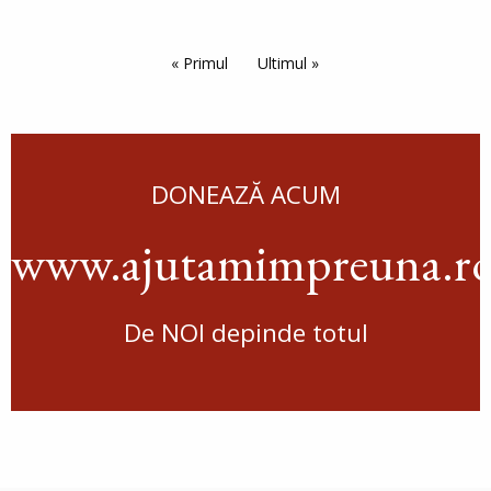
Paginare
Prima pagină
« Primul
Ultima pagină
Ultimul »
DONEAZĂ ACUM
www.ajutamimpreuna.r
De NOI depinde totul