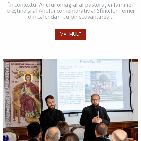
În contextul Anului omagial al pastorației familiei
creștine și al Anului comemorativ al Sfintelor femei
din calendar, cu binecuvântarea...
MAI MULT