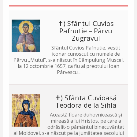
✝) Sfântul Cuvios
Pafnutie – Pârvu
Zugravul
Sfântul Cuvios Pafnutie, vestit
iconar cunoscut cu numele de
Pârvu „Mutul”, s-a născut în Câmpulung Muscel,
la 12 octombrie 1657, ca fiu al preotului Ioan
Pârvescu...
✝) Sfânta Cuvioasă
Teodora de la Sihla
Această floare duhovnicească și
mireasă a lui Hristos, pe care a
odrăslit-o pământul binecuvântat
al Moldovei, s-a născut pe la jumătatea secolului