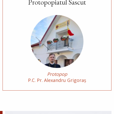
Protopopiatul Sascut
Ev. Matei 22, 23-33
doxologia.ro
Preia articolele Doxologia în site-ul tău!
Protopop
P.C. Pr. Alexandru Grigoraș