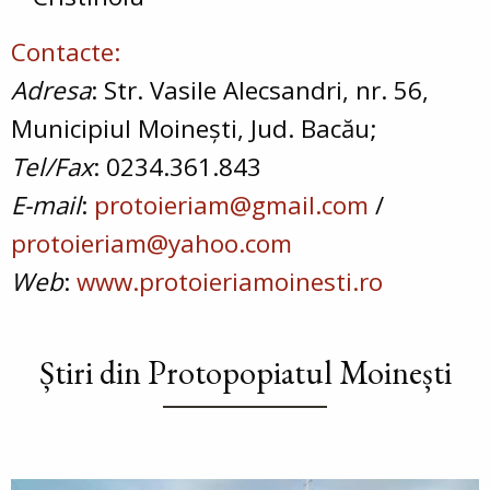
Contacte:
Adresa
: Str. Vasile Alecsandri, nr. 56,
Municipiul Moinești, Jud. Bacău;
Tel/Fax
: 0234.361.843
E-mail
:
protoieriam@gmail.com
/
protoieriam@yahoo.com
Web
:
www.protoieriamoinesti.ro
Știri din Protopopiatul Moinești