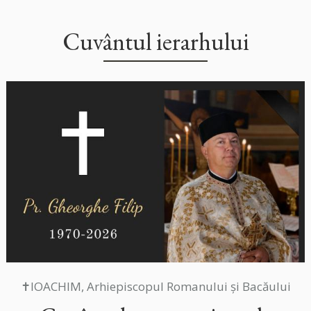
Cuvântul ierarhului
✝IOACHIM, Arhiepiscopul Romanului și Bacăului