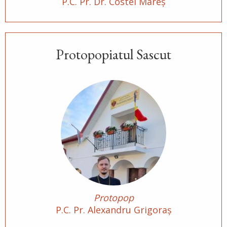
P.C. Pr. Dr. Costel Mareş
În vremea aceea s-au apropiat de Iisus saducheii,
cei ce zic că nu este înviere, și L-au întrebat, zicând:
Învățătorule, Moise a zis: «Dacă cineva moare
neavând copii, fratele...
Protopopiatul Sascut
Ev. Matei 22, 23-33
doxologia.ro
Preia articolele Doxologia în site-ul tău!
Protopop
P.C. Pr. Alexandru Grigoraș