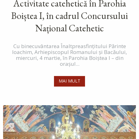
Activitate catehetică în Parohia
Boiștea I, în cadrul Concursului
Național Catehetic
Cu binecuvântarea Înaltpreasfințitului Părinte
Ioachim, Arhiepiscopul Romanului și Bacăului,
miercuri, 4 martie, în Parohia Boiștea I – din
orașul...
MAI MULT