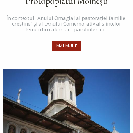
Protopopiatul Moinești
În contextul „Anului Omagial al pastorației familiei
creștine” și al „Anului Comemorativ al sfintelor
femei din calendar”, parohiile din...
MAI MULT