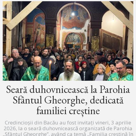
Seară duhovnicească la Parohia
Sfântul Gheorghe, dedicată
familiei creștine
Credincioșii din Bacău au fost invitați vineri, 3 aprilie
2026, la o seară duhovnicească organizată de Parohia
„Sfântul Gheorghe”, având ca temă „Familia creștină în