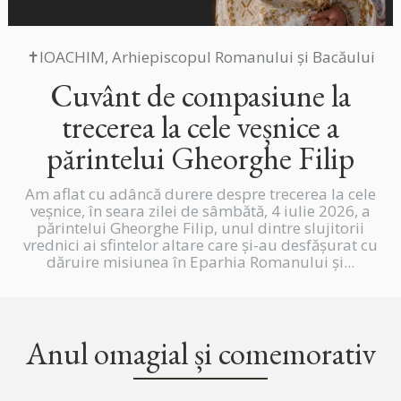
✝IOACHIM, Arhiepiscopul Romanului și Bacăului
Cuvânt de compasiune la
trecerea la cele veșnice a
părintelui Gheorghe Filip
Am aflat cu adâncă durere despre trecerea la cele
veșnice, în seara zilei de sâmbătă, 4 iulie 2026, a
părintelui Gheorghe Filip, unul dintre slujitorii
vrednici ai sfintelor altare care și-au desfășurat cu
dăruire misiunea în Eparhia Romanului și...
Anul omagial și comemorativ