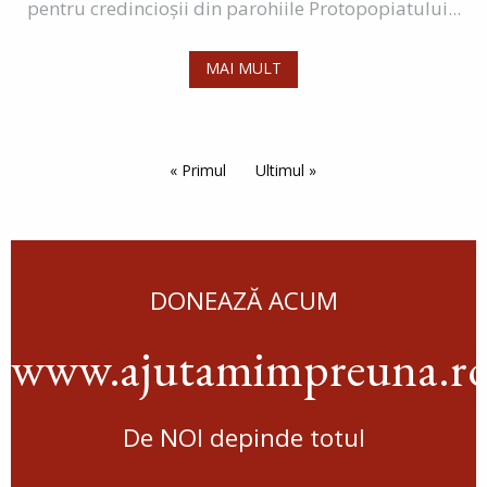
pentru credincioșii din parohiile Protopopiatului...
MAI MULT
Paginare
Prima pagină
« Primul
Ultima pagină
Ultimul »
DONEAZĂ ACUM
www.ajutamimpreuna.r
De NOI depinde totul