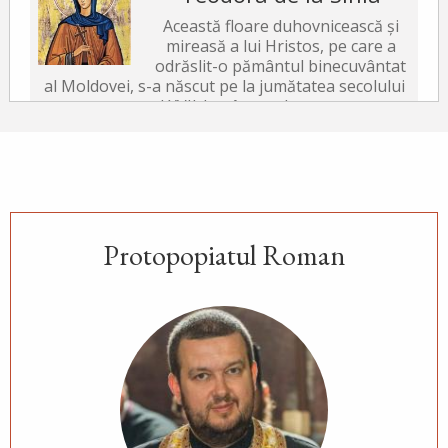
Această floare duhovnicească și
mireasă a lui Hristos, pe care a
odrăslit-o pământul binecuvântat
al Moldovei, s-a născut pe la jumătatea secolului
al XVII-lea, în satul...
După-prăznuirea
Schimbării la Față a
Domnului
Protopopiatul Roman
Schimbarea la Față a
Mântuitorului Iisus Hristos este
unul din Praznicele împărătești ale Bisericii
Ortodoxe, sărbătorită la 6 august.
Sfântul Antonie de la
Optina