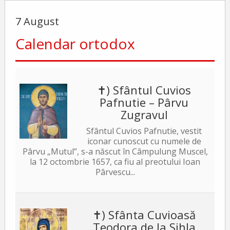
7 August
Calendar ortodox
✝) Sfântul Cuvios
Pafnutie – Pârvu
Zugravul
Sfântul Cuvios Pafnutie, vestit
iconar cunoscut cu numele de
Pârvu „Mutul”, s-a născut în Câmpulung Muscel,
la 12 octombrie 1657, ca fiu al preotului Ioan
Pârvescu...
✝) Sfânta Cuvioasă
Teodora de la Sihla