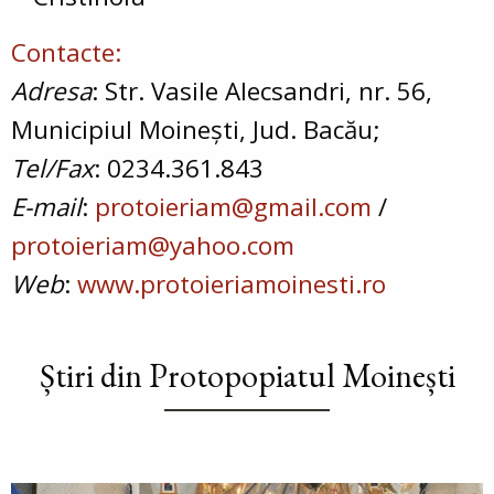
Contacte:
Adresa
: Str. Vasile Alecsandri, nr. 56,
Municipiul Moinești, Jud. Bacău;
Tel/Fax
: 0234.361.843
E-mail
:
protoieriam@gmail.com
/
protoieriam@yahoo.com
Web
:
www.protoieriamoinesti.ro
Știri din Protopopiatul Moinești