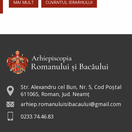
MAI MULT
CUVÂNTUL IERARHULUI
Str. Alexandru cel Bun, Nr. 5, Cod Poștal
611065, Roman, Jud. Neamț
arhiep.romanuluisibacaului@gmail.com
0233.74.46.83