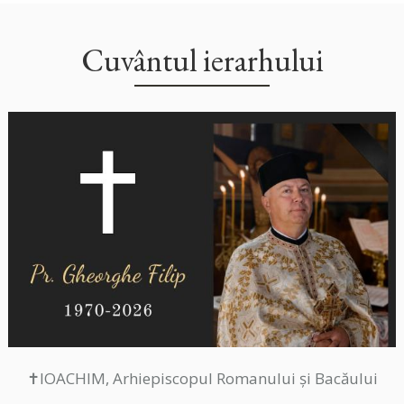
Cuvântul ierarhului
✝IOACHIM, Arhiepiscopul Romanului și Bacăului