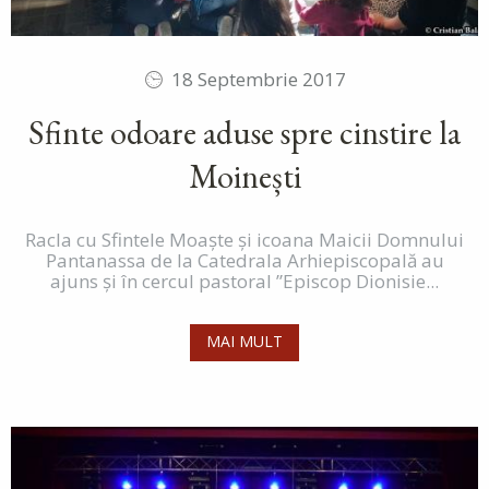
18 Septembrie 2017
Sfinte odoare aduse spre cinstire la
Moinești
Racla cu Sfintele Moaște și icoana Maicii Domnului
Pantanassa de la Catedrala Arhiepiscopală au
ajuns și în cercul pastoral ”Episcop Dionisie...
MAI MULT