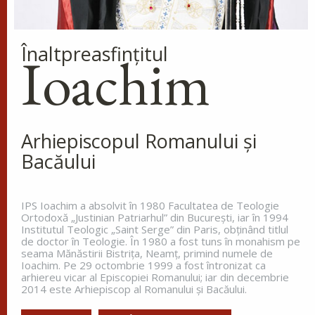
Înaltpreasfinţitul
Ioachim
Arhiepiscopul Romanului și
Bacăului
IPS Ioachim a absolvit în 1980 Facultatea de Teologie
Ortodoxă „Justinian Patriarhul” din Bucureşti, iar în 1994
Institutul Teologic „Saint Serge” din Paris, obţinând titlul
de doctor în Teologie. În 1980 a fost tuns în monahism pe
seama Mănăstirii Bistriţa, Neamţ, primind numele de
Ioachim. Pe 29 octombrie 1999 a fost întronizat ca
arhiereu vicar al Episcopiei Romanului; iar din decembrie
2014 este Arhiepiscop al Romanului și Bacăului.