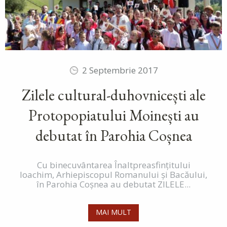
2 Septembrie 2017
Zilele cultural-duhovnicești ale
Protopopiatului Moinești au
debutat în Parohia Coșnea
Cu binecuvântarea Înaltpreasfințitului
Ioachim, Arhiepiscopul Romanului și Bacăului,
în Parohia Coșnea au debutat ZILELE...
MAI MULT