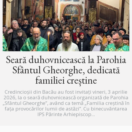
Seară duhovnicească la Parohia
Sfântul Gheorghe, dedicată
familiei creștine
Credincioșii din Bacău au fost invitați vineri, 3 aprilie
2026, la o seară duhovnicească organizată de Parohia
„Sfântul Gheorghe”, având ca temă „Familia creștină în
fața provocărilor lumii de astăzi”. Cu binecuvântarea
IPS Părinte Arhiepiscop...