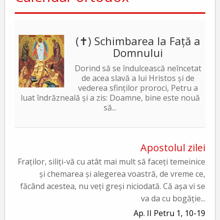
(✝) Schimbarea la Față a
Domnului
Dorind să se îndulcească neîncetat
de acea slavă a lui Hristos și de
vederea sfinților proroci, Petru a
luat îndrăzneală și a zis: Doamne, bine este nouă
să...
Apostolul zilei
Fraților, siliți-vă cu atât mai mult să faceți temeinice
și chemarea și alegerea voastră, de vreme ce,
făcând acestea, nu veți greși niciodată. Că așa vi se
va da cu bogăție...
Ap. II Petru 1, 10-19