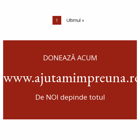
Paginare
Pagina curentă
1
Ultima pagină
Ultimul »
DONEAZĂ ACUM
www.ajutamimpreuna.r
De NOI depinde totul