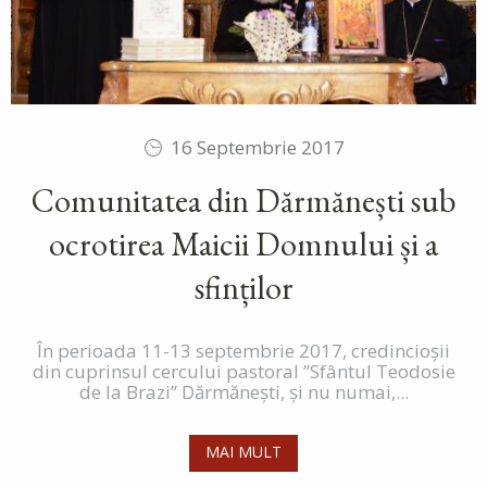
16 Septembrie 2017
Comunitatea din Dărmănești sub
ocrotirea Maicii Domnului și a
sfinților
În perioada 11-13 septembrie 2017, credincioșii
din cuprinsul cercului pastoral ”Sfântul Teodosie
de la Brazi” Dărmănești, și nu numai,...
MAI MULT