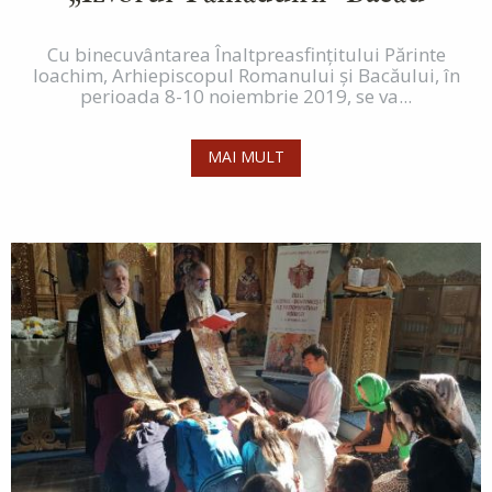
Cu binecuvântarea Înaltpreasfinţitului Părinte
Ioachim, Arhiepiscopul Romanului şi Bacăului, în
perioada 8-10 noiembrie 2019, se va...
MAI MULT