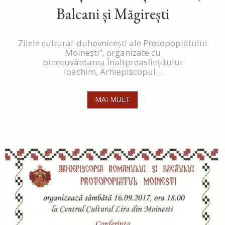
Balcani și Măgirești
Zilele cultural-duhovnicești ale Protopopiatului
Moinești”, organizate cu
binecuvântarea Înaltpreasfințitului
Ioachim, Arhiepiscopul...
MAI MULT