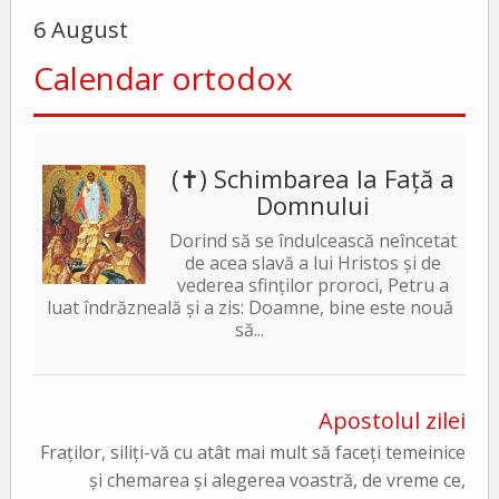
6 August
Calendar ortodox
(✝) Schimbarea la Față a
Domnului
Dorind să se îndulcească neîncetat
de acea slavă a lui Hristos și de
vederea sfinților proroci, Petru a
luat îndrăzneală și a zis: Doamne, bine este nouă
să...
Apostolul zilei
Fraților, siliți-vă cu atât mai mult să faceți temeinice
și chemarea și alegerea voastră, de vreme ce,