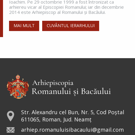
Ioachim. Pe 29 octombrie 1999 a fost întronizat ca
arhiereu vicar al Episcopiei Romanului; iar din decembrie
2014 este Arhiepiscop al Romanului și Bacăului.
MAI MULT
CUVÂNTUL IERARHULUI
Str. Alexandru cel Bun, Nr. 5, Cod Poștal
611065, Roman, Jud. Neamț
arhiep.romanuluisibacaului@gmail.com