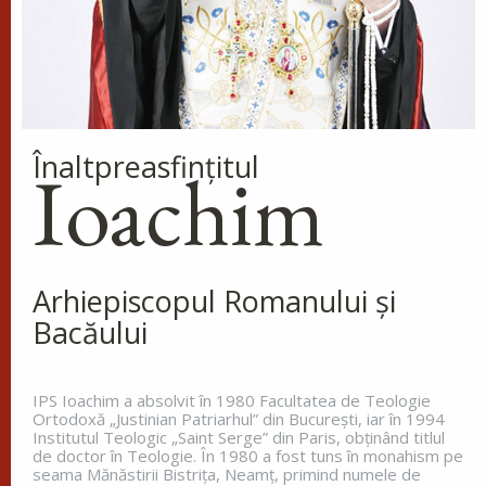
Înaltpreasfinţitul
Ioachim
Arhiepiscopul Romanului și
Bacăului
IPS Ioachim a absolvit în 1980 Facultatea de Teologie
Ortodoxă „Justinian Patriarhul” din Bucureşti, iar în 1994
Institutul Teologic „Saint Serge” din Paris, obţinând titlul
de doctor în Teologie. În 1980 a fost tuns în monahism pe
seama Mănăstirii Bistriţa, Neamţ, primind numele de