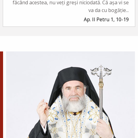
făcând acestea, nu veți greși niciodată. Că așa vi se
va da cu bogăție...
Ap. II Petru 1, 10-19
Evanghelia zilei
În vremea aceea a luat Iisus cu Sine pe Petru și pe
Iacov și pe Ioan, fratele lui, și i-a dus într-un munte
înalt, de o parte. Și S-a schimbat la față înaintea lor...
Ev. Matei 17, 1-9
doxologia.ro
Preia articolele Doxologia în site-ul tău!