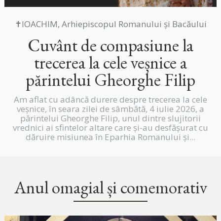
✝IOACHIM, Arhiepiscopul Romanului și Bacăului
Cuvânt de compasiune la
trecerea la cele veșnice a
părintelui Gheorghe Filip
Am aflat cu adâncă durere despre trecerea la cele
veșnice, în seara zilei de sâmbătă, 4 iulie 2026, a
părintelui Gheorghe Filip, unul dintre slujitorii
vrednici ai sfintelor altare care și-au desfășurat cu
dăruire misiunea în Eparhia Romanului și...
Anul omagial și comemorativ