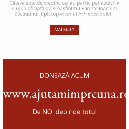
Câteva sute de credincioşi au participat astăzi la
slujba oficiată de Preasfinţitul Părinte Ioachim
Băcăuanul, Episcop-vicar al Arhiepiscopiei...
MAI MULT
DONEAZĂ ACUM
www.ajutamimpreuna.r
De NOI depinde totul