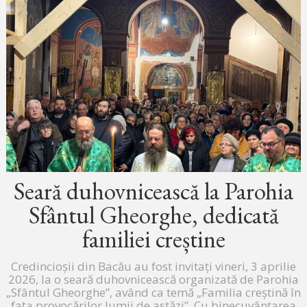
Seară duhovnicească la Parohia
Sfântul Gheorghe, dedicată
familiei creștine
Credincioșii din Bacău au fost invitați vineri, 3 aprilie
2026, la o seară duhovnicească organizată de Parohia
„Sfântul Gheorghe”, având ca temă „Familia creștină în
fața provocărilor lumii de astăzi”. Cu binecuvântarea