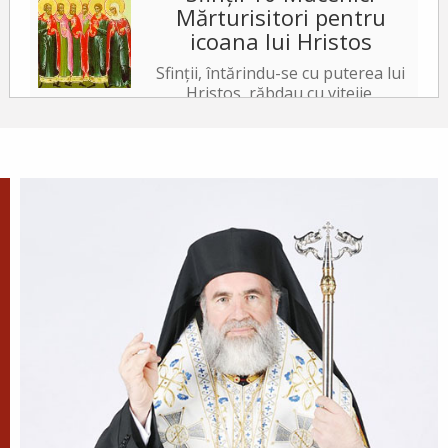
Mărturisitori pentru
icoana lui Hristos
Sfinții, întărindu-se cu puterea lui
Hristos, răbdau cu vitejie,
neslăbind cu trupurile. Iar tiranul, văzând acest
lucru, a poruncit să le ardă fețele cu fiare arse,...
✝) Duminica a 10-a după
Rusalii (Vindecarea
lunaticului)
În vremea aceea s-a apropiat de
Iisus un om, îngenunchind
înaintea Lui și zicându-I: Doamne, miluiește pe
fiul meu, că este lunatic și pătimește rău,
căci adesea...