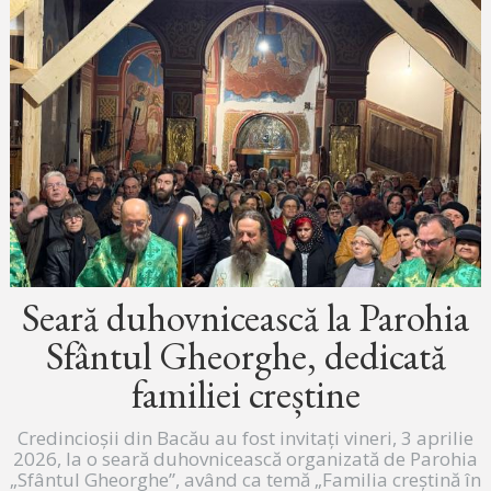
Seară duhovnicească la Parohia
Sfântul Gheorghe, dedicată
familiei creștine
Credincioșii din Bacău au fost invitați vineri, 3 aprilie
2026, la o seară duhovnicească organizată de Parohia
„Sfântul Gheorghe”, având ca temă „Familia creștină în