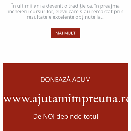
În ultimii ani a devenit o tradiție ca, în preajma
încheierii cursurilor, elevii care s-au remarcat prin
rezultatele excelente obținute la...
MAI MULT
DONEAZĂ ACUM
www.ajutamimpreuna.r
De NOI depinde totul