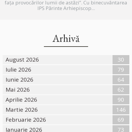
fața provocărilor lumii de astăzi”. Cu binecuvântarea
IPS Părinte Arhiepiscop...
Arhivă
August 2026
30
Iulie 2026
79
Iunie 2026
64
Mai 2026
62
Aprilie 2026
90
Martie 2026
146
Februarie 2026
69
Ianuarie 2026
73