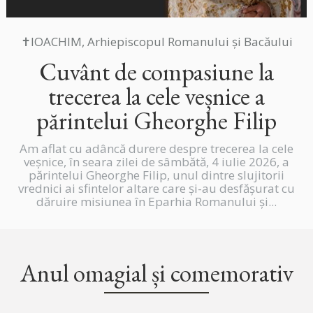
✝IOACHIM, Arhiepiscopul Romanului și Bacăului
Cuvânt de compasiune la
trecerea la cele veșnice a
părintelui Gheorghe Filip
Am aflat cu adâncă durere despre trecerea la cele
veșnice, în seara zilei de sâmbătă, 4 iulie 2026, a
părintelui Gheorghe Filip, unul dintre slujitorii
vrednici ai sfintelor altare care și-au desfășurat cu
dăruire misiunea în Eparhia Romanului și...
Anul omagial și comemorativ