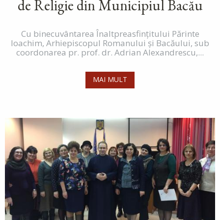
de Religie din Municipiul Bacău
Cu binecuvântarea Înaltpreasfinţitului Părinte
Ioachim, Arhiepiscopul Romanului şi Bacăului, sub
coordonarea pr. prof. dr. Adrian Alexandrescu,...
MAI MULT