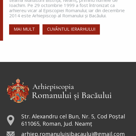
Ioachim. Pe 29 octombrie 1999 a fost întronizat ca
arhiereu vicar al Episcopiei Romanului; iar din decembrie
2014 este Arhiepiscop al Romanului și Bacăului.
MAI MULT
CUVÂNTUL IERARHULUI
Str. Alexandru cel Bun, Nr. 5, Cod Poștal
611065, Roman, Jud. Neamț
arhiep.romanuluisibacaului@gmail.com