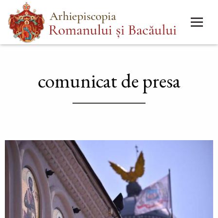
Mergi
Main
la
menu
conţinutul
principal
comunicat de presa