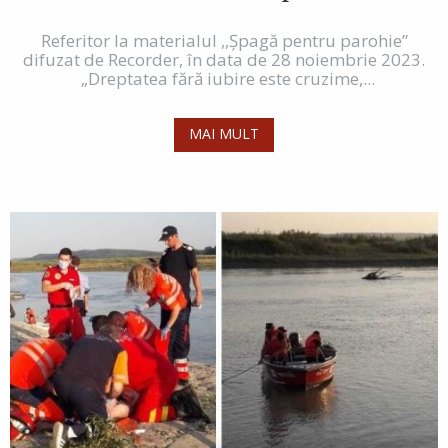
Referitor la materialul ,,Șpagă pentru parohie”
difuzat de Recorder, în data de 28 noiembrie 2023.
„Dreptatea fără iubire este cruzime,...
MAI MULT