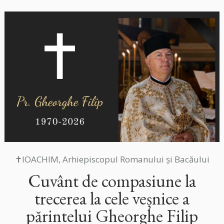
✝IOACHIM, Arhiepiscopul Romanului și Bacăului
Cuvânt de compasiune la
trecerea la cele veșnice a
părintelui Gheorghe Filip