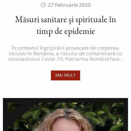
27 Februarie 2020
Măsuri sanitare şi spirituale în
timp de epidemie
În contextul îngrijorării provocate de creșterea,
inclusiv în România, a riscului de contaminare cu
coronavirusul Covid–19, Patriarhia Română face...
MAI MULT