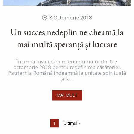
8 Octombrie 2018
Un succes nedeplin ne cheamă la
mai multă speranţă şi lucrare
În urma invalidării referendumului din 6-7
octombrie 2018 pentru redefinirea căsătoriei,
Patriarhia Română îndeamnă la unitate spirituală
şi la...
MAI MULT
Paginare
Pagina curentă
1
Ultima pagină
Ultimul »