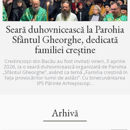
Seară duhovnicească la Parohia
Sfântul Gheorghe, dedicată
familiei creștine
Credincioșii din Bacău au fost invitați vineri, 3 aprilie
2026, la o seară duhovnicească organizată de Parohia
„Sfântul Gheorghe”, având ca temă „Familia creștină în
fața provocărilor lumii de astăzi”. Cu binecuvântarea
IPS Părinte Arhiepiscop...
Arhivă