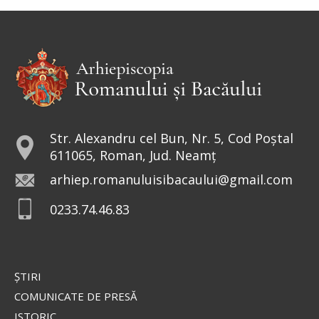
strâng darea (
pentru templu
) și i-au zis: Învățătorul
vostru nu plătește darea? Ba da! – a zis el. Dar
intrând...
Ev. Matei 17, 24-27; 18, 1-4
doxologia.ro
Preia articolele Doxologia în site-ul tău!
Str. Alexandru cel Bun, Nr. 5, Cod Poștal
611065, Roman, Jud. Neamț
arhiep.romanuluisibacaului@gmail.com
0233.74.46.83
ŞTIRI
COMUNICATE DE PRESĂ
ISTORIC