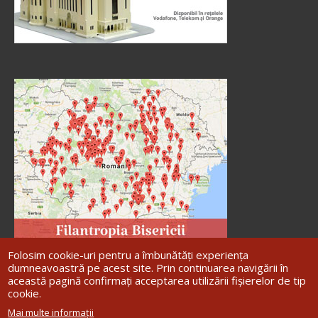
Folosim cookie-uri pentru a îmbunătăți experiența
dumneavoastră pe acest site. Prin continuarea navigării în
această pagină confirmați acceptarea utilizării fișierelor de tip
cookie.
Site dezvoltat de
DOXOLOGIA MEDIA
,
Mai multe informații
Arhiepiscopia Iașilor | ©
Arhiepiscopia