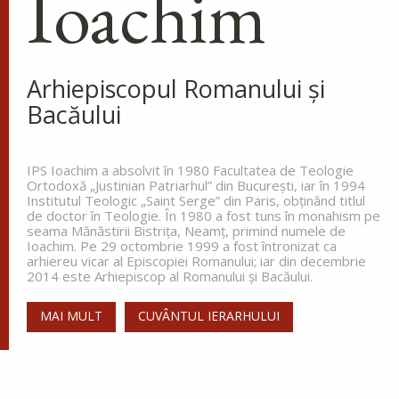
Ioachim
Maicii Domnului de pe
Tolga (Tolgska)
La miezul nopții, când toată lumea
dormea, sfântul s-a trezit și a
Arhiepiscopul Romanului și
văzut o lumină care lumina întreg ținutul. Aceasta
Bacăului
lumină venea de la o coloană de foc de pe
celălalt...
IPS Ioachim a absolvit în 1980 Facultatea de Teologie
Ortodoxă „Justinian Patriarhul” din Bucureşti, iar în 1994
Institutul Teologic „Saint Serge” din Paris, obţinând titlul
Apostolul zilei
de doctor în Teologie. În 1980 a fost tuns în monahism pe
seama Mănăstirii Bistriţa, Neamţ, primind numele de
Fraților, vă îndemn, pentru Domnul nostru Iisus
Ioachim. Pe 29 octombrie 1999 a fost întronizat ca
Hristos și pentru iubirea Duhului Sfânt, ca
arhiereu vicar al Episcopiei Romanului; iar din decembrie
împreună cu mine, să luptați în rugăciuni către
2014 este Arhiepiscop al Romanului și Bacăului.
Dumnezeu pentru mine, ca să scap de...
MAI MULT
CUVÂNTUL IERARHULUI
Ap. Romani 15, 30-33
Evanghelia zilei
În vremea aceea s-au apropiat de Petru cei ce