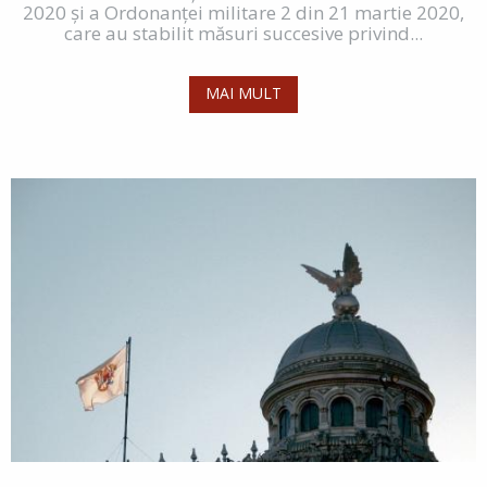
2020 şi a Ordonanţei militare 2 din 21 martie 2020,
care au stabilit măsuri succesive privind...
MAI MULT