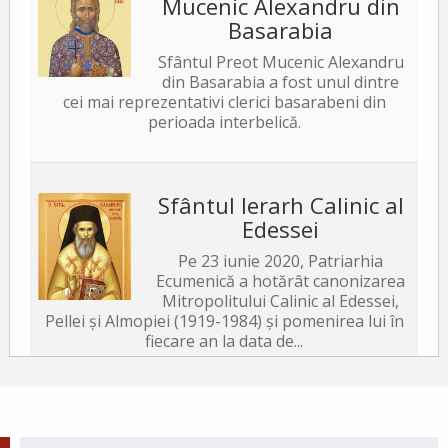
Mucenic Alexandru din
Basarabia
Sfântul Preot Mucenic Alexandru
din Basarabia a fost unul dintre
cei mai reprezentativi clerici basarabeni din
perioada interbelică.
Sfântul Ierarh Calinic al
Edessei
Pe 23 iunie 2020, Patriarhia
Ecumenică a hotărât canonizarea
Mitropolitului Calinic al Edessei,
Pellei și Almopiei (1919-1984) și pomenirea lui în
fiecare an la data de...
Sfântul Ierarh Emilian
Mărturisitorul, Episcopul