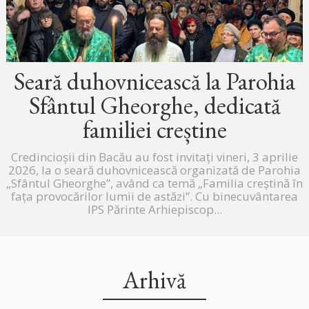
Seară duhovnicească la Parohia
Sfântul Gheorghe, dedicată
familiei creștine
Credincioșii din Bacău au fost invitați vineri, 3 aprilie
2026, la o seară duhovnicească organizată de Parohia
„Sfântul Gheorghe”, având ca temă „Familia creștină în
fața provocărilor lumii de astăzi”. Cu binecuvântarea
IPS Părinte Arhiepiscop...
Arhivă