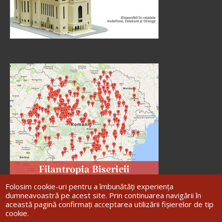
Folosim cookie-uri pentru a îmbunătăți experiența
dumneavoastră pe acest site. Prin continuarea navigării în
această pagină confirmați acceptarea utilizării fișierelor de tip
cookie.
Site dezvoltat de
DOXOLOGIA MEDIA
,