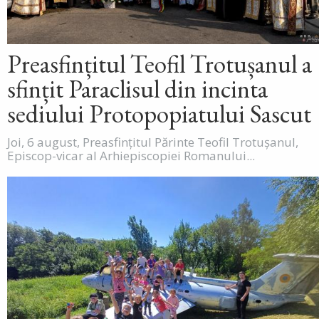
Preasfințitul Teofil Trotușanul a
sfințit Paraclisul din incinta
sediului Protopopiatului Sascut
Joi, 6 august, Preasfințitul Părinte Teofil Trotușanul,
Episcop-vicar al Arhiepiscopiei Romanului...