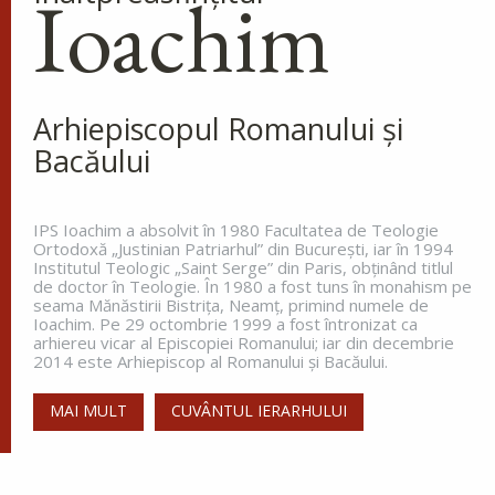
Ioachim
Cinstirea Sfintei Icoane a
Maicii Domnului de pe
Tolga (Tolgska)
La miezul nopții, când toată lumea
dormea, sfântul s-a trezit și a
Arhiepiscopul Romanului și
văzut o lumină care lumina întreg ținutul. Aceasta
Bacăului
lumină venea de la o coloană de foc de pe
celălalt...
IPS Ioachim a absolvit în 1980 Facultatea de Teologie
Ortodoxă „Justinian Patriarhul” din Bucureşti, iar în 1994
Institutul Teologic „Saint Serge” din Paris, obţinând titlul
Apostolul zilei
de doctor în Teologie. În 1980 a fost tuns în monahism pe
seama Mănăstirii Bistriţa, Neamţ, primind numele de
Fraților, vă îndemn, pentru Domnul nostru Iisus
Ioachim. Pe 29 octombrie 1999 a fost întronizat ca
Hristos și pentru iubirea Duhului Sfânt, ca
arhiereu vicar al Episcopiei Romanului; iar din decembrie
împreună cu mine, să luptați în rugăciuni către
2014 este Arhiepiscop al Romanului și Bacăului.
Dumnezeu pentru mine, ca să scap de...
MAI MULT
CUVÂNTUL IERARHULUI
Ap. Romani 15, 30-33
Evanghelia zilei