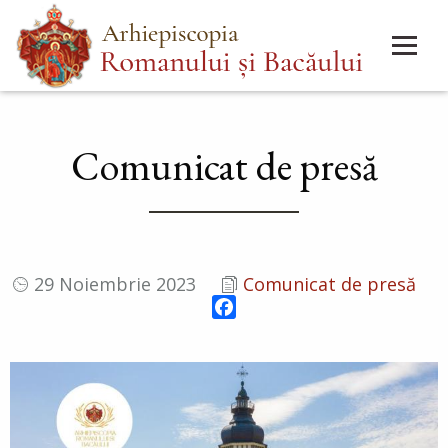
Mergi
Main
la
menu
conţinutul
principal
Comunicat de presă
29 Noiembrie 2023
Comunicat de presă
Facebook