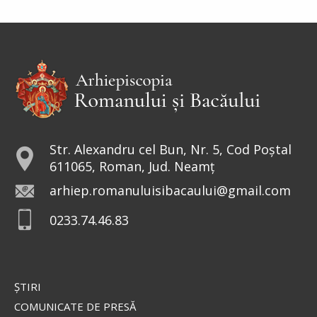
În vremea aceea s-au apropiat de Petru cei ce
strâng darea (
pentru templu
) și i-au zis: Învățătorul
vostru nu plătește darea? Ba da! – a zis el. Dar
intrând...
Ev. Matei 17, 24-27; 18, 1-4
doxologia.ro
Preia articolele Doxologia în site-ul tău!
Str. Alexandru cel Bun, Nr. 5, Cod Poștal
611065, Roman, Jud. Neamț
arhiep.romanuluisibacaului@gmail.com
0233.74.46.83
ŞTIRI
COMUNICATE DE PRESĂ