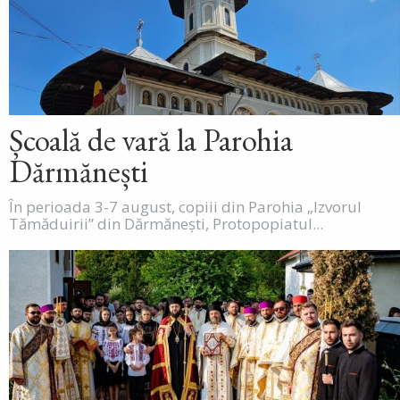
Școală de vară la Parohia
Dărmănești
În perioada 3-7 august, copiii din Parohia „Izvorul
Tămăduirii” din Dărmănești, Protopopiatul...