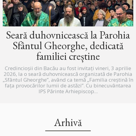
Seară duhovnicească la Parohia
Sfântul Gheorghe, dedicată
familiei creștine
Credincioșii din Bacău au fost invitați vineri, 3 aprilie
2026, la o seară duhovnicească organizată de Parohia
„Sfântul Gheorghe”, având ca temă „Familia creștină în
fața provocărilor lumii de astăzi”. Cu binecuvântarea
IPS Părinte Arhiepiscop...
Arhivă