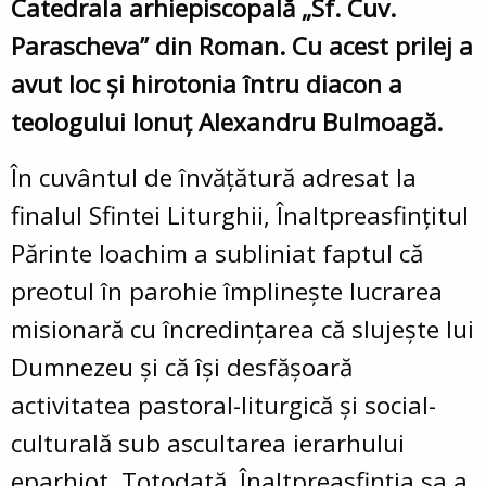
Catedrala arhiepiscopală „Sf. Cuv.
Parascheva” din Roman. Cu acest prilej a
avut loc și hirotonia întru diacon a
teologului Ionuț Alexandru Bulmoagă.
În cuvântul de învățătură adresat la
finalul Sfintei Liturghii, Înaltpreasfințitul
Părinte Ioachim a subliniat faptul că
preotul în parohie împlinește lucrarea
misionară cu încredințarea că slujește lui
Dumnezeu și că își desfășoară
activitatea pastoral-liturgică și social-
culturală sub ascultarea ierarhului
eparhiot. Totodată, Înaltpreasfinția sa a