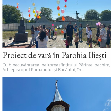
Proiect de vară în Parohia Iliești
Cu binecuvântarea Înaltpreasfințitului Părinte Ioachim,
Arhiepiscopul Romanului și Bacăului, în...