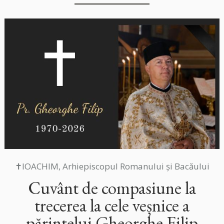
✝IOACHIM, Arhiepiscopul Romanului și Bacăului
Cuvânt de compasiune la
trecerea la cele veșnice a
părintelui Gheorghe Filip