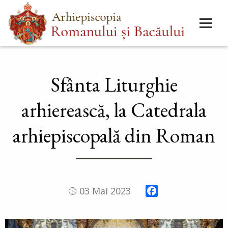
Mergi
Main
la
menu
conţinutul
principal
Sfânta Liturghie
arhierească, la Catedrala
arhiepiscopală din Roman
Facebook
03 Mai 2023