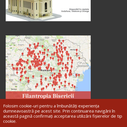
Folosim cookie-uri pentru a îmbunătăți experiența
dumneavoastră pe acest site. Prin continuarea navigării în
această pagină confirmați acceptarea utilizării fișierelor de tip
cookie.
Site dezvoltat de
DOXOLOGIA MEDIA
,