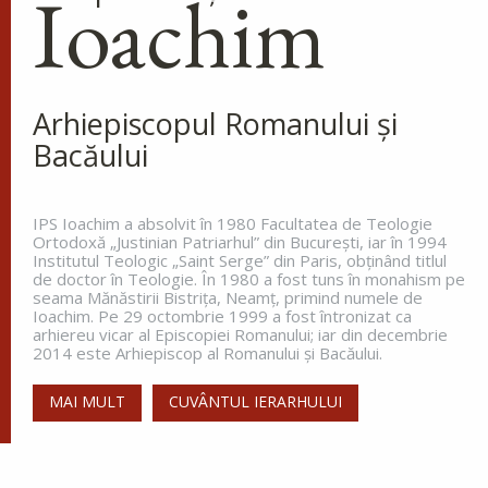
Ioachim
Cinstirea Sfintei Icoane a
Maicii Domnului de pe
Tolga (Tolgska)
La miezul nopții, când toată lumea
dormea, sfântul s-a trezit și a
Arhiepiscopul Romanului și
văzut o lumină care lumina întreg ținutul. Aceasta
Bacăului
lumină venea de la o coloană de foc de pe
celălalt...
IPS Ioachim a absolvit în 1980 Facultatea de Teologie
Ortodoxă „Justinian Patriarhul” din Bucureşti, iar în 1994
Institutul Teologic „Saint Serge” din Paris, obţinând titlul
Apostolul zilei
de doctor în Teologie. În 1980 a fost tuns în monahism pe
seama Mănăstirii Bistriţa, Neamţ, primind numele de
Fraților, vă îndemn, pentru Domnul nostru Iisus
Ioachim. Pe 29 octombrie 1999 a fost întronizat ca
Hristos și pentru iubirea Duhului Sfânt, ca
arhiereu vicar al Episcopiei Romanului; iar din decembrie
împreună cu mine, să luptați în rugăciuni către
2014 este Arhiepiscop al Romanului și Bacăului.
Dumnezeu pentru mine, ca să scap de...
MAI MULT
CUVÂNTUL IERARHULUI
Ap. Romani 15, 30-33
Evanghelia zilei