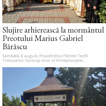
Slujire arhierească la mormântul
Preotului Marius Gabriel
Bărăscu
Sâmbătă, 8 august, Preasfințitul Părinte Teofil
Trotușanul, Episcop-vicar al Arhiepiscopiei...