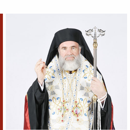
Sfântul Ierarh Emilian
Mărturisitorul, Episcopul
Cizicului
Sfântul Ierarh Emilian,
mărturisitorul lui Hristos, a trăit
pe vremea împărăției lui Leon Armeanul,
luptătorul împotriva icoanelor, și fiind el episcop
al Cizicului, de...
Sfântul Ierarh Miron,
Episcopul Cretei
Pentru o viață îmbunătățită ca
aceasta a fost pus preot al sfintei
biserici a lui Dumnezeu și învăța
popoarele sfânta bună credință și le întărea spre
nevoințele cele...