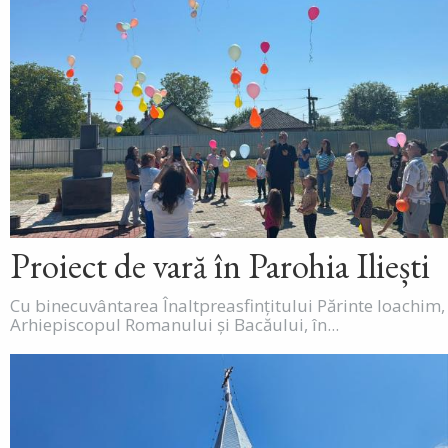
Proiect de vară în Parohia Iliești
Cu binecuvântarea Înaltpreasfințitului Părinte Ioachim,
Arhiepiscopul Romanului și Bacăului, în...