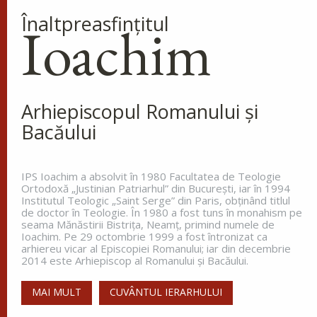
Înaltpreasfinţitul
Ioachim
Cinstirea Sfintei Icoane a
Maicii Domnului de pe
Tolga (Tolgska)
La miezul nopții, când toată lumea
dormea, sfântul s-a trezit și a
Arhiepiscopul Romanului și
văzut o lumină care lumina întreg ținutul. Aceasta
Bacăului
lumină venea de la o coloană de foc de pe
celălalt...
IPS Ioachim a absolvit în 1980 Facultatea de Teologie
Ortodoxă „Justinian Patriarhul” din Bucureşti, iar în 1994
Institutul Teologic „Saint Serge” din Paris, obţinând titlul
Apostolul zilei
de doctor în Teologie. În 1980 a fost tuns în monahism pe
seama Mănăstirii Bistriţa, Neamţ, primind numele de
Fraților, vă îndemn, pentru Domnul nostru Iisus
Ioachim. Pe 29 octombrie 1999 a fost întronizat ca
Hristos și pentru iubirea Duhului Sfânt, ca
arhiereu vicar al Episcopiei Romanului; iar din decembrie
împreună cu mine, să luptați în rugăciuni către
2014 este Arhiepiscop al Romanului și Bacăului.
Dumnezeu pentru mine, ca să scap de...
MAI MULT
CUVÂNTUL IERARHULUI
Ap. Romani 15, 30-33