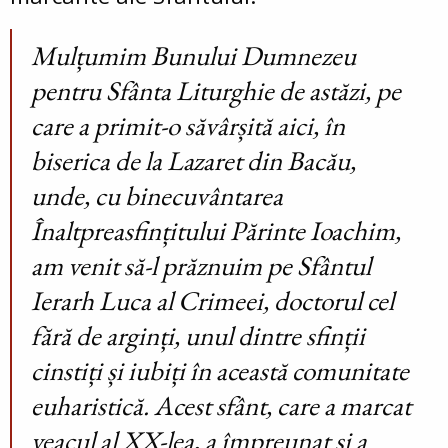
Mulțumim Bunului Dumnezeu
pentru Sfânta Liturghie de astăzi, pe
care a primit-o săvârșită aici, în
biserica de la Lazaret din Bacău,
unde, cu binecuvântarea
Înaltpreasfințitului Părinte Ioachim,
am venit să-l prăznuim pe Sfântul
Ierarh Luca al Crimeei, doctorul cel
fără de arginți, unul dintre sfinții
cinstiți și iubiți în această comunitate
euharistică. Acest sfânt, care a marcat
veacul al XX-lea, a împreunat și a