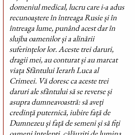
domeniul medical, lucru care i-a adus
recunoaștere în întreaga Rusie și în
întreaga lume, punând acest dar în
slujba oamenilor și a alinării
suferințelor lor. Aceste trei daruri,
dragii mei, au conturat și au marcat
viața Sfântului Ierarh Luca al
Crimeei. Vă doresc ca aceste trei
daruri ale sfântului să se reverse și
asupra dumneavoastră: să aveți
credință puternică, iubire față de
Dumnezeu și față de semeni și să fiți
oameni înțelepți, călăuziți de lumina