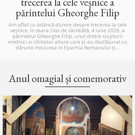
trecerea la cele veșnice a
părintelui Gheorghe Filip
Am aflat cu adâncă durere despre trecerea la cele
veșnice, în seara zilei de sâmbătă, 4 iulie 2026, a
părintelui Gheorghe Filip, unul dintre slujitorii
vrednici ai sfintelor altare care și-au desfășurat cu
dăruire misiunea în Eparhia Romanului și...
Anul omagial și comemorativ