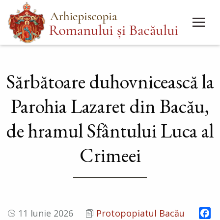
Mergi
Main
la
menu
conţinutul
principal
Sărbătoare duhovnicească la
Parohia Lazaret din Bacău,
de hramul Sfântului Luca al
Crimeei
Fa
11 Iunie 2026
Protopopiatul Bacău