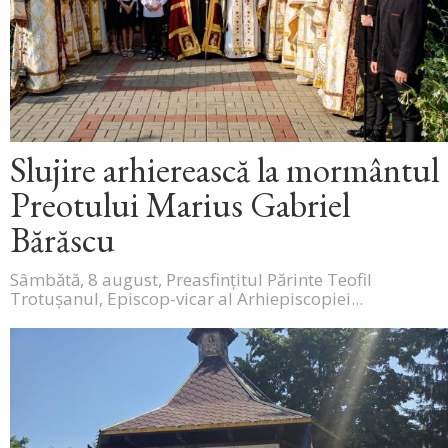
Slujire arhierească la mormântul
Preotului Marius Gabriel
Bărăscu
Sâmbătă, 8 august, Preasfințitul Părinte Teofil
Trotușanul, Episcop-vicar al Arhiepiscopiei...