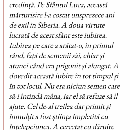
credință. Pe Sfântul Luca, această
mărturisire l-a costat unsprezece ani
de exil în Siberia. A doua virtute
lucrată de acest sfânt este iubirea.
Iubirea pe care a arătat-o, în primul
rând, față de semenii săi, chiar și
atunci când era prigonit și alungat. A
dovedit această iubire în tot timpul și
în tot locul. Nu era niciun semen care
să-i întindă mâna, iar el să refuze să îl
ajute. Cel de-al treilea dar primit și
înmulțit a fost știința împletită cu
înțelepciunea. A cercetat cu dăruire