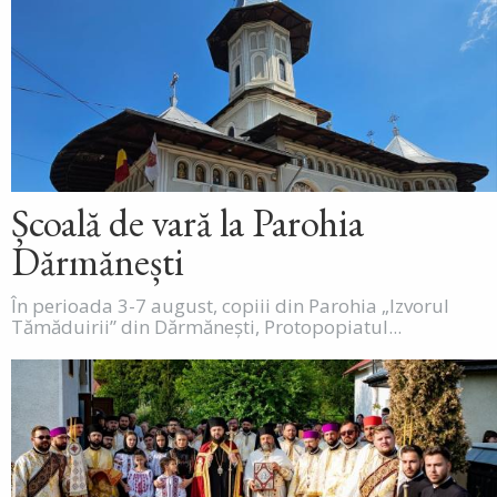
Școală de vară la Parohia
Dărmănești
În perioada 3-7 august, copiii din Parohia „Izvorul
Tămăduirii” din Dărmănești, Protopopiatul...