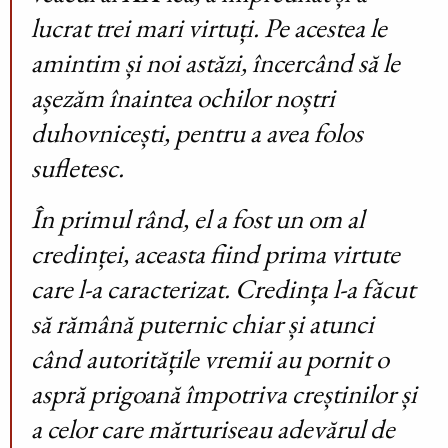
lucrat trei mari virtuți. Pe acestea le
amintim și noi astăzi, încercând să le
așezăm înaintea ochilor noștri
duhovnicești, pentru a avea folos
sufletesc.
În primul rând, el a fost un om al
credinței, aceasta fiind prima virtute
care l-a caracterizat. Credința l-a făcut
să rămână puternic chiar și atunci
când autoritățile vremii au pornit o
aspră prigoană împotriva creștinilor și
a celor care mărturiseau adevărul de