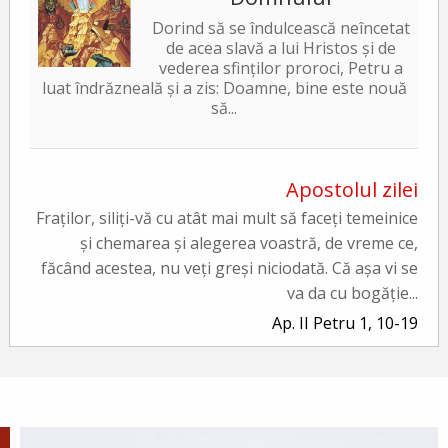
Dorind să se îndulcească neîncetat
de acea slavă a lui Hristos și de
vederea sfinților proroci, Petru a
luat îndrăzneală și a zis: Doamne, bine este nouă
să...
Apostolul zilei
Fraților, siliți-vă cu atât mai mult să faceți temeinice
și chemarea și alegerea voastră, de vreme ce,
făcând acestea, nu veți greși niciodată. Că așa vi se
va da cu bogăție...
Ap. II Petru 1, 10-19
Evanghelia zilei
În vremea aceea a luat Iisus cu Sine pe Petru și pe
Iacov și pe Ioan, fratele lui, și i-a dus într-un munte