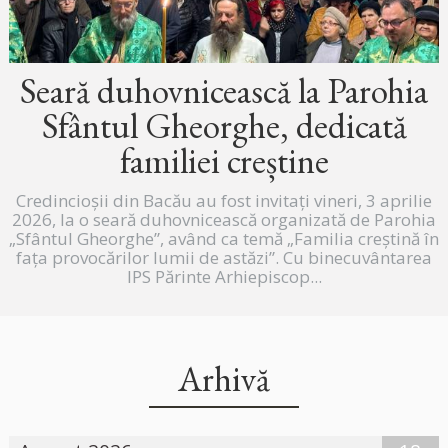
Seară duhovnicească la Parohia
Sfântul Gheorghe, dedicată
familiei creștine
Credincioșii din Bacău au fost invitați vineri, 3 aprilie
2026, la o seară duhovnicească organizată de Parohia
„Sfântul Gheorghe”, având ca temă „Familia creștină în
fața provocărilor lumii de astăzi”. Cu binecuvântarea
IPS Părinte Arhiepiscop...
Arhivă