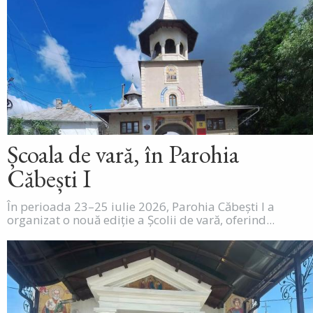
Școala de vară, în Parohia
Căbești I
În perioada 23–25 iulie 2026, Parohia Căbești I a
organizat o nouă ediție a Școlii de vară, oferind...