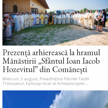
Prezență arhierească la hramul
Mănăstirii „Sfântul Ioan Iacob
Hozevitul” din Comănești
Miercuri, 5 august, Preasfințitul Părinte Teofil
Trotușanul, Episcop-vicar al Arhiepiscopiei...