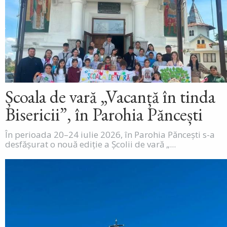
Școala de vară „Vacanță în tinda
Bisericii”, în Parohia Păncești
În perioada 20–24 iulie 2026, în Parohia Păncești s-a
desfășurat o nouă ediție a Școlii de vară „...