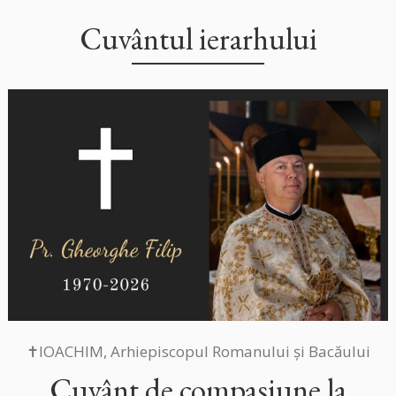
Cuvântul ierarhului
✝IOACHIM, Arhiepiscopul Romanului și Bacăului
Cuvânt de compasiune la