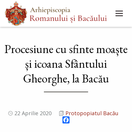
Mergi
Main
la
menu
conţinutul
principal
Procesiune cu sfinte moaște
și icoana Sfântului
Gheorghe, la Bacău
22 Aprilie 2020
Protopopiatul Bacău
Facebook