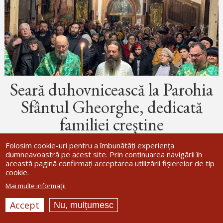
Seară duhovnicească la Parohia
Sfântul Gheorghe, dedicată
familiei creștine
Credincioșii din Bacău au fost invitați vineri, 3 aprilie
Folosim cookie-uri pentru a îmbunătăți experiența
2026, la o seară duhovnicească organizată de Parohia
dumneavoastră pe acest site. Prin continuarea navigării în
„Sfântul Gheorghe”, având ca temă „Familia creștină în
această pagină confirmați acceptarea utilizării fișierelor de tip
fața provocărilor lumii de astăzi”. Cu binecuvântarea
cookie.
IPS Părinte Arhiepiscop...
Mai multe informații
Accept
Nu, mulțumesc