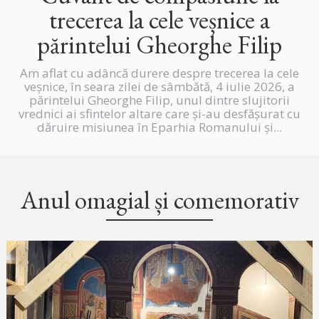
trecerea la cele veșnice a
părintelui Gheorghe Filip
Am aflat cu adâncă durere despre trecerea la cele
veșnice, în seara zilei de sâmbătă, 4 iulie 2026, a
părintelui Gheorghe Filip, unul dintre slujitorii
vrednici ai sfintelor altare care și-au desfășurat cu
dăruire misiunea în Eparhia Romanului și...
Anul omagial și comemorativ