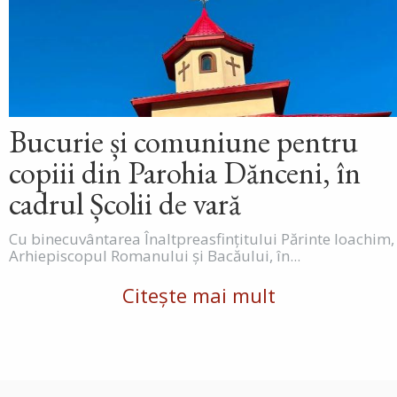
Bucurie și comuniune pentru
copiii din Parohia Dănceni, în
cadrul Școlii de vară
Cu binecuvântarea Înaltpreasfințitului Părinte Ioachim,
Arhiepiscopul Romanului și Bacăului, în...
Citește mai mult