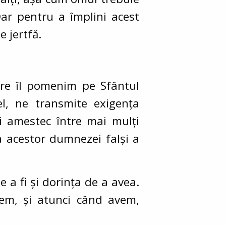
ar pentru a împlini acest
e jertfă.
care îl pomenim pe Sfântul
 el, ne transmite exigența
ui amestec între mai mulți
a acestor dumnezei falși a
 a fi și dorința de a avea.
em, și atunci când avem,