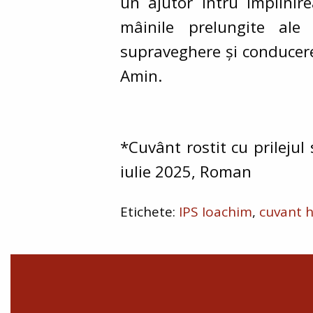
un ajutor întru împlinire
mâinile prelungite ale
supraveghere și conducere a
Amin.
*Cuvânt rostit cu prilejul
iulie 2025, Roman
IPS Ioachim
cuvant h