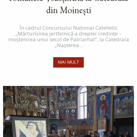
din Moinești
În cadrul Concursului Național Catehetic
„Mărturisirea jertfelnică a dreptei credințe –
moștenirea unui secol de Patriarhat”, la Catedrala
„Nașterea...
MAI MULT