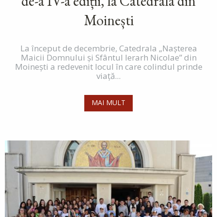
de-a IV-a ediții, la Catedrala din
Moinești
La început de decembrie, Catedrala „Nașterea
Maicii Domnului și Sfântul Ierarh Nicolae” din
Moinești a redevenit locul în care colindul prinde
viață...
MAI MULT