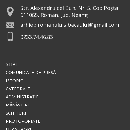
Preia articolele Doxologia în site-ul tău!
Str. Alexandru cel Bun, Nr. 5, Cod Poștal
611065, Roman, Jud. Neamț
arhiep.romanuluisibacaului@gmail.com
0233.74.46.83
ŞTIRI
COMUNICATE DE PRESĂ
ISTORIC
CATEDRALE
ADMINISTRAŢIE
MĂNĂSTIRI
SCHITURI
PROTOPOPIATE
FILANTROPIE