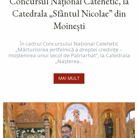
Concursul Național Catehetic, la
Catedrala „Sfântul Nicolae” din
Moinești
În cadrul Concursului Național Catehetic
„Mărturisirea jertfelnică a dreptei credințe –
moștenirea unui secol de Patriarhat”, la Catedrala
„Nașterea...
MAI MULT