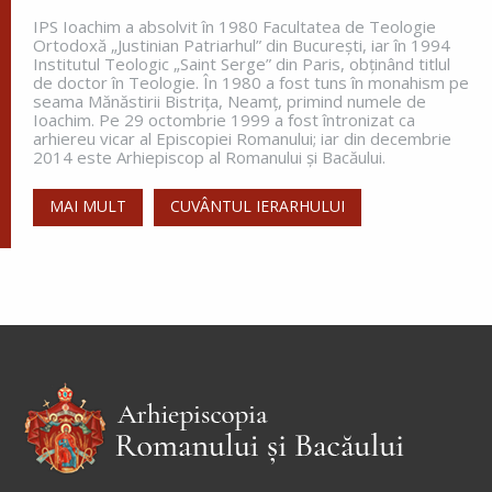
IPS Ioachim a absolvit în 1980 Facultatea de Teologie
Ortodoxă „Justinian Patriarhul” din Bucureşti, iar în 1994
Institutul Teologic „Saint Serge” din Paris, obţinând titlul
Apostolul zilei
de doctor în Teologie. În 1980 a fost tuns în monahism pe
seama Mănăstirii Bistriţa, Neamţ, primind numele de
Fraților, vă îndemn, pentru Domnul nostru Iisus
Ioachim. Pe 29 octombrie 1999 a fost întronizat ca
Hristos și pentru iubirea Duhului Sfânt, ca
arhiereu vicar al Episcopiei Romanului; iar din decembrie
împreună cu mine, să luptați în rugăciuni către
2014 este Arhiepiscop al Romanului și Bacăului.
Dumnezeu pentru mine, ca să scap de...
MAI MULT
CUVÂNTUL IERARHULUI
Ap. Romani 15, 30-33
Evanghelia zilei
În vremea aceea s-au apropiat de Petru cei ce
strâng darea (
pentru templu
) și i-au zis: Învățătorul
vostru nu plătește darea? Ba da! – a zis el. Dar
intrând...
Ev. Matei 17, 24-27; 18, 1-4
doxologia.ro