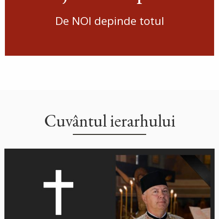
De NOI depinde totul
Cuvântul ierarhului