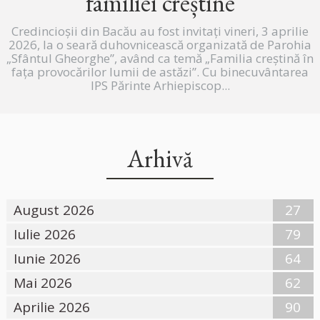
familiei creștine
Credincioșii din Bacău au fost invitați vineri, 3 aprilie
2026, la o seară duhovnicească organizată de Parohia
„Sfântul Gheorghe”, având ca temă „Familia creștină în
fața provocărilor lumii de astăzi”. Cu binecuvântarea
IPS Părinte Arhiepiscop...
Arhivă
August 2026
27
Iulie 2026
79
Iunie 2026
64
Mai 2026
62
Aprilie 2026
90