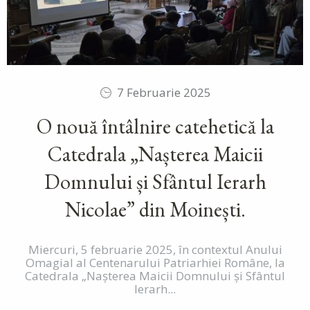
7 Februarie 2025
O nouă întâlnire catehetică la
Catedrala „Nașterea Maicii
Domnului și Sfântul Ierarh
Nicolae” din Moinești.
Miercuri, 5 februarie 2025, în contextul Anului
Omagial al Centenarului Patriarhiei Române, la
Catedrala „Nașterea Maicii Domnului și Sfântul
Ierarh...