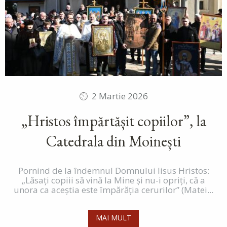
2 Martie 2026
„Hristos împărtășit copiilor”, la
Catedrala din Moinești
Pornind de la îndemnul Domnului Iisus Hristos:
„Lăsați copiii să vină la Mine și nu-i opriți, că a
unora ca aceștia este împărăția cerurilor” (Matei...
MAI MULT