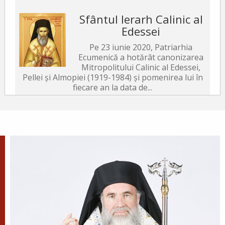
Sfântul Ierarh Calinic al
Edessei
Pe 23 iunie 2020, Patriarhia
Ecumenică a hotărât canonizarea
Mitropolitului Calinic al Edessei,
Pellei și Almopiei (1919-1984) și pomenirea lui în
fiecare an la data de...
Sfântul Ierarh Emilian
Mărturisitorul, Episcopul
Cizicului
Sfântul Ierarh Emilian,
mărturisitorul lui Hristos, a trăit
pe vremea împărăției lui Leon Armeanul,
luptătorul împotriva icoanelor, și fiind el episcop
al Cizicului, de...