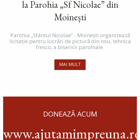
la Parohia „Sf Nicolae” din
Moinești
Parohia „Sfântul Nicolae” - Moinești organizează
licitație pentru lucrări de pictură din nou, tehnica
fresco, a bisericii parohiale.
MAI MULT
DONEAZĂ ACUM
www.ajutamimpreuna.r