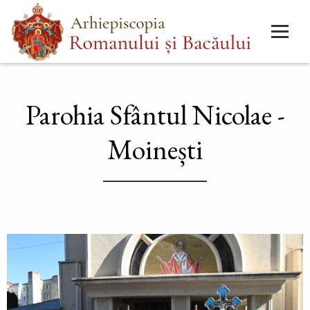
Mergi
Main
la
menu
conţinutul
principal
Parohia Sfântul Nicolae -
Moinești